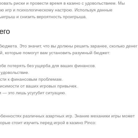
ровать риски и провести время в казино с удовольствием. Мы
 игр и психологическому настрою. Используя данные
ыигрыш и снизить вероятность проигрыша.
его
бюджета. Это значит, что вы должны решить заранее, сколько денег
ий, которые помогут вам установить разумный бюджет:
ебе потерять без ущерба для ваших финансов.
 удовольствие.
вести к финансовым проблемам.
висимости от ваших игровых привычек.
и — это лишь усугубит ситуацию.
собенностях различных азартных игр. Знание механики игры может
орые стоит изучить перед игрой в казино Pinco: