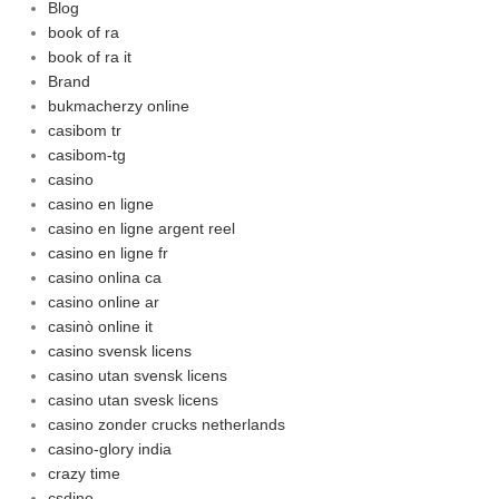
Blog
book of ra
book of ra it
Brand
bukmacherzy online
casibom tr
casibom-tg
casino
casino en ligne
casino en ligne argent reel
casino en ligne fr
casino onlina ca
casino online ar
casinò online it
casino svensk licens
casino utan svensk licens
casino utan svesk licens
casino zonder crucks netherlands
casino-glory india
crazy time
csdino