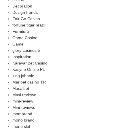
Decoration
Design trends
Fair Go Casino
fortune tiger brazil
Furniture
Gama Casino
Game
glory-casinos tr
Inspiration
KaravanBet Casino
Kasyno Online PL
king johnnie
Maribet casino TR
Masalbet
Maxi reviewe
mini-review
Mini-reviews
mombrand
mono brand
mono slot