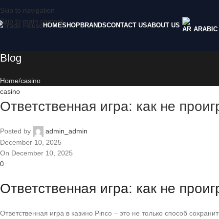
Skip to navigation
Skip to main content
HOME
SHOP
BRANDS
CONTACT US
ABOUT US
ARABIC
Blog
Home
casino
casino
Ответственная игра: как не проиг
Posted by
admin_admin
December 10, 2025
On December 10, 2025
0
Ответственная игра: как не проиг
Ответственная игра в казино Pinco – это не только способ сохран