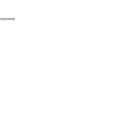
игроков