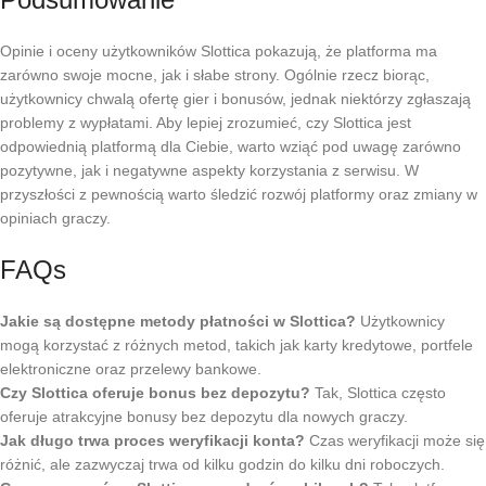
Opinie i oceny użytkowników Slottica pokazują, że platforma ma
zarówno swoje mocne, jak i słabe strony. Ogólnie rzecz biorąc,
użytkownicy chwalą ofertę gier i bonusów, jednak niektórzy zgłaszają
problemy z wypłatami. Aby lepiej zrozumieć, czy Slottica jest
odpowiednią platformą dla Ciebie, warto wziąć pod uwagę zarówno
pozytywne, jak i negatywne aspekty korzystania z serwisu. W
przyszłości z pewnością warto śledzić rozwój platformy oraz zmiany w
opiniach graczy.
FAQs
Jakie są dostępne metody płatności w Slottica?
Użytkownicy
mogą korzystać z różnych metod, takich jak karty kredytowe, portfele
elektroniczne oraz przelewy bankowe.
Czy Slottica oferuje bonus bez depozytu?
Tak, Slottica często
oferuje atrakcyjne bonusy bez depozytu dla nowych graczy.
Jak długo trwa proces weryfikacji konta?
Czas weryfikacji może się
różnić, ale zazwyczaj trwa od kilku godzin do kilku dni roboczych.