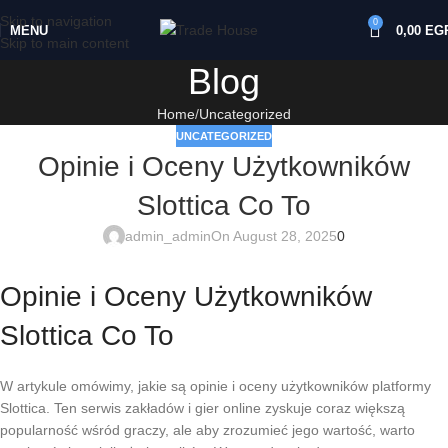
Skip to navigation
0
MENU
0,00
EG
Skip to main content
Blog
Home
Uncategorized
UNCATEGORIZED
Opinie i Oceny Użytkowników
Slottica Co To
admin_admin
On August 28, 2025
0
Opinie i Oceny Użytkowników
Slottica Co To
W artykule omówimy, jakie są opinie i oceny użytkowników platformy
Slottica. Ten serwis zakładów i gier online zyskuje coraz większą
popularność wśród graczy, ale aby zrozumieć jego wartość, warto