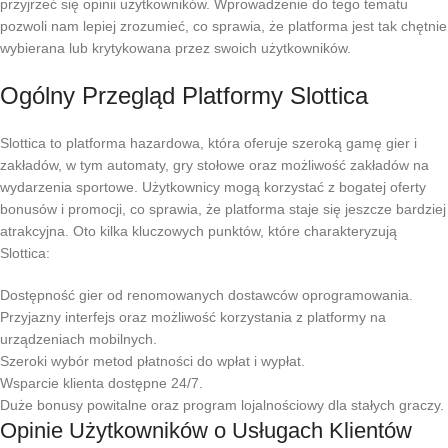
przyjrzeć się opinii użytkowników. Wprowadzenie do tego tematu
pozwoli nam lepiej zrozumieć, co sprawia, że platforma jest tak chętnie
wybierana lub krytykowana przez swoich użytkowników.
Ogólny Przegląd Platformy Slottica
Slottica to platforma hazardowa, która oferuje szeroką gamę gier i
zakładów, w tym automaty, gry stołowe oraz możliwość zakładów na
wydarzenia sportowe. Użytkownicy mogą korzystać z bogatej oferty
bonusów i promocji, co sprawia, że platforma staje się jeszcze bardziej
atrakcyjna. Oto kilka kluczowych punktów, które charakteryzują
Slottica:
Dostępność gier od renomowanych dostawców oprogramowania.
Przyjazny interfejs oraz możliwość korzystania z platformy na
urządzeniach mobilnych.
Szeroki wybór metod płatności do wpłat i wypłat.
Wsparcie klienta dostępne 24/7.
Duże bonusy powitalne oraz program lojalnościowy dla stałych graczy.
Opinie Użytkowników o Usługach Klientów