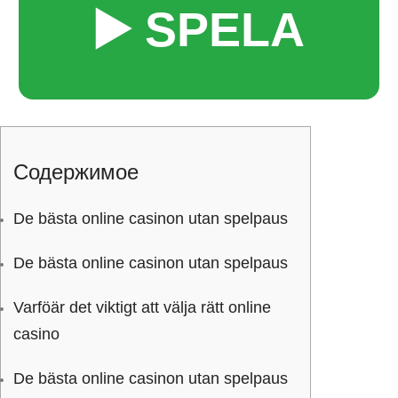
▶️ SPELA
Содержимое
De bästa online casinon utan spelpaus
De bästa online casinon utan spelpaus
Varföär det viktigt att välja rätt online
casino
De bästa online casinon utan spelpaus