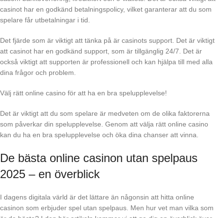
casinot har en godkänd betalningspolicy, vilket garanterar att du som
spelare får utbetalningar i tid.
Det fjärde som är viktigt att tänka på är casinots support. Det är viktigt
att casinot har en godkänd support, som är tillgänglig 24/7. Det är
också viktigt att supporten är professionell och kan hjälpa till med alla
dina frågor och problem.
Välj rätt online casino för att ha en bra spelupplevelse!
Det är viktigt att du som spelare är medveten om de olika faktorerna
som påverkar din spelupplevelse. Genom att välja rätt online casino
kan du ha en bra spelupplevelse och öka dina chanser att vinna.
De bästa online casinon utan spelpaus
2025 – en överblick
I dagens digitala värld är det lättare än någonsin att hitta online
casinon som erbjuder spel utan spelpaus. Men hur vet man vilka som