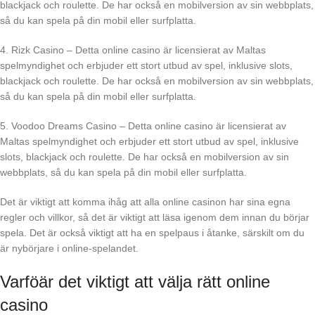
blackjack och roulette. De har också en mobilversion av sin webbplats,
så du kan spela på din mobil eller surfplatta.
4. Rizk Casino – Detta online casino är licensierat av Maltas
spelmyndighet och erbjuder ett stort utbud av spel, inklusive slots,
blackjack och roulette. De har också en mobilversion av sin webbplats,
så du kan spela på din mobil eller surfplatta.
5. Voodoo Dreams Casino – Detta online casino är licensierat av
Maltas spelmyndighet och erbjuder ett stort utbud av spel, inklusive
slots, blackjack och roulette. De har också en mobilversion av sin
webbplats, så du kan spela på din mobil eller surfplatta.
Det är viktigt att komma ihåg att alla online casinon har sina egna
regler och villkor, så det är viktigt att läsa igenom dem innan du börjar
spela. Det är också viktigt att ha en spelpaus i åtanke, särskilt om du
är nybörjare i online-spelandet.
Varföär det viktigt att välja rätt online
casino