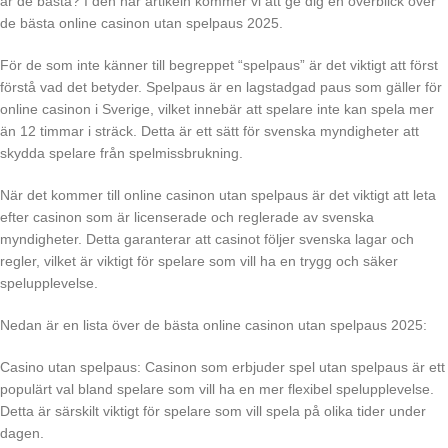
är de bästa? I den här artikeln kommer vi att ge dig en överblick över
de bästa online casinon utan spelpaus 2025.
För de som inte känner till begreppet “spelpaus” är det viktigt att först
förstå vad det betyder. Spelpaus är en lagstadgad paus som gäller för
online casinon i Sverige, vilket innebär att spelare inte kan spela mer
än 12 timmar i sträck. Detta är ett sätt för svenska myndigheter att
skydda spelare från spelmissbrukning.
När det kommer till online casinon utan spelpaus är det viktigt att leta
efter casinon som är licenserade och reglerade av svenska
myndigheter. Detta garanterar att casinot följer svenska lagar och
regler, vilket är viktigt för spelare som vill ha en trygg och säker
spelupplevelse.
Nedan är en lista över de bästa online casinon utan spelpaus 2025:
Casino utan spelpaus: Casinon som erbjuder spel utan spelpaus är ett
populärt val bland spelare som vill ha en mer flexibel spelupplevelse.
Detta är särskilt viktigt för spelare som vill spela på olika tider under
dagen.