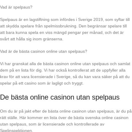
Vad är spelpaus?
Spelpaus är en lagstiftning som infördes i Sverige 2019, som syftar till
att skydda spelare från spelmissbrukning. Den begränsar spelare till
att bara kunna spela en viss mängd pengar per månad, och det är
svårt att hålla sig inom gränserna.
Vad är de bästa casinon online utan spelpaus?
Vi har granskat alla de bästa casinon online utan spelpaus och samlat
dem på en lista för dig. Vi har också kontrollerat att de uppfyller alla
krav för att vara licensierade i Sverige, så du kan vara säker på att du
spelar på ett casino som är lagligt och tryggt.
De bästa online casinon utan spelpaus
Om du är på jakt efter de bästa online casinon utan spelpaus, är du på
rätt ställe. Här kommer en lista över de bästa svenska online casinon
utan spelpaus, som är licensierade och kontrollerade av
Spelinspektionen.