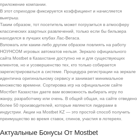
приложение компании.
В этот сприходом фиксируется коэффициент и начисляется
выигрыш.
Таким образом, тот посетитель может погрузиться в атмосферу
классических азартных развлечений, только если бы бильзера
находился в лучших клубах Лас-Вегаса.
Взломать или каким-либо другим образом повлиять на работу
НОУНСОМ игровых автоматов нельзя. Зеркало официального
сайта Mostbet в Казахстане доступно не и для существующих
клиентов, но и усовершенство тех, кто только собирается
зарегистрироваться а системе. Процедура регистрации на зеркале
идентична оригинальному сервису и занимает минимальное
множество времени. Сортировка игр на официальном сайте
Мостбет Казахстан даете вам возможность выбирать игру по
жанру, разработчику или очень. В общей общая, на сайте отведено
более 50 производителей, которые являются лидерами в
индустрии. Акции на Mostbet KZ — это простой способ получить
преимущество во время ставок, спинов, участия в лотереях.
Актуальные Бонусы От Mostbet