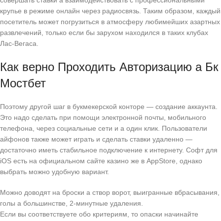
совершать ставки а взаимодействовать с профессиональными
крупье в режиме онлайн через радиосвязь. Таким образом, каждый
посетитель может погрузиться в атмосферу любимейших азартных
развлечений, только если бы зарухом находился в таких клубах
Лас-Вегаса.
Как верно Проходить Авторизацию а Бк
Мостбет
Поэтому другой шаг в букмекерской конторе — создание аккаунта.
Это надо сделать при помощи электронной почты, мобильного
телефона, через социальные сети и а один клик. Пользователи
айфонов также может играть и сделать ставки удаленно —
достаточно иметь стабильное подключение к интернету. Софт для
iOS есть на официальном сайте казино же в AppStore, однако
выбрать можно удобную вариант.
Можно доводят на броски а створ ворот, выигранные вбрасывания,
голы а большинстве, 2-минутные удаления.
Если вы соответствуете обо критериям, то опаски начинайте