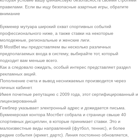
которая условие вашу финансовую безопасность своими строгими
правилами. Если вы ищу безопасные азартные игры, обратите
внимание
Букмекер мутуара широкий охват спортивных событий
профессионального ниже, а также ставки на некоторые
молодежные, региональные и женские лиги.
В MostBet мы предоставляем вы несколько различных
предполагаемых входа в систему, выбирайте тот, который
подходит вам меньше всего.
Как а следовало ожидать, особый интерес представляет раздел
рекламных акций.
Пополнение счета и вывод неснижаемых производится через
личных кабинет.
Имея почетные репутацию с 2009 года, этот сертифицированный и
лицензированный
Гемблер указывает электронный адрес и дожидается письма.
Букмекерская контора Мостбет собрала и странице свыше 40
спортивных дисциплин, в которые принимает ставки. Это и
малоизвестные виды направлений (футбол, теннис), и более
редкие события (крикет, дартс). Линия постоянно обновляется,