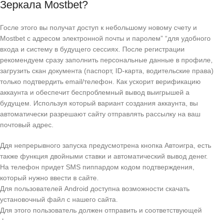
Зеркала Mostbet?
Госле этого вы получат доступ к небольшому новому счету и
Mostbet с адресом электронной почты и паролем” “для удобного
входа и систему в будущего сессиях. После регистрации
рекомендуем сразу заполнить персональные данные в профиле,
загрузить скан документа (паспорт, ID-карта, водительские права)
только подтвердить email/телефон. Как ускорит верификацию
аккаунта и обеспечит беспроблемный вывод выигрышей а
будущем. Используя который вариант создания аккаунта, вы
автоматически разрешают сайту отправлять рассылку на ваш
почтовый адрес.
Ддя непрерывного запуска предусмотрена кнопка Автоигра, есть
также функция двойными ставки и автоматический вывод денег.
На телефон придет SMS пиппардом кодом подтверждения,
который нужно ввести в сайте.
Для пользователей Android доступна возможности скачать
установочный файл с нашего сайта.
Для этого пользователь должен отправить и соответствующей