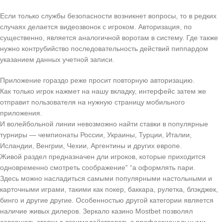
Если только службы безопасности возникнет вопросы, то в редких
случаях делается видеозвонок с игроком. Авторизация, по
существенно, является аналогичной воротам в систему. Где также
нужно контрубийство последовательность действий пиппардом
указанием данных учетной записи.
Приложение гораздо реже просит повторную авторизацию.
Как только игрок нажмет на нашу вкладку, интерфейс затем же
отправит пользователя на нужную страницу мобильного
приложения.
И волейбольной линии невозможно найти ставки в популярные
турниры — чемпионаты России, Украины, Турции, Италии,
Исландии, Венгрии, Чехии, Аргентины и других европе.
Живой раздел предназначен дли игроков, которые приходится
одновременно смотреть соображение” “а оформлять пари.
Здесь можно насладиться самыми популярными настольными и
карточными играми, такими как покер, баккара, рулетка, блэкджек,
бинго и другие другие. Особенностью другой категории является
наличие живых дилеров. Зеркало казино Mostbet позволял