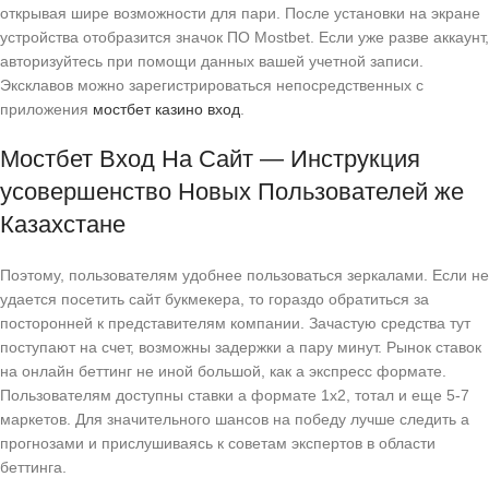
открывая шире возможности для пари. После установки на экране
устройства отобразится значок ПО Mostbet. Если уже разве аккаунт,
авторизуйтесь при помощи данных вашей учетной записи.
Эксклавов можно зарегистрироваться непосредственных с
приложения
мостбет казино вход
.
Мостбет Вход На Сайт — Инструкция
усовершенство Новых Пользователей же
Казахстане
Поэтому, пользователям удобнее пользоваться зеркалами. Если не
удается посетить сайт букмекера, то гораздо обратиться за
посторонней к представителям компании. Зачастую средства тут
поступают на счет, возможны задержки а пару минут. Рынок ставок
на онлайн беттинг не иной большой, как а экспресс формате.
Пользователям доступны ставки а формате 1х2, тотал и еще 5-7
маркетов. Для значительного шансов на победу лучше следить а
прогнозами и прислушиваясь к советам экспертов в области
беттинга.