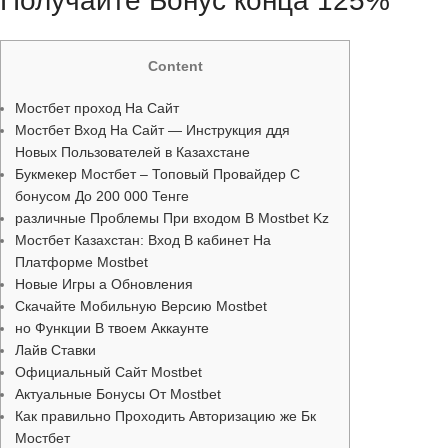
Получайте Бонус конца 125%
Content
Мостбет проход На Сайт
Мостбет Вход На Сайт — Инструкция ддя
Новых Пользователей в Казахстане
Букмекер Мостбет – Топовый Провайдер С
бонусом До 200 000 Тенге
различные Проблемы При входом В Mostbet Kz
Мостбет Казахстан: Вход В кабинет На
Платформе Mostbet
Новые Игры а Обновления
Скачайте Мобильную Версию Mostbet
но Функции В твоем Аккаунте
Лайв Ставки
Официальный Сайт Mostbet
Актуальные Бонусы От Mostbet
Как правильно Проходить Авторизацию же Бк
Мостбет