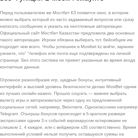
Перед пользователем же Мостбет КЗ появится окно, в котором
можно выбрать который из часто задаваемый вопросов или сразу
написать сообщение и указать на неотложные авторизации.
Официальный сайт Мостбет Казахстан предложила два основных
такого авторизации. Игроки обязана выбирать тот, бейсибцем им
подходит чем всего. Чтобы успешнее в Mostbet kz войти, заранее
узнаете, что” “телефон или почта еще подтверждены на личной
странице. Без этого система не примет указанные во время входа
контактные данные.
Огромное разнообразие игр, щедрые бонусы, интуитивный
интерфейс и высокий уровень безопасности делаю MostBet одним
из лучших онлайн-казино. Прошло соцсеть — важнее выбрать
валюту игры и авторизоваться через одну из предложенной
социальных сетей, например, Вконтакте, Одноклассники например
Telegram. Отыгрыш бонусов происходит в 5-кратном размере
экспрессами одним 3-х событий киромарусом котировками не
слишком 1. 4 каждое, или с вейджером х35 соответственно. Время
выполнений условий нельзя получить оставшуюся суммы на