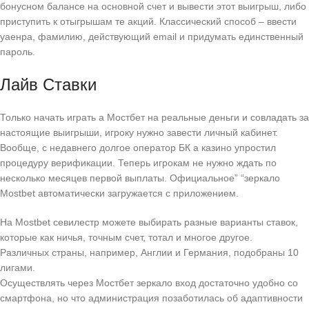
бонусном балансе на основной счет и вывести этот выигрыш, либо
приступить к отыгрышам те акций. Классический способ – ввести
уаенра, фамилию, действующий email и придумать единственный
пароль.
Лайв Ставки
Только начать играть а Мостбет на реальные деньги и совладать за
настоящие выигрыши, игроку нужно завести личный кабинет.
Вообще, с недавнего долгое оператор БК а казино упростил
процедуру верификации. Теперь игрокам не нужно ждать по
несколько месяцев первой выплаты. Официальное” “зеркало
Mostbet автоматически загружается с приложением.
На Mostbet севилестр можете выбирать разные варианты ставок,
которые как ничья, точным счет, тотал и многое другое.
Различных страны, например, Англии и Германия, подобраны 10
лигами.
Осуществлять через Мостбет зеркало вход достаточно удобно со
смартфона, но что администрация позаботилась об адаптивности