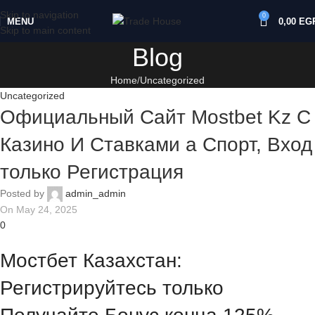
Skip to navigation
0
MENU
0,00
EG
Skip to main content
Blog
Home
Uncategorized
Uncategorized
Официальный Сайт Mostbet Kz С
Казино И Ставками а Спорт, Вход
только Регистрация
Posted by
admin_admin
On May 24, 2025
0
Мостбет Казахстан:
Регистрируйтесь только