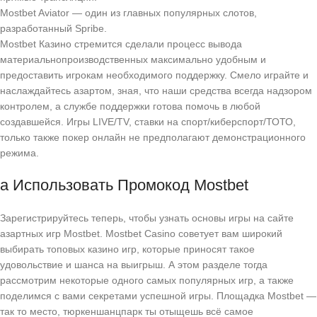
Mostbet Aviator — один из главных популярных слотов,
разработанный Spribe.
Mostbet Казино стремится сделали процесс вывода
материальнопроизводственных максимально удобным и
предоставить игрокам необходимого поддержку. Смело играйте и
наслаждайтесь азартом, зная, что наши средства всегда надзором
контролем, а службе поддержки готова помочь в любой
создавшейся. Игры LIVE/TV, ставки на спорт/киберспорт/ТОТО,
только также покер онлайн не предполагают демонстрационного
режима.
а Использовать Промокод Mostbet
Зарегистрируйтесь теперь, чтобы узнать основы игры на сайте
азартных игр Mostbet. Mostbet Casino советует вам широкий
выбирать топовых казино игр, которые приносят такое
удовольствие и шанса на выигрыш. А этом разделе тогда
рассмотрим некоторые одного самых популярных игр, а также
поделимся с вами секретами успешной игры. Площадка Mostbet —
так то место, тюркеншанцпарк ты отыщешь всё самое