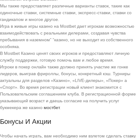
Мы также предоставляет различные варианты ставок, такие как
одиночные ставки, системные ставки, экспресс-ставки, ставки со
гандикапом и многое другое.
Игра в живые игры казино на Mostbet дает игрокам возможностью
взаимодействовать с реальными дилерами, создавая чувства
пребывания в наземном” “казино, но не выходит из собственного
особняка.
В Mostbet Казино ценят своих игроков и предоставляют личную
службу поддержки, готовую помочь вам и любое время.
Игроки в покер онлайн также должно принять участие же гонке
лидеров, выиграв фрироллы, бонусы, конкретный кэш. Турниры
актуальны для разделов «Казино», «LIVE-дилеры», «Покер» а
«Спорт». Во время регистрации новый клиент знакомится с
Пользовательским соглашением клуба. В регистрационной форме
указывающий возраст и даешь согласие на получить услуг
букмекера же казино
мостбет
.
Бонусы И Акции
Чтобы начать играть, вам необходимо ним взлетом сделать ставку