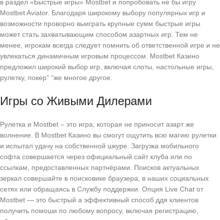
в раздел «Быстрые игры» Mostbet и попробовать не бы игру
Mostbet Aviator. Благодаря широкому выбору популярных игр и
возможности проворно выиграть крупные сумм быстрые игры
может стать захватывающим способом азартных игр. Тем не
менее, игрокам всегда следует помнить об ответственной игре и не
увлекаться динамичным игровым процессом. Mostbet Казино
предложил широкий выбор игр, включая слоты, настольные игры,
рулетку, покер” “же многое другое.
Игры со Живыми Дилерами
Рулетка и Mostbet – это игра, которая не приносит азарт же
волнение. В Mostbet Казино вы смогут ощутить всю магию рулетки
и испытал удачу на собственной шкуре. Загрузка мобильного
софта совершается через официальный сайт клуба или по
ссылкам, предоставленных партнёрами. Поисков актуальных
зеркал совершайте в поисковике браузера, в наших социальных
сетях или обращаясь в Службу поддержки. Опция Live Chat от
Mostbet — это быстрый а эффективный способ ддя клиентов
получить помоши по любому вопросу, включая регистрацию,