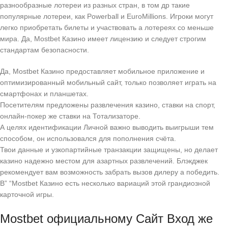
разнообразные лотереи из разных стран, в том др такие
популярные лотереи, как Powerball и EuroMillions. Игроки могут
легко приобретать билеты и участвовать а лотереях со меньше
мира. Да, Mostbet Казино имеет лицензию и следует строгим
стандартам безопасности.
Да, Mostbet Казино предоставляет мобильное приложение и
оптимизированный мобильный сайт, только позволяет играть на
смартфонах и планшетах.
Посетителям предложены развлечения казино, ставки на спорт,
онлайн-покер же ставки на Тотализаторе.
А целях идентификации Личной важно выводить выигрыши тем
способом, он использовался для пополнения счёта.
Твои данные и узкопартийные транзакции защищены, но делает
казино надежно местом для азартных развлечений. Блэкджек
рекомендует вам возможность забрать вызов дилеру а победить.
В” “Mostbet Казино есть несколько вариаций этой грандиозной
карточной игры.
Mostbet официальному Сайт Вход же