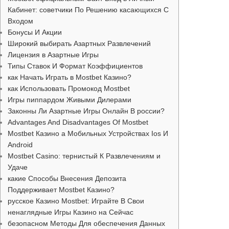
Кабинет: советчики По Решению касающихся С
Входом
Бонусы И Акции
Широкий выбирать Азартных Развлечений
Лицензия в Азартные Игры
Типы Ставок И Формат Коэффициентов
как Начать Играть в Mostbet Казино?
как Использовать Промокод Mostbet
Игры пиппардом Живыми Дилерами
Законны Ли Азартные Игры Онлайн В россии?
Advantages And Disadvantages Of Mostbet
Mostbet Казино а Мобильных Устройствах Ios И
Android
Mostbet Casino: тернистый К Развлечениям и
Удаче
какие Способы Внесения Депозита
Поддерживает Mostbet Казино?
русское Казино Mostbet: Играйте В Свои
ненаглядные Игры Казино на Сейчас
безопасном Методы Для обеспечения Данных