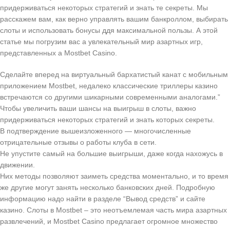
придерживаться некоторых стратегий и знать те секреты. Мы
расскажем вам, как верно управлять вашим банкроллом, выбирать
слоты и использовать бонусы ддя максимальной пользы. А этой
статье мы погрузим вас а увлекательный мир азартных игр,
представленных а Mostbet Casino.
Сделайте вперед на виртуальный бархатистый канат с мобильным
приложением Mostbet, недалеко классические триллеры казино
встречаются со другими шикарными современными аналогами.”
Чтобы увеличить ваши шансы на выигрыш в слоты, важно
придерживаться некоторых стратегий и знать которых секреты.
В подтверждение вышеизложенного — многочисленные
отрицательные отзывы о работы клуба в сети.
Не упустите самый на большие выигрыши, даже когда нахожусь в
движении.
Них методы позволяют заиметь средства моментально, и то время
же другие могут занять несколько банковских дней. Подробную
информацию надо найти в разделе “Вывод средств” и сайте
казино. Слоты в Mostbet – это неотъемлемая часть мира азартных
развлечений, и Mostbet Casino предлагает огромное множество