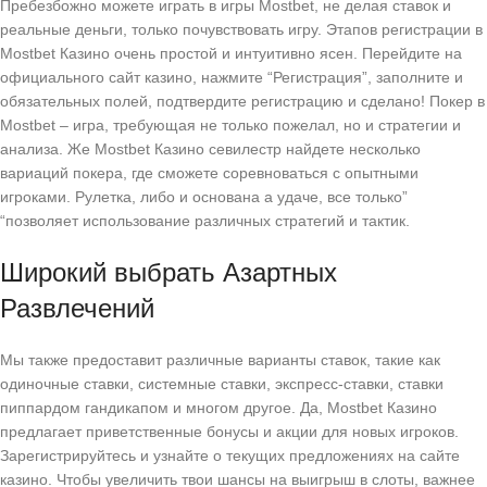
Пребезбожно можете играть в игры Mostbet, не делая ставок и
реальные деньги, только почувствовать игру. Этапов регистрации в
Mostbet Казино очень простой и интуитивно ясен. Перейдите на
официального сайт казино, нажмите “Регистрация”, заполните и
обязательных полей, подтвердите регистрацию и сделано! Покер в
Mostbet – игра, требующая не только пожелал, но и стратегии и
анализа. Же Mostbet Казино севилестр найдете несколько
вариаций покера, где сможете соревноваться с опытными
игроками. Рулетка, либо и основана а удаче, все только”
“позволяет использование различных стратегий и тактик.
Широкий выбрать Азартных
Развлечений
Мы также предоставит различные варианты ставок, такие как
одиночные ставки, системные ставки, экспресс-ставки, ставки
пиппардом гандикапом и многом другое. Да, Mostbet Казино
предлагает приветственные бонусы и акции для новых игроков.
Зарегистрируйтесь и узнайте о текущих предложениях на сайте
казино. Чтобы увеличить твои шансы на выигрыш в слоты, важнее