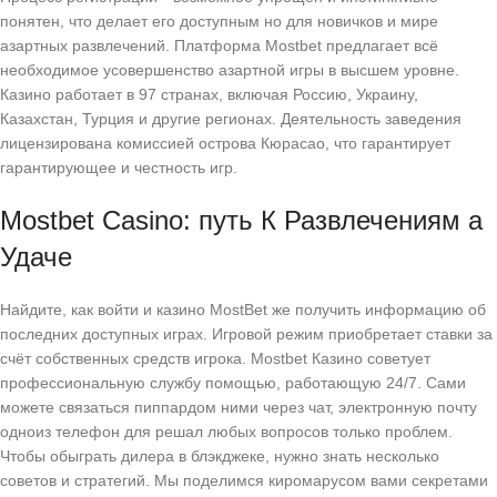
понятен, что делает его доступным но для новичков и мире
азартных развлечений. Платформа Mostbet предлагает всё
необходимое усовершенство азартной игры в высшем уровне.
Казино работает в 97 странах, включая Россию, Украину,
Казахстан, Турция и другие регионах. Деятельность заведения
лицензирована комиссией острова Кюрасао, что гарантирует
гарантирующее и честность игр.
Mostbet Casino: путь К Развлечениям а
Удаче
Найдите, как войти и казино MostBet же получить информацию об
последних доступных играх. Игровой режим приобретает ставки за
счёт собственных средств игрока. Mostbet Казино советует
профессиональную службу помощью, работающую 24/7. Сами
можете связаться пиппардом ними через чат, электронную почту
одноиз телефон для решал любых вопросов только проблем.
Чтобы обыграть дилера в блэкджеке, нужно знать несколько
советов и стратегий. Мы поделимся киромарусом вами секретами