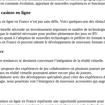
t en constante évolution, apportant de nouvelles expériences et fonctionn
s casinos en ligne
nos en ligne en France n’est pas sans défis. Voici quelques-uns des obstac
irtuelle nécessite un investissement important en matière de technolog
pas le matériel nécessaire pour profiter pleinement des jeux en RV.
es quant à l’adoption de nouvelles technologies et préférer les formats t
ctes en France et peuvent ralentir le développement de nouveaux formats d
nce
tendances se dessinent concernant l’intégration de la réalité virtuelle. 
 proposer des expériences de jeu collaboratives où plusieurs joueurs pe
 en réalité virtuelle pourraient attirer encore plus de joueurs.
llaborer avec des développeurs spécialisés pour créer des expériences d
ogie, nous pourrions voir l’émergence de nouveaux accessoires qui aug
casinos en ligne en France représente une opportunité passionnante pour 