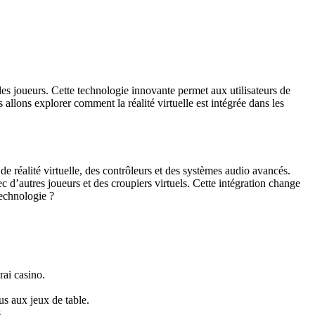
es joueurs. Cette technologie innovante permet aux utilisateurs de
allons explorer comment la réalité virtuelle est intégrée dans les
e réalité virtuelle, des contrôleurs et des systèmes audio avancés.
ec d’autres joueurs et des croupiers virtuels. Cette intégration change
technologie ?
rai casino.
us aux jeux de table.
.