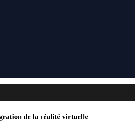
ration de la réalité virtuelle