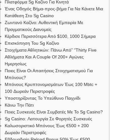
Πλατφόρμα Sg Καζίνο Για Κινητά
Ένας Οδηγός Βήμα-προς-βήμα Για Να Κάνετε Μια
Κατάθεση Στο Sg Casino
Ζωντανό Καζίνο: Αυθεντική Εμπειρία Με
Πραγματικούς Διανομείς
Κέρδισε Περισσότερα Από $100, 1000 Σήμερα
Επισκόπηση Του Sg Καζίνο
Στοιχήματα Αθλητικών: Πάνω Από” “Thirty Five
Αθλήματα Και A Couple Of 200+ Αγώνες
Ημερησίως
Ποιες Είναι Οι Απαιτήσεις Στοιχηματισμού Για
Μπόνους?
Μπόνους Κρυπτονομισμάτων Έως 100 Mbtc +
100 Δωρεάν Περιστροφές
Υποστηρίζοντας Το Υπεύθυνο Παιχνίδι
Κάνω Την Πάτι
Ποιες Συσκευές Είναι Συμβατές Με Το Sg Casino?
Sg Casino: Λειτουργία Σε Φορητές Συσκευές
Καλωσοριστικό Μπόνους Έως €500 + 200
Δωρεάν Περιστροφές
Εβδομαδιαίο Reload Bonus 50% Έως €500