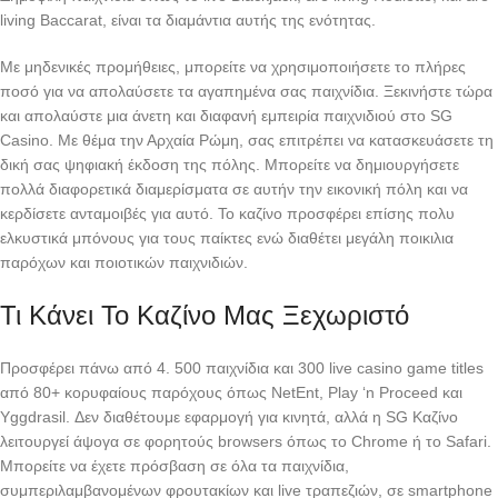
living Baccarat, είναι τα διαμάντια αυτής της ενότητας.
Με μηδενικές προμήθειες, μπορείτε να χρησιμοποιήσετε το πλήρες
ποσό για να απολαύσετε τα αγαπημένα σας παιχνίδια. Ξεκινήστε τώρα
και απολαύστε μια άνετη και διαφανή εμπειρία παιχνιδιού στο SG
Casino. Με θέμα την Αρχαία Ρώμη, σας επιτρέπει να κατασκευάσετε τη
δική σας ψηφιακή έκδοση της πόλης. Μπορείτε να δημιουργήσετε
πολλά διαφορετικά διαμερίσματα σε αυτήν την εικονική πόλη και να
κερδίσετε ανταμοιβές για αυτό. Το καζίνο προσφέρει επίσης πολυ
ελκυστικά μπόνους για τους παίκτες ενώ διαθέτει μεγάλη ποικιλια
παρόχων και ποιοτικών παιχνιδιών.
Τι Κάνει Το Καζίνο Μας Ξεχωριστό
Προσφέρει πάνω από 4. 500 παιχνίδια και 300 live casino game titles
από 80+ κορυφαίους παρόχους όπως NetEnt, Play ‘n Proceed και
Yggdrasil. Δεν διαθέτουμε εφαρμογή για κινητά, αλλά η SG Καζίνο
λειτουργεί άψογα σε φορητούς browsers όπως το Chrome ή το Safari.
Μπορείτε να έχετε πρόσβαση σε όλα τα παιχνίδια,
συμπεριλαμβανομένων φρουτακίων και live τραπεζιών, σε smartphone