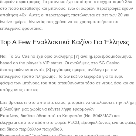
δωρεάν περιστροφές. Το μπόνους έχει απαίτηση στοιχηματισμού 35x
στο ποσό κατάθεσης και μπόνους, ενώ οι δωρεάν περιστροφές έχουν
απαίτηση 40x. Αυτές οι περιστροφές πιστώνονται σε σετ των 20 για
twelve ημέρες, δίνοντάς σας χρόνο να τις χρησιμοποιήσετε σε
επιλεγμένα φρουτάκια.
Top A Few Εναλλακτικά Καζίνο Για Έλληνες
Ναί, Το SG Casino έχει όριο ανάληψης [Υ] ανά ημέρα/εβδομάδα/μήνα,
based on the player’s VIP status. Οι αναλήψεις στο SG Casino
διεκπεραιώνονται εντός [Χ] εργάσιμες ημέρες, ανάλογα με τον
επιλεγμένο τρόπο πληρωμής. Το SG καζίνο ξεχωρίζει για το ευρύ
φάσμα των μπόνους του που απευθύνονται τόσο σε νέους όσο και σε
υπάρχοντες παίκτες.
Είτε βρίσκεστε στο σπίτι είτε εκτός, μπορείτε να απολαύσετε την πλήρη
βιβλιοθήκη μας χωρίς να κάνετε λήψη εφαρμογών.
Επιπλέον, διαθέτει άδεια από το Κουρασάο (No. 8048/JAZ) και
ελέγχεται από τον αξιόπιστο φορέα PECB, εξασφαλίζοντας ένα ασφαλές
και δίκαιο περιβάλλον παιχνιδιού.
Ετοιμαστείτε να” “πετύχετε το τζάκποτ με το καταπληκτικό μας