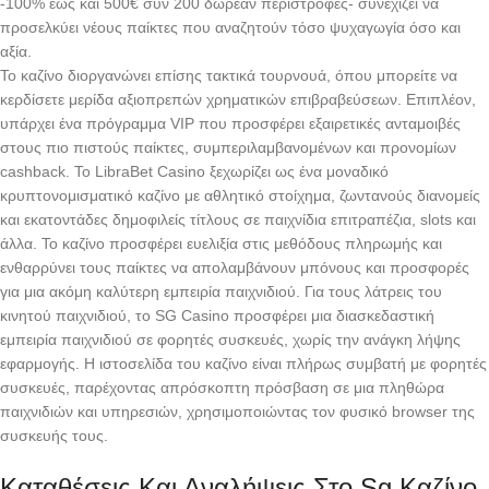
-100% έως και 500€ συν 200 δωρεάν περιστροφές- συνεχίζει να
προσελκύει νέους παίκτες που αναζητούν τόσο ψυχαγωγία όσο και
αξία.
Το καζίνο διοργανώνει επίσης τακτικά τουρνουά, όπου μπορείτε να
κερδίσετε μερίδα αξιοπρεπών χρηματικών επιβραβεύσεων. Επιπλέον,
υπάρχει ένα πρόγραμμα VIP που προσφέρει εξαιρετικές ανταμοιβές
στους πιο πιστούς παίκτες, συμπεριλαμβανομένων και προνομίων
cashback. Το LibraBet Casino ξεχωρίζει ως ένα μοναδικό
κρυπτονομισματικό καζίνο με αθλητικό στοίχημα, ζωντανούς διανομείς
και εκατοντάδες δημοφιλείς τίτλους σε παιχνίδια επιτραπέζια, slots και
άλλα. Το καζίνο προσφέρει ευελιξία στις μεθόδους πληρωμής και
ενθαρρύνει τους παίκτες να απολαμβάνουν μπόνους και προσφορές
για μια ακόμη καλύτερη εμπειρία παιχνιδιού. Για τους λάτρεις του
κινητού παιχνιδιού, το SG Casino προσφέρει μια διασκεδαστική
εμπειρία παιχνιδιού σε φορητές συσκευές, χωρίς την ανάγκη λήψης
εφαρμογής. Η ιστοσελίδα του καζίνο είναι πλήρως συμβατή με φορητές
συσκευές, παρέχοντας απρόσκοπτη πρόσβαση σε μια πληθώρα
παιχνιδιών και υπηρεσιών, χρησιμοποιώντας τον φυσικό browser της
συσκευής τους.
Καταθέσεις Και Αναλήψεις Στο Sg Καζίνο