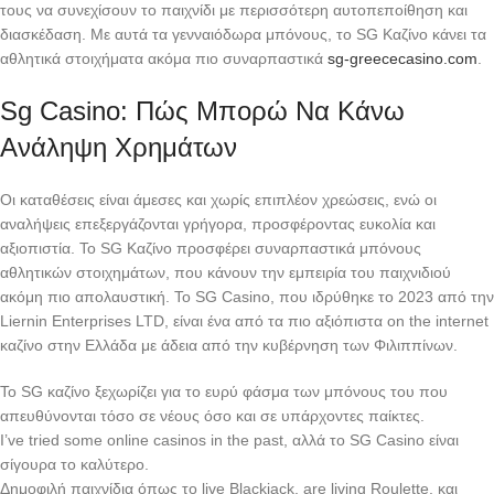
τους να συνεχίσουν το παιχνίδι με περισσότερη αυτοπεποίθηση και
διασκέδαση. Με αυτά τα γενναιόδωρα μπόνους, το SG Καζίνο κάνει τα
αθλητικά στοιχήματα ακόμα πιο συναρπαστικά
sg-greececasino.com
.
Sg Casino: Πώς Μπορώ Να Κάνω
Ανάληψη Χρημάτων
Οι καταθέσεις είναι άμεσες και χωρίς επιπλέον χρεώσεις, ενώ οι
αναλήψεις επεξεργάζονται γρήγορα, προσφέροντας ευκολία και
αξιοπιστία. Το SG Καζίνο προσφέρει συναρπαστικά μπόνους
αθλητικών στοιχημάτων, που κάνουν την εμπειρία του παιχνιδιού
ακόμη πιο απολαυστική. Το SG Casino, που ιδρύθηκε το 2023 από την
Liernin Enterprises LTD, είναι ένα από τα πιο αξιόπιστα on the internet
καζίνο στην Ελλάδα με άδεια από την κυβέρνηση των Φιλιππίνων.
Το SG καζίνο ξεχωρίζει για το ευρύ φάσμα των μπόνους του που
απευθύνονται τόσο σε νέους όσο και σε υπάρχοντες παίκτες.
I’ve tried some online casinos in the past, αλλά το SG Casino είναι
σίγουρα το καλύτερο.
Δημοφιλή παιχνίδια όπως το live Blackjack, are living Roulette, και