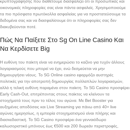
κρυπτογράφησης που διαθέτουμε διασφαλίζει ότι οι προσωπικές και
οικονομικές πληροφορίες σας είναι πάντα ασφαλείς. Χρησιμοποιούμε
τα πιο πρόσφατα πρωτόκολλα ασφαλείας για να προστατεύσουμε τα
δεδομένα σας και να διασφαλίσουμε ότι οι πληροφορίες σας δεν
διακυβεύονται ποτέ.
Πώς Να Παίξετε Στο Sg On Line Casino Και
Να Κερδίσετε Big
Η ευθύνη του παίκτη είναι να ενημερώσει το καζίνο για τυχόν άλλους
λογαριασμούς που μπορεί να έχει, ενώ δεσμεύεται να μην
δημιουργήσει νέους. Το SG Online casino εφαρμόζει αυστηρές
πολιτικές για την αποτροπή δημιουργίας πολλαπλών λογαριασμών,
αλλά η τελική ευθύνη παραμένει στον παίκτη. Το SG Casino προσφέρει
Early Cash-Out, επιτρέποντας στους παίκτες να κλείνουν τα
στοιχήματά τους πριν το τέλος του αγώνα. Με Bet Booster για
αυξημένες αποδόσεις και Live Streaming για πάνω από 40+ live
αγώνες ημερησίως, η εμπειρία στοιχηματισμού είναι πλήρης και
διασκεδαστική. Το SG Casino προσφέρει ένα γενναιόδωρο
καλωσοριστικό μπόνους έως €500 και 200 δωρεάν περιστροφές,