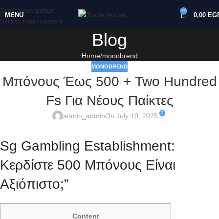
Skip to navigation
0
MENU
0,00
EG
Skip to main content
Blog
Home
monobrend
MONOBREND
Μπόνους Έως 500 + Two Hundred
Fs Για Νέους Παίκτες
0
admin_admin
On July 10, 2025
Sg Gambling Establishment:
Κερδίστε 500 Μπόνους Είναι
Αξιόπιστο;”
Content