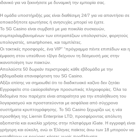
ιδανικό για να ξεκινήσετε με δυναμική την εμπειρία σας.
Η ομάδα υποστήριξής μας είναι διαθέσιμη 24/7 για να απαντήσει σε
οποιεσδήποτε ερωτήσεις ή ανησυχίες μπορεί να έχετε.
Το SG Casino είναι συμβατό με μια ποικιλία συσκευών,
συμπεριλαμβανομένων των επιτραπέζιων υπολογιστών, φορητούς
υπολογιστές, smartphones, και ταμπλέτες.
Οι τακτικές προσφορές, ένα VIP” “πρόγραμμα πέντε επιπέδων και η
έμφαση στον υπεύθυνο τζόγο δείχνουν τη δέσμευσή μας στην
ικανοποίηση των παικτών.
Απολαύστε 50 δωρεάν περιστροφές κάθε εβδομάδα με την
εβδομαδιαία επαναφόρτιση του SG Casino.
Αξίζει επίσης να σημειωθεί ότι το διαδικτυακό καζίνο δεν ζητάει
Εγγραφείτε στο casiopolishnye προσωπικές πληροφορίες. Όλα τα
δεδομένα που παρέχετε είναι απαραίτητα για την επαλήθευση του
λογαριασμού και προστατεύονται με ασφάλεια από σύγχρονα
συστήματα κρυπτογράφησης. Το SG Casino ξεχωρίζει ως η νέα
προσθήκη της Liernin Enterprise LTD, προσφέροντας απόλυτη
αξιοπιστία και ευκολία χρήσης στην πλατφόρμα iGate. Η εγγραφή είναι
γρήγορη και εύκολη, ενώ οι Έλληνες παίκτες άνω των 18 μπορούν να
καταθέτουν με εγχώριες κάρτες χωρίς προβλήματα.