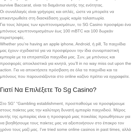
survive Baccarat, είναι τα διαμάντια αυτής της ενότητας.
Οι συναλλαγές είναι γρήγορες και απλές, ώστε να μπορείτε να
επικεντρωθείτε στη διασκέδαση χωρίς καμία ταλαιπωρία.
Για τους λάτρεις των κρυπτονομισμάτων, το SG Casino προσφέρει ένα
μπόνους κρυπτονομισμάτων έως 100 mBTC και 100 δωρεάν
περιστροφές.
Whether you’re having an apple iphone, Android, ή pill, Τα παιχνίδια
μας έχουν σχεδιαστεί για να προσφέρουν την ίδια συναρπαστική
εμπειρία με τα επιτραπέζια παιχνίδια μας. Συν, με μπόνους και
προσφορές αποκλειστικά για κινητά, you’ll in no way miss out upon the
action. Για να αποκτήσετε πρόσβαση σε όλα τα παιχνίδια και τα
μπόνους που παρουσιάζονται στο online καζίνο πρέπει να εγγραφείτε.
Γιατί Να Επιλέξετε Το Sg Casino?
Στο SG” “Gambling establishment, προσπαθούμε να προσφέρουμε
στους παίκτες μας την καλύτερη δυνατή εμπειρία παιχνιδιού. Μέρος
αυτής της εμπειρίας είναι η προσφορά μιας ποικιλίας προωθήσεων για
να βοηθήσουμε τους παίκτες μας να αξιοποιήσουν στο έπακρο τον
χρόνο τους μαζί μας. I’ve tried some online casinos in past times, αλλά