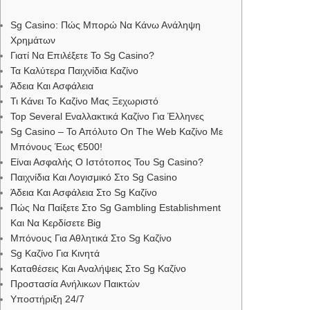
Sg Casino: Πώς Μπορώ Να Κάνω Ανάληψη
Χρημάτων
Γιατί Να Επιλέξετε Το Sg Casino?
Τα Καλύτερα Παιχνίδια Καζίνο
Άδεια Και Ασφάλεια
Τι Κάνει Το Καζίνο Μας Ξεχωριστό
Top Several Εναλλακτικά Καζίνο Για Έλληνες
Sg Casino – Το Απόλυτο On The Web Καζίνο Με
Μπόνους Έως €500!
Είναι Ασφαλής Ο Ιστότοπος Του Sg Casino?
Παιχνίδια Και Λογισμικό Στο Sg Casino
Άδεια Και Ασφάλεια Στο Sg Καζίνο
Πώς Να Παίξετε Στο Sg Gambling Establishment
Και Να Κερδίσετε Big
Μπόνους Για Αθλητικά Στο Sg Καζίνο
Sg Καζίνο Για Κινητά
Καταθέσεις Και Αναλήψεις Στο Sg Καζίνο
Προστασία Ανήλικων Παικτών
Υποστήριξη 24/7