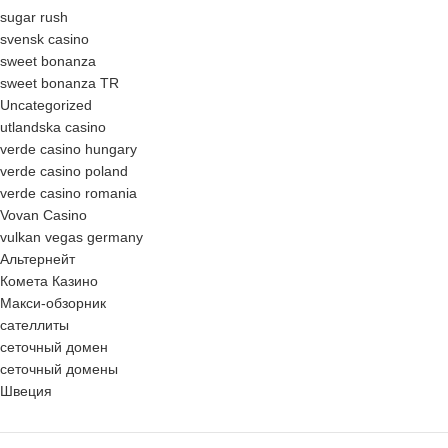
sugar rush
svensk casino
sweet bonanza
sweet bonanza TR
Uncategorized
utlandska casino
verde casino hungary
verde casino poland
verde casino romania
Vovan Casino
vulkan vegas germany
Альтернейт
Комета Казино
Макси-обзорник
сателлиты
сеточный домен
сеточный домены
Швеция