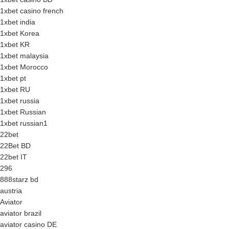
1xbet casino french
1xbet india
1xbet Korea
1xbet KR
1xbet malaysia
1xbet Morocco
1xbet pt
1xbet RU
1xbet russia
1xbet Russian
1xbet russian1
22bet
22Bet BD
22bet IT
296
888starz bd
austria
Aviator
aviator brazil
aviator casino DE