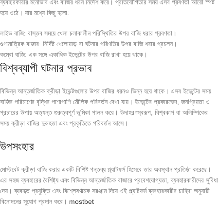
ব্যবহারকারীর মনোভাব এবং বাজির ধরন নির্দেশ করে। প্রতিযোগিতার সময় এসব প্রবণতা আরো স্পষ্ট
হয়ে ওঠে। যার মধ্যে কিছু হলো:
লাইভ বাজি: বাস্তব সময়ে খেলা চলাকালীন পরিস্থিতির উপর বাজি ধরার প্রবণতা।
গুণামাত্রিক বাজার: নির্দিষ্ট খেলোয়াড় বা ঘটনার পরিণতির উপর বাজি ধরার প্রচলন।
কম্বো বাজি: এক সঙ্গে একাধিক ইভেন্টের উপর বাজি রাখা হয়ে থাকে।
বিশ্বব্যাপী ঘটনার প্রভাব
বিভিন্ন আন্তর্জাতিক ক্রীড়া ইভেন্টগুলোর উপর বাজির ধরনও ভিন্ন হয়ে থাকে। এসব ইভেন্টের সময়
বাজির পরিমাণের বৃদ্ধির পাশাপাশি মৌলিক পরিবর্তন দেখা যায়। ইভেন্টের প্রকারভেদ, জনপ্রিয়তা ও
প্রচারের উপায় অত্যন্ত গুরুত্বপূর্ণ ভূমিকা পালন করে। উদাহরণস্বরূপ, বিশ্বকাপ বা অলিম্পিকের
সময় ক্রীড়া বাজির দুরূহতা এবং প্রকৃতিতে পরিবর্তন আসে।
উপসংহার
মোস্টবেট ক্রীড়া বাজি করার একটি বিশিষ্ট গন্তব্য প্ল্যাটফর্ম হিসেবে তার অবস্থান প্রতিষ্ঠা করেছে।
এর সহজ ব্যবহারের বৈশিষ্ট্য এবং বিভিন্ন আন্তর্জাতিক বাজারে প্রবেশযোগ্যতা, ব্যবহারকারীদের সুবিধা
দেয়। ব্যবহৃত প্রযুক্তি এবং বিশ্লেষণাত্মক সরঞ্জাম দিয়ে এই প্ল্যাটফর্ম ব্যবহারকারীর চাহিদা অনুযায়ী
বিনোদনের সুযোগ প্রদান করে।
mostbet