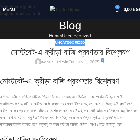
Skip to navigation
0
MENU
0,00
EG
Skip to main content
Blog
Home
Uncategorized
UNCATEGORIZED
মোস্টবেট-এ ক্রীড়া বাজি প্রবণতার বিশ্লেষণ
0
admin_admin
On July 1, 2025
মোস্টবেট-এ ক্রীড়া বাজি প্রবণতার বিশ্লেষণ
বর্তমানে ক্রীড়া বাজি একটি জনপ্রিয় বিনোদন মাধ্যম হয়ে উঠেছে এবং মোস্টবেট হলো সেই
প্ল্যাটফর্মগুলোর একটি যা ক্রীড়া বাজি করতে ব্যবহারকারীদের সহায়তা করে। কিন্তু এই প্ল্যাটফর্মে
ক্রীড়া বাজির প্রবণতাগুলো কীভাবে বিশ্লেষণ করা যায়? এই প্রশ্নটি আজকের নিবন্ধে অনুশীলন করা
হবে। মোস্টবেট-এ অনুষ্ঠিত বিভিন্ন ধরণের বাজি, বর্তমানে জনপ্রিয় ক্রীড়া ইভেন্টগুলি এবং
ব্যবহারকারীদের বাজির ধরন অনুসন্ধান করে ক্রীড়া বাজির সঠিক ধারণা পেতে সাহায্য করে।
ক্রীড়া বাজির জনপ্রিয়তা