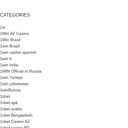
CATEGORIES
1w
1Win AZ Casino
1Win Brasil
1win Brazil
1win casino spanish
1win fr
1win India
1WIN Official In Russia
1win Turkiye
1win uzbekistan
1winRussia
1xbet
1xbet apk
1xbet arabic
1xbet Bangladesh
1xbet Casino AZ
1xbet casino BD