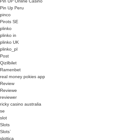
Pin UP Online Casino
Pin Up Peru
pinco
Pirots SE
plinko
plinko in
plinko UK
plinko_pl
Post
Qizilbilet
Ramenbet
real money pokies app
Review
Reviewe
reviewer
ricky casino australia
se
slot
Slots
Slots`
slottica