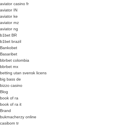
aviator casino fr
aviator IN
aviator ke
aviator mz
aviator ng
b1bet BR
b1bet brazil
Bankobet
Basaribet
bbrbet colombia
bbrbet mx
betting utan svensk licens
big bass de
bizzo casino
Blog
book of ra
book of ra it
Brand
bukmacherzy online
casibom tr