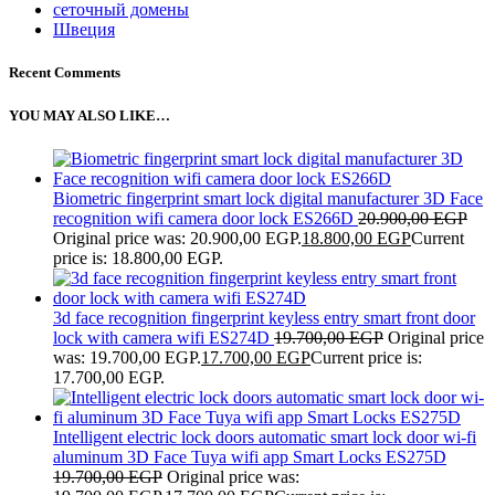
сеточный домены
Швеция
Recent Comments
YOU MAY ALSO LIKE…
Biometric fingerprint smart lock digital manufacturer 3D Face
recognition wifi camera door lock ES266D
20.900,00
EGP
Original price was: 20.900,00 EGP.
18.800,00
EGP
Current
price is: 18.800,00 EGP.
3d face recognition fingerprint keyless entry smart front door
lock with camera wifi ES274D
19.700,00
EGP
Original price
was: 19.700,00 EGP.
17.700,00
EGP
Current price is:
17.700,00 EGP.
Intelligent electric lock doors automatic smart lock door wi-fi
aluminum 3D Face Tuya wifi app Smart Locks ES275D
19.700,00
EGP
Original price was: