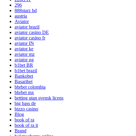
296
888starz bd
austria
Aviator
aviator brazil
aviator casino DE
aviator casino fr
aviator IN
aviator ke
aviator mz
aviator ng
b1bet BR
b1bet brazil
Bankobet
Basaribet
bbrbet colombia
bbrbet mx
betting utan svensk licens
big bass de
bizzo casino
Blog
book of ra
book of ra it
Brand