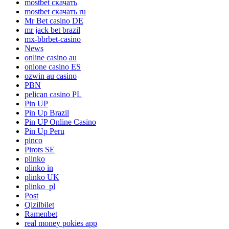
mostbet скачать
mostbet скачать ru
Mr Bet casino DE
mr jack bet brazil
mx-bbrbet-casino
News
online casino au
onlone casino ES
ozwin au casino
PBN
pelican casino PL
Pin UP
Pin Up Brazil
Pin UP Online Casino
Pin Up Peru
pinco
Pirots SE
plinko
plinko in
plinko UK
plinko_pl
Post
Qizilbilet
Ramenbet
real money pokies app