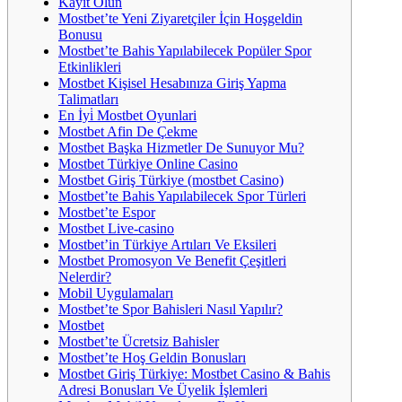
Kayıt Olun
Mostbet’te Yeni Ziyaretçiler İçin Hoşgeldin
Bonusu
Mostbet’te Bahis Yapılabilecek Popüler Spor
Etkinlikleri
Mostbet Kişisel Hesabınıza Giriş Yapma
Talimatları
En İyi̇ Mostbet Oyunlari
Mostbet Afin De Çekme
Mostbet Başka Hizmetler De Sunuyor Mu?
Mostbet Türkiye Online Casino
Mostbet Giriş Türkiye (mostbet Casino)
Mostbet’te Bahis Yapılabilecek Spor Türleri
Mostbet’te Espor
Mostbet Live-casino
Mostbet’in Türkiye Artıları Ve Eksileri
Mostbet Promosyon Ve Benefit Çeşitleri
Nelerdir?
Mobil Uygulamaları
Mostbet’te Spor Bahisleri Nasıl Yapılır?
Mostbet
Mostbet’te Ücretsiz Bahisler
Mostbet’te Hoş Geldin Bonusları
Mostbet Giriş Türkiye: Mostbet Casino & Bahis
Adresi Bonusları Ve Üyelik İşlemleri