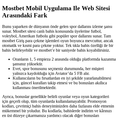
Mostbet Mobil Uygulama Ile Web Sitesi
Arasındaki Fark
Bunu yaparken de dünyanın önde gelen spor dallarını izleme şansı
sunar. Mostbet sitesi canlı bahis konusunda üyelerine futbol,
voleybol, Amerikan futbolu gibi popüler spor dallarını sunar. Tam
mostbet Giriş para çekme işlemleri oyun boyunca mevcuttur, ancak
otomatik ve kısmi para çekme yoktur. Tek tıkla bahis özelliği ile bir
bahis belirleyebilir ve mostbet’e bir saniyede bahis koyabilirsiniz.
Oranların 1, 5 empieza 2 arasında olduğu platformda kazanma
şansınız yüksektir.
Evet, spor bonusunu seçmeniz durumunda, her müşteri
yalnızca kaydolduğu için Aviator’da 5 FB alır.
Kullanıcıların bu fırsatlardan en iyi şekilde yararlanabilmesi
için, güncel kuralları takip etmesi ve bu bonusları akıllıca
kullanması önerilmektedir.
Ayrıca, bonuslar genellikle belirli oyunlar veya oyun kategorileri
için geçerli olup, tüm oyunlarda kullanılamayabilir. Promosyon
kodları, çevrimiçi bahis deneyiminizden daha fazlasını elde etmenin
mükemmel bir yoludur. Bu kodlarla, bahislerde indirim ve kârınızı
en üst düzeye çıkarmanıza yardımcı olacak diğer bonusları