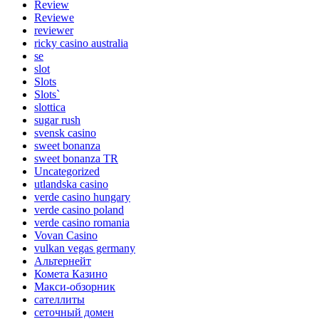
Review
Reviewe
reviewer
ricky casino australia
se
slot
Slots
Slots`
slottica
sugar rush
svensk casino
sweet bonanza
sweet bonanza TR
Uncategorized
utlandska casino
verde casino hungary
verde casino poland
verde casino romania
Vovan Casino
vulkan vegas germany
Альтернейт
Комета Казино
Макси-обзорник
сателлиты
сеточный домен