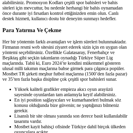
alabilirsiniz. Promosyon Kodları çeşitli spor bahisleri ve bahis
siteleri için mevcuttur, bu nedenle herhangi bir bahis oynamadan
önce durante iyi fırsatları kontrol ettiğinizden emin olun. Canlı
destek hizmeti, kullanıcı dostu bir deneyim sunmayı hedefler.
Para Yatırma Ve Çekme
Her bir yöntemin farklı avantajları ve işlem süreleri bulunmaktadır.
Firmanın resmi web sitesini ziyaret ederek sizin için en uygun olan
yöntemi seçebilirsiniz. Özellikle Galatasaray, Fenerbahçe ve
Beşiktaş gibi seçkin takımların oynadığı Türkiye Süper Lig
maçlarında. Tabii ki, Euro 2024’te kendini mükemmel gösteren
ulusal milli takımın maçlarına bahse girmek para çılgınca popüler.
Mostbet TR şirketi meşhur futbol maçlarına (1500’den fazla pazar)
ve 35’ten fazla başka disipline çok çeşitli spor bahisleri sunar.
Yüksek kaliteli grafikler empieza akıcı oyun arayüzü
sayesinde oyunlardan tam anlamıyla keyif alabilirsiniz.
En iyi position sağlayıcıları ve kumarhaneleri bulmak söz
konusu olduğunda bize güvenin; ne yaptığınızı bilmeniz
gerekir.
Lisanslı bir site olması yanında son derece basit kullanılabilir
tasarımı vardır.
Mostbet kayit bahisçi ofisinde Türkiye dahil birçok ülkeden
oyunculara açıktır.