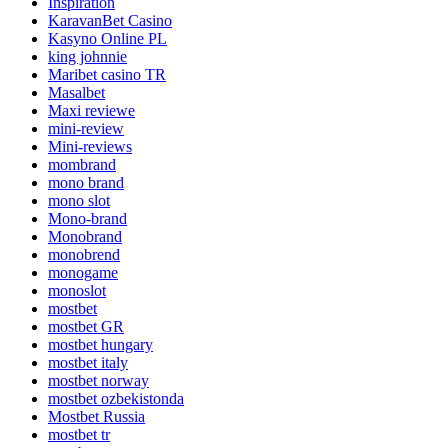
Inspiration
KaravanBet Casino
Kasyno Online PL
king johnnie
Maribet casino TR
Masalbet
Maxi reviewe
mini-review
Mini-reviews
mombrand
mono brand
mono slot
Mono-brand
Monobrand
monobrend
monogame
monoslot
mostbet
mostbet GR
mostbet hungary
mostbet italy
mostbet norway
mostbet ozbekistonda
Mostbet Russia
mostbet tr