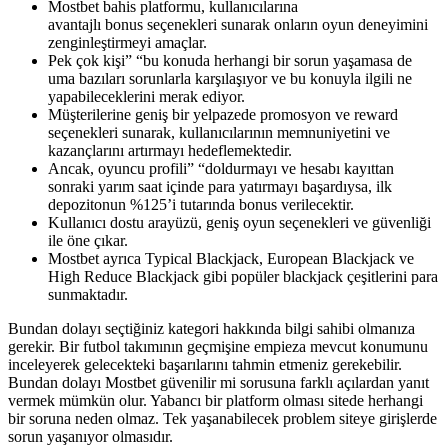
Mostbet bahis platformu, kullanıcılarına
avantajlı bonus seçenekleri sunarak onların oyun deneyimini
zenginleştirmeyi amaçlar.
Pek çok kişi” “bu konuda herhangi bir sorun yaşamasa de
uma bazıları sorunlarla karşılaşıyor ve bu konuyla ilgili ne
yapabileceklerini merak ediyor.
Müşterilerine geniş bir yelpazede promosyon ve reward
seçenekleri sunarak, kullanıcılarının memnuniyetini ve
kazançlarını artırmayı hedeflemektedir.
Ancak, oyuncu profili” “doldurmayı ve hesabı kayıttan
sonraki yarım saat içinde para yatırmayı başardıysa, ilk
depozitonun %125’i tutarında bonus verilecektir.
Kullanıcı dostu arayüzü, geniş oyun seçenekleri ve güvenliği
ile öne çıkar.
Mostbet ayrıca Typical Blackjack, European Blackjack ve
High Reduce Blackjack gibi popüler blackjack çeşitlerini para
sunmaktadır.
Bundan dolayı seçtiğiniz kategori hakkında bilgi sahibi olmanıza
gerekir. Bir futbol takımının geçmişine empieza mevcut konumunu
inceleyerek gelecekteki başarılarını tahmin etmeniz gerekebilir.
Bundan dolayı Mostbet güvenilir mi sorusuna farklı açılardan yanıt
vermek mümkün olur. Yabancı bir platform olması sitede herhangi
bir soruna neden olmaz. Tek yaşanabilecek problem siteye girişlerde
sorun yaşanıyor olmasıdır.