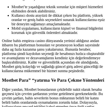
Mostbet’te yaşadığınız teknik sorunlar için müşteri hizmetleri
ekibinden destek alabilirsiniz.
Kullanıcı dostu arayüzü ile dikkat çeken bu platform, yüksek
oranlar ve geniş bahis seçenekleri sunarak kullanıcılarına eşsiz
bir deneyim sağlamayı amaçlamaktadır.
Mobil uygulaması, kullanıcıların kişisel ve finansal bilgilerini
korumak için güvenlik önlemleri almaktadır.
Online bahis empieza casino dünyasında yerinizi aldığınız andan
itibaren bu platformun bonusları ve promosyon kodları sayesinde
daha ag fazla kazanma şansı yakalarsınız. Bununla beraber,
platforma şimdi kaydolun seçeneği ile hesabınızı hızlıca oluşturabilir
ve avantajlarını ve dezavantajlarını kendiniz için değerlendirmeye
başlayabilirsiniz. Kalite ve güvenilirlik açısından ele alındığında,
Mostbet giriş kolaylığı ve sağladığı güncel giriş adresi güncelliği ile
kullanıcılarına mükemmel bir hizmet sunma peşindedir.
Mostbet Para” “yatırma Ve Para Çekme Yöntemleri
Diğer yandan, Mostbet bonuslarının çekilebilir nakit olarak hesaba
geçmesi için çevrim şartlarının yerine getirilmesi gerekmektedir. Bu
çevrim şartları, bahis severlerin bonus miktarının belirli bir katını
belirli bahis oranlarında oynamalarını zorunlu kılar. Dolayısıyla,
kullanıcıların reward teklifini kabul etmeden önce ilgili şartlar