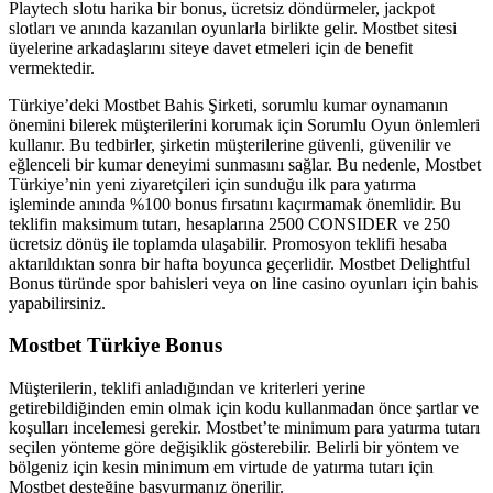
Playtech slotu harika bir bonus, ücretsiz döndürmeler, jackpot
slotları ve anında kazanılan oyunlarla birlikte gelir. Mostbet sitesi
üyelerine arkadaşlarını siteye davet etmeleri için de benefit
vermektedir.
Türkiye’deki Mostbet Bahis Şirketi, sorumlu kumar oynamanın
önemini bilerek müşterilerini korumak için Sorumlu Oyun önlemleri
kullanır. Bu tedbirler, şirketin müşterilerine güvenli, güvenilir ve
eğlenceli bir kumar deneyimi sunmasını sağlar. Bu nedenle, Mostbet
Türkiye’nin yeni ziyaretçileri için sunduğu ilk para yatırma
işleminde anında %100 bonus fırsatını kaçırmamak önemlidir. Bu
teklifin maksimum tutarı, hesaplarına 2500 CONSIDER ve 250
ücretsiz dönüş ile toplamda ulaşabilir. Promosyon teklifi hesaba
aktarıldıktan sonra bir hafta boyunca geçerlidir. Mostbet Delightful
Bonus türünde spor bahisleri veya on line casino oyunları için bahis
yapabilirsiniz.
Mostbet Türkiye Bonus
Müşterilerin, teklifi anladığından ve kriterleri yerine
getirebildiğinden emin olmak için kodu kullanmadan önce şartlar ve
koşulları incelemesi gerekir. Mostbet’te minimum para yatırma tutarı
seçilen yönteme göre değişiklik gösterebilir. Belirli bir yöntem ve
bölgeniz için kesin minimum em virtude de yatırma tutarı için
Mostbet desteğine başvurmanız önerilir.