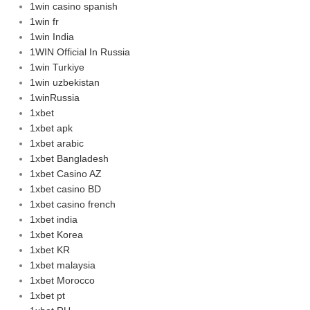
1win casino spanish
1win fr
1win India
1WIN Official In Russia
1win Turkiye
1win uzbekistan
1winRussia
1xbet
1xbet apk
1xbet arabic
1xbet Bangladesh
1xbet Casino AZ
1xbet casino BD
1xbet casino french
1xbet india
1xbet Korea
1xbet KR
1xbet malaysia
1xbet Morocco
1xbet pt