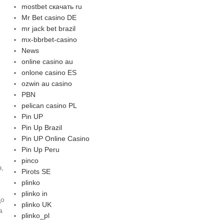
mostbet скачать ru
Mr Bet casino DE
mr jack bet brazil
mx-bbrbet-casino
News
online casino au
onlone casino ES
ozwin au casino
PBN
pelican casino PL
Pin UP
Pin Up Brazil
Pin UP Online Casino
Pin Up Peru
pinco
,
Pirots SE
plinko
plinko in
до
plinko UK
а
plinko_pl