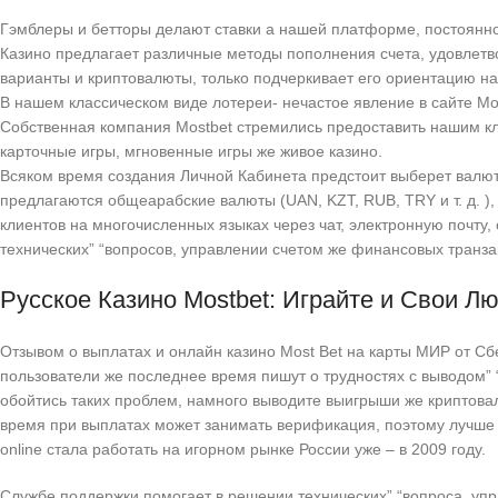
Гэмблеры и бетторы делают ставки а нашей платформе, постоянно
Казино предлагает различные методы пополнения счета, удовлет
варианты и криптовалюты, только подчеркивает его ориентацию на
В нашем классическом виде лотереи- нечастое явление в сайте Мос
Собственная компания Mostbet стремились предоставить нашим кл
карточные игры, мгновенные игры же живое казино.
Всяком время создания Личной Кабинета предстоит выберет валюту
предлагаются общеарабские валюты (UAN, KZT, RUB, TRY и т. д. )
клиентов на многочисленных языках через чат, электронную почту
технических” “вопросов, управлении счетом же финансовых транза
Русское Казино Mostbet: Играйте и Свои 
Отзывом о выплатах и онлайн казино Most Bet на карты МИР от 
пользователи же последнее время пишут о трудностях с выводом” “
обойтись таких проблем, намного выводите выигрыши же криптов
время при выплатах может занимать верификация, поэтому лучше 
online стала работать на игорном рынке России уже – в 2009 году.
Службе поддержки помогает в решении технических” “вопроса, уп