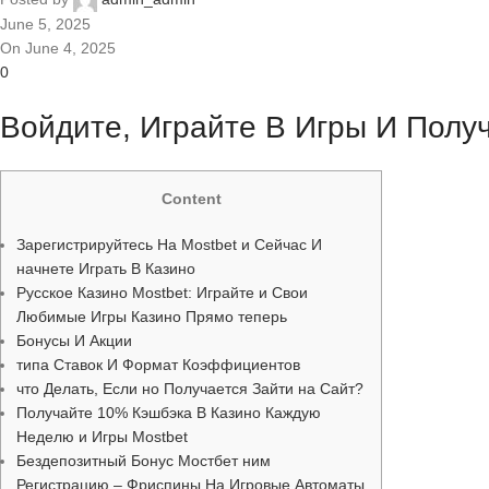
June 5, 2025
On June 4, 2025
0
Войдите, Играйте В Игры И Получ
Content
Зарегистрируйтесь На Mostbet и Сейчас И
начнете Играть В Казино
Русское Казино Mostbet: Играйте и Свои
Любимые Игры Казино Прямо теперь
Бонусы И Акции
типа Ставок И Формат Коэффициентов
что Делать, Если но Получается Зайти на Сайт?
Получайте 10% Кэшбэка В Казино Каждую
Неделю и Игры Mostbet
Бездепозитный Бонус Мостбет ним
Регистрацию – Фриспины На Игровые Автоматы