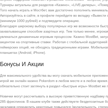
Турниры актуальны для разделов «Казино», «LIVE-дилеры», «Поке
Того начать играть и Мостбет, вам достаточно пополнить минималь
Авторизуйтесь в сайте, в профиле перейдите во вкладку «Вывести
(минимум 1000 рублей) и подтвердите операцию.
Благодаря широкому выбору популярных игр же возможности быст
захватывающим способом азартных игр. Тем только менее, игрокам
увлекаться динамичным игровым процессом. Казино MostBet, запу
акцентом на спортивные ставки. Работая с глобальной аудиторией
геймерских опций, не обходясь традиционными играми. Мобильна
планшетах (Android, iPhone).
Бонусы И Акции
Для максимального удобства вы могу скачать мобильное приложен
игрой же онлайн казино Pokerdom в любом месте и в любое время.
обязательно стоит заглянуть в раздел «Быстрые игры» Mostbet же п
Новички могут рассчитывать а высокую приветственную надбавку 
285 фриспинов. В нашем клубе также действуете бездепозитные бо
эксклавов определить некоторые повысился (волатильность, степе