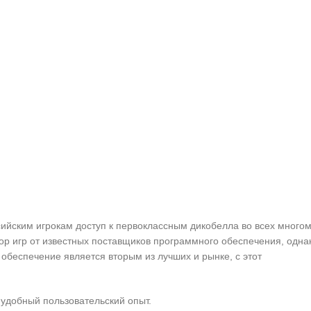
ийским игрокам доступ к первоклассным дикобелла во всех многом
 игр от известных поставщиков программного обеспечения, одна
обеспечение является вторым из лучших и рынке, с этот
 удобный пользовательский опыт.