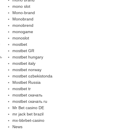
mono brand
mono slot
Mono-brand
Monobrand
monobrend
monogame
monoslot
ы
mostbet
mostbet GR
ть
mostbet hungary
mostbet italy
mostbet norway
mostbet ozbekistonda
Mostbet Russia
mostbet tr
mostbet скачать
mostbet скачать ru
Mr Bet casino DE
mr jack bet brazil
mx-bbrbet-casino
News