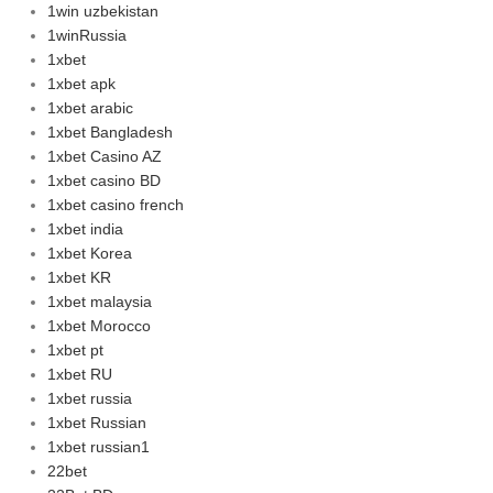
1win uzbekistan
1winRussia
1xbet
1xbet apk
1xbet arabic
1xbet Bangladesh
1xbet Casino AZ
1xbet casino BD
1xbet casino french
1xbet india
1xbet Korea
1xbet KR
1xbet malaysia
1xbet Morocco
1xbet pt
1xbet RU
1xbet russia
1xbet Russian
1xbet russian1
22bet