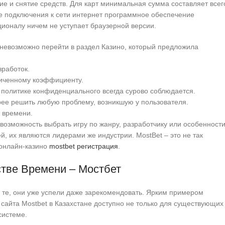
ие и снятие средств. Для карт минимальная сумма составляет всег
сле подключения к сети интернет программное обеспечение
ционалу ничем не уступает браузерной версии.
 невозможно перейти в раздел Казино, который предложила
зработок.
личенному коэффициенту.
политике конфиденциального всегда сурово соблюдается.
рее решить любую проблему, возникшую у пользователя.
о времени.
возможность выбрать игру по жанру, разработчику или особенности
, их являются лидерами же индустрии. MostBet – это не так
 онлайн-казино
mostbet регистрация
.
тве Времени – Мостбет
и те, они уже успели даже зарекомендовать. Ярким примером
сайта Mostbet в Казахстане доступно не только для существующих
системе.