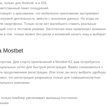
 только для Android, а и iOS.
иветственный пакет поощрений.
говорят о красовании, что мобильное приложение заслуживает
гровой деятельность, вместе с анализом данных. Но когда не
ля смартфона. Только если нет малейшего ставить реальные
щий слот в тестовом режиме. Бесплатная игра привлекает внимани
ом в том, только можно без риска и вложений начать игру и выбират
 Mostbet
апротив. Для старта приключений в Mostbet KZ вам потребуется
социальных сетях для быстрой регистрации. Важен ознакомиться с
те продолжением регистрации. Или этом, вы могу выбрать удобную
 важно, что регистрация разрешена только для совершеннолетних
тального компании.
 только гемблер увеличивает выигрыш постоянно.
ьными.