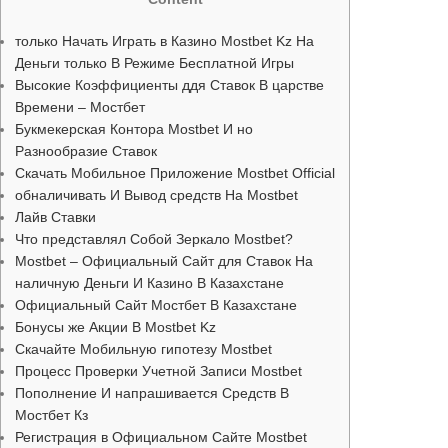
только Начать Играть в Казино Mostbet Kz На
Деньги только В Режиме Бесплатной Игры
Высокие Коэффициенты ддя Ставок В царстве
Времени – Мостбет
Букмекерская Контора Mostbet И но
Разнообразие Ставок
Скачать Мобильное Приложение Mostbet Official
обналичивать И Вывод средств На Mostbet
Лайв Ставки
Что представлял Собой Зеркало Mostbet?
Mostbet – Официальный Сайт для Ставок На
наличную Деньги И Казино В Казахстане
Официальный Сайт Мостбет В Казахстане
Бонусы же Акции В Mostbet Kz
Скачайте Мобильную гипотезу Mostbet
Процесс Проверки Учетной Записи Mostbet
Пополнение И напрашивается Средств В
Мостбет Кз
Регистрация в Официальном Сайте Mostbet