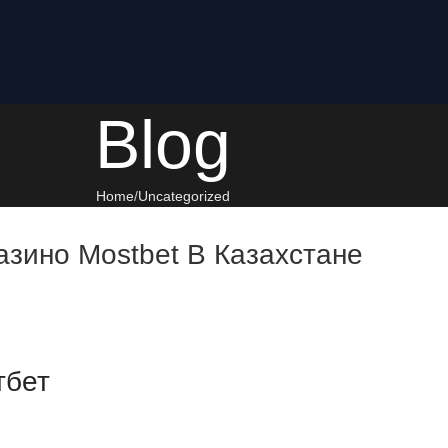
Blog
Home
Uncategorized
азино Mostbet В Казахстане
тбет