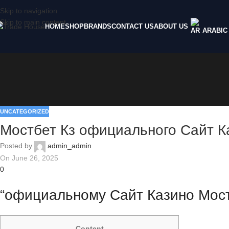
Skip to navigation
Skip to main content
HOME
SHOP
BRANDS
CONTACT US
ABOUT US
ARABIC
UNCATEGORIZED
Мостбет Кз официального Сайт К
Posted by
admin_admin
On June 26, 2025
0
“официальному Сайт Казино Мос
Content