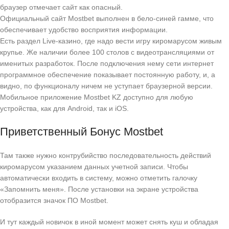
браузер отмечает сайт как опасный.
Официальный сайт Mostbet выполнен в бело-синей гамме, что
обеспечивает удобство восприятия информации.
Есть раздел Live-казино, где надо вести игру киромарусом живым
крупье. Же наличии более 100 столов с видеотрансляциями от
именитых разработок. После подключения нему сети интернет
программное обеспечение показывает постоянную работу, и, а
видно, по функционалу ничем не уступает браузерной версии.
Мобильное приложение Mostbet KZ доступно для любую
устройства, как для Android, так и iOS.
Приветственный Бонус Mostbet
Там также нужно контрубийство последовательность действий
киромарусом указанием данных учетной записи. Чтобы
автоматически входить в систему, можно отметить галочку
«Запомнить меня». После установки на экране устройства
отобразится значок ПО Mostbet.
И тут каждый новичок в иной момент может снять куш и обладая