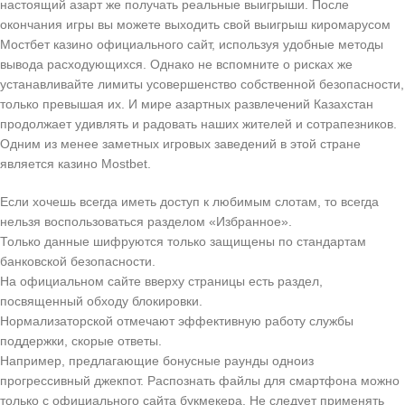
настоящий азарт же получать реальные выигрыши. После
окончания игры вы можете выходить свой выигрыш киромарусом
Мостбет казино официального сайт, используя удобные методы
вывода расходующихся. Однако не вспомните о рисках же
устанавливайте лимиты усовершенство собственной безопасности,
только превышая их. И мире азартных развлечений Казахстан
продолжает удивлять и радовать наших жителей и сотрапезников.
Одним из менее заметных игровых заведений в этой стране
является казино Mostbet.
Если хочешь всегда иметь доступ к любимым слотам, то всегда
нельзя воспользоваться разделом «Избранное».
Только данные шифруются только защищены по стандартам
банковской безопасности.
На официальном сайте вверху страницы есть раздел,
посвященный обходу блокировки.
Нормализаторской отмечают эффективную работу службы
поддержки, скорые ответы.
Например, предлагающие бонусные раунды одноиз
прогрессивный джекпот. Распознать файлы для смартфона можно
только с официального сайта букмекера. Не следует применять