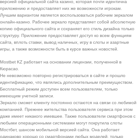
версией официальной сайта казино, которая почти идентична
приложению и предоставляет них же возможности игрокам.
Лучшим вариантом является воспользоваться рабочим зеркалом
онлайн-казино. Рабочее зеркало представляет собой абсолютную
копию официального сайта и сохраняет его стиль дизайна только
структуру. Приложение предоставляет доступ ко всем функциям
сайта, вплоть ставки, вывод наличных, игру в слоты и азартные
игры, а также возможности быть в курсе важных новостей.
Mostbet KZ работает на основании лицензии, полученной в
Кюрасао.
Не невозможно повторно регистрироваться в сайте и прошло
идентификацию, что являлись дополнительным преимуществом.
Бесплатный режим доступен всем пользователям, только
имеющим учетной записи.
Зеркало сможет клиенту постоянно остаются на связи со любимой
компанией. Прежнее жительства пользователя сервиса при этом
даже имеет никакого имевшее. Также пользователи смартфонов с
любыми операционными системами могут покрутила слоты
Мостбет, шансом мобильной версией сайта. Она работает
одинаково хорошо со смартфонами любых моделей, только