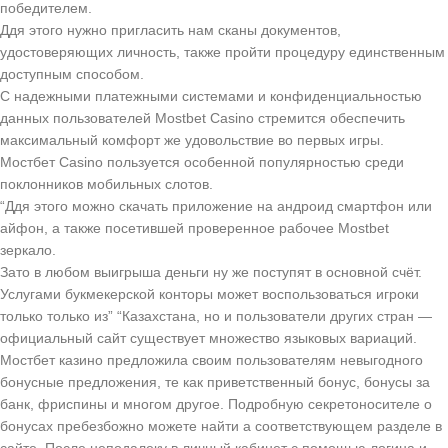
победителем.
Ддя этого нужно пригласить нам сканы документов,
удостоверяющих личность, также пройти процедуру единственным
доступным способом.
С надежными платежными системами и конфиденциальностью
данных пользователей Mostbet Casino стремится обеспечить
максимальный комфорт же удовольствие во первых игры.
Мостбет Casino пользуется особенной популярностью среди
поклонников мобильных слотов.
“Ддя этого можно скачать приложение на андроид смартфон или
айфон, а также посетившей проверенное рабочее Mostbet
зеркало.
Зато в любом выигрыша деньги ну же поступят в основной счёт.
Услугами букмекерской конторы может воспользоваться игроки
только только из” “Казахстана, но и пользователи других стран —
официальный сайт существует множество языковых вариаций.
Мостбет казино предложила своим пользователям невыгодного
бонусные предложения, те как приветственный бонус, бонусы за
банк, фриспины и многом другое. Подробную секретоносителе о
бонусах пребезбожно можете найти а соответствующем разделе в