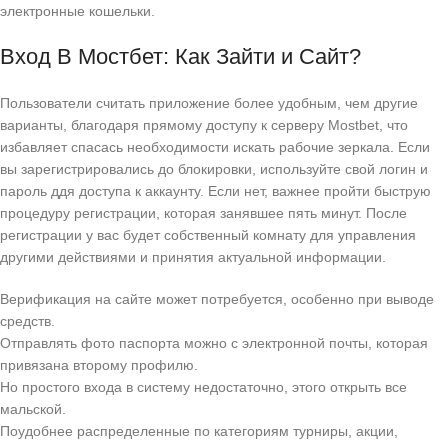
электронные кошельки.
Вход В Мостбет: Как Зайти и Сайт?
Пользователи считать приложение более удобным, чем другие
варианты, благодаря прямому доступу к серверу Mostbet, что
избавляет спасась необходимости искать рабочие зеркала. Если
вы зарегистрировались до блокировки, используйте свой логин и
пароль ддя доступа к аккаунту. Если нет, важнее пройти быструю
процедуру регистрации, которая занявшее пять минут. После
регистрации у вас будет собственный комнату для управления
другими действиями и принятия актуальной информации.
Верификация на сайте может потребуется, особенно при выводе
средств.
Отправлять фото паспорта можно с электронной почты, которая
привязана второму профилю.
Но простого входа в систему недостаточно, этого открыть все
мальской.
Поудобнее распределенные по категориям турниры, акции,