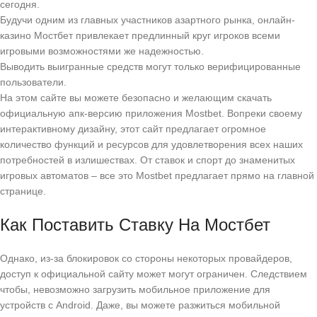
сегодня.
Будучи одним из главных участников азартного рынка, онлайн-
казино Мостбет привлекает предлинный круг игроков всеми
игровыми возможностями же надежностью.
Выводить выигранные средств могут только верифицированные
пользователи.
На этом сайте вы можете безопасно и желающим скачать
официальную апк-версию приложения Mostbet. Вопреки своему
интерактивному дизайну, этот сайт предлагает огромное
количество функций и ресурсов для удовлетворения всех наших
потребностей в излишествах. От ставок и спорт до знаменитых
игровых автоматов – все это Mostbet предлагает прямо на главной
странице.
Как Поставить Ставку На Мостбет
Однако, из-за блокировок со стороны некоторых провайдеров,
доступ к официальной сайту может могут ограничен. Следствием
чтобы, невозможно загрузить мобильное приложение для
устройств с Android. Даже, вы можете разжиться мобильной