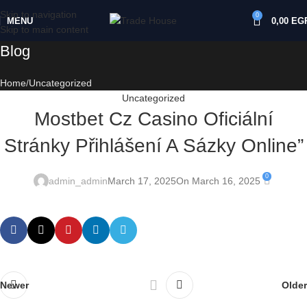
Skip to navigation
0
MENU
0,00
EG
Skip to main content
Blog
Home
Uncategorized
Uncategorized
Mostbet Cz Casino Oficiální
Stránky Přihlášení A Sázky Online”
0
admin_admin
March 17, 2025
On March 16, 2025
Newer
Older