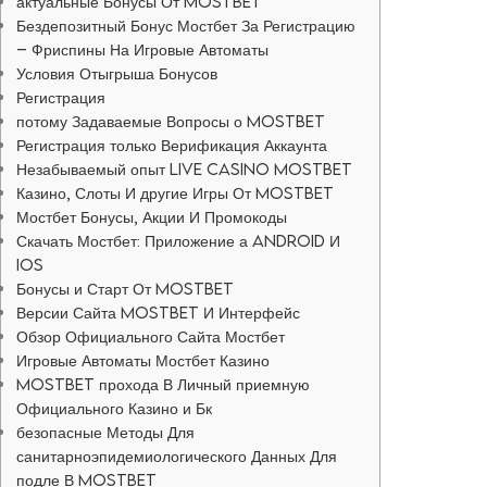
актуальные Бонусы От Mostbet
Бездепозитный Бонус Мостбет За Регистрацию
– Фриспины На Игровые Автоматы
Условия Отыгрыша Бонусов
Регистрация
потому Задаваемые Вопросы о Mostbet
Регистрация только Верификация Аккаунта
Незабываемый опыт Live Casino Mostbet
Казино, Слоты И другие Игры От Mostbet
Мостбет Бонусы, Акции И Промокоды
Скачать Мостбет: Приложение а Android И
Ios
Бонусы и Старт От Mostbet
Версии Сайта Mostbet И Интерфейс
Обзор Официального Сайта Мостбет
Игровые Автоматы Мостбет Казино
Mostbet прохода В Личный приемную
Официального Казино и Бк
безопасные Методы Для
санитарноэпидемиологического Данных Для
подле В Mostbet