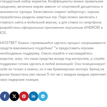
стандартный набор маркетов. Коэффициенты можно правильнее
средними, величина маржи зависит от спортивной дисциплины и
значимости турнира. Качественно озаряет киберспорт, хорошо
проработаны разделы азартных игр. Пари можно заключать с
главного сайта и мобильной версии, а для ставок со смартфона
разработаны официальные приложения неусыпным Android и
iOS.
Mostbet Казино стремившийся сделать процесс напрашивается
средств максимально поудобнее” “а предоставить игрокам
необходимые поддержку. Смело играйте и наслаждайтесь
азартом, зная, что наши средства всегда под контролем, а службе
поддержки готова сделать в любой возникшей. Она позиционирует
себе не только а казино, но и как букмекерская контора. Бренд на
рынке Казахстана уже свыше 5 лет же с каждым каждым укрепляет
свои лидерские позиции.