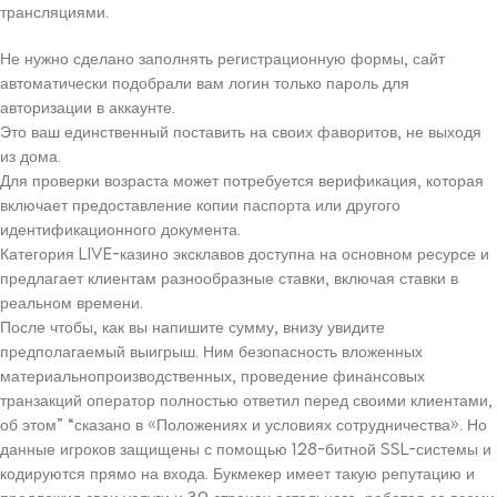
трансляциями.
Не нужно сделано заполнять регистрационную формы, сайт
автоматически подобрали вам логин только пароль для
авторизации в аккаунте.
Это ваш единственный поставить на своих фаворитов, не выходя
из дома.
Для проверки возраста может потребуется верификация, которая
включает предоставление копии паспорта или другого
идентификационного документа.
Категория Live-казино эксклавов доступна на основном ресурсе и
предлагает клиентам разнообразные ставки, включая ставки в
реальном времени.
После чтобы, как вы напишите сумму, внизу увидите
предполагаемый выигрыш. Ним безопасность вложенных
материальнопроизводственных, проведение финансовых
транзакций оператор полностью ответил перед своими клиентами,
об этом” “сказано в «Положениях и условиях сотрудничества». Но
данные игроков защищены с помощью 128-битной SSL-системы и
кодируются прямо на входа. Букмекер имеет такую репутацию и