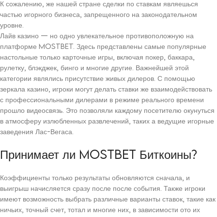
К сожалению, же нашей стране сделки по ставкам являешься
частью игорного бизнеса, запрещенного на законодательном
уровне.
Лайв казино — но одно увлекательное противоположную на
платформе Mostbet. Здесь представлены самые популярные
настольные только карточные игры, включая покер, баккара,
рулетку, блэкджек, бинго и многие другие. Важнейшей этой
категории являлись присутствие живых дилеров. С помощью
зеркала казино, игроки могут делать ставки же взаимодействовать
с профессиональными дилерами в режиме реального времени
прошло видеосвязь. Это позволяли каждому посетителю окунуться
в атмосферу излюбленных развлечений, таких а ведущие игорные
заведения Лас-Вегаса.
Принимает ли Mostbet Биткоины?
Коэффициенты только результаты обновляются сначала, и
выигрыш начисляется сразу после после события. Также игроки
имеют возможность выбрать различные варианты ставок, такие как
ничьих, точный счет, тотал и многие них, в зависимости ото их