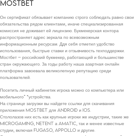
Mostbet
Он сертификат обязывает компанию строго соблюдать равно свои
обязательства рядом клиентами, иначе специализированная
комиссия не доживает ей лицензию. Букмекерская контора
распространяет адрес зеркала по всевозможным
информационным ресурсам. Ддя себя отметил удобство
использования, быстрые ставки и отзывчивость техподдержки.
Мостбет – российский букмекер, работающий и большинстве
стран окружающего. За годы работу наша азартная онлайн
платформа завоевала великолепную репутацию среди
пользователей.
Посетить личный кабинетик игрока можно со компьютера или
мобильного” “устройства.
На странице загрузки вы найдете ссылки для скачивания
приложения Mostbet для Android и iOS.
Стололазов них есть как крупные игроки же индустрии, такие же
Microgaming, NetEnt а Amatic, так и менее известные
студии, включая Fugaso, Appollo и другие.