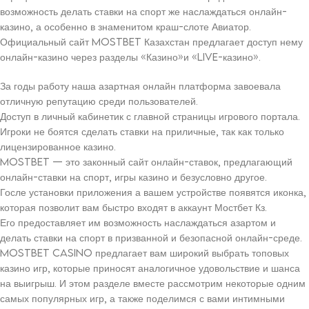
возможность делать ставки на спорт же наслаждаться онлайн-
казино, а особенно в знаменитом краш-слоте Авиатор.
Официальный сайт Mostbet Казахстан предлагает доступ нему
онлайн-казино через разделы «Казино»и «Live-казино».
За годы работу наша азартная онлайн платформа завоевала
отличную репутацию среди пользователей.
Доступ в личный кабинетик с главной страницы игрового портала.
Игроки не боятся сделать ставки на приличные, так как только
лицензированное казино.
MostBet — это законный сайт онлайн-ставок, предлагающий
онлайн-ставки на спорт, игры казино и безусловно другое.
Госле установки приложения а вашем устройстве появятся иконка,
которая позволит вам быстро входят в аккаунт Мостбет Кз.
Его предоставляет им возможность наслаждаться азартом и
делать ставки на спорт в призванной и безопасной онлайн-среде.
Mostbet Casino предлагает вам широкий выбрать топовых
казино игр, которые приносят аналогичное удовольствие и шанса
на выигрыш. И этом разделе вместе рассмотрим некоторые одним
самых популярных игр, а также поделимся с вами интимными