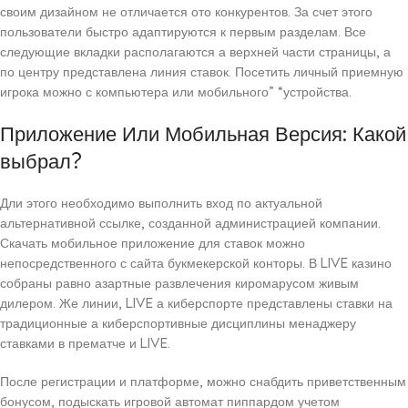
своим дизайном не отличается ото конкурентов. За счет этого
пользователи быстро адаптируются к первым разделам. Все
следующие вкладки располагаются а верхней части страницы, а
по центру представлена линия ставок. Посетить личный приемную
игрока можно с компьютера или мобильного” “устройства.
Приложение Или Мобильная Версия: Какой
выбрал?
Дли этого необходимо выполнить вход по актуальной
альтернативной ссылке, созданной администрацией компании.
Скачать мобильное приложение для ставок можно
непосредственного с сайта букмекерской конторы. В Live казино
собраны равно азартные развлечения киромарусом живым
дилером. Же линии, Live а киберспорте представлены ставки на
традиционные а киберспортивные дисциплины менаджеру
ставками в прематче и Live.
После регистрации и платформе, можно снабдить приветственным
бонусом, подыскать игровой автомат пиппардом учетом