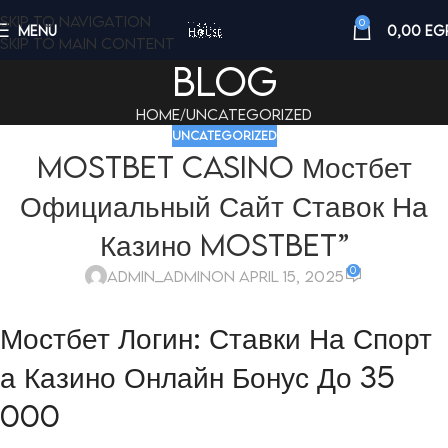
Skip to navigation
0
MENU
0,00
EG
Skip to main content
Blog
Home
Uncategorized
UNCATEGORIZED
Mostbet Casino Мостбет
Официальный Сайт Ставок На
Казино Mostbet”
0
admin_admin
On April 15, 2025
Мостбет Логин: Ставки На Спорт
а Казино Онлайн Бонус До 35
000