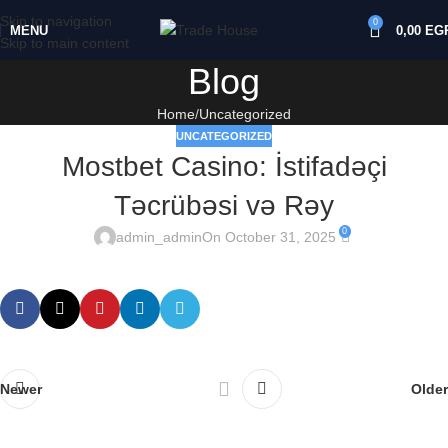
Skip to navigation
0
MENU
0,00
EG
Skip to main content
Blog
Home
Uncategorized
UNCATEGORIZED
Mostbet Casino: İstifadəçi
Təcrübəsi və Rəy
0
admin_admin
On October 31, 2025
Newer
Older