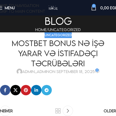
Skip to navigation
0
MENU
0,00
EG
Skip to main content
Blog
Home
Uncategorized
UNCATEGORIZED
Mostbet Bonus Nə İşə
Yarar və İstifadəçi
Təcrübələri
0
admin_admin
On September 18, 2025
Newer
Older