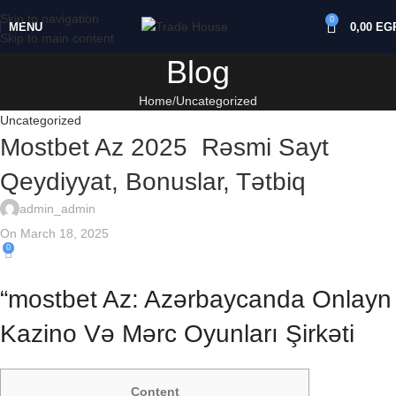
Skip to navigation
0
MENU
0,00
EG
Skip to main content
Blog
Home
Uncategorized
Uncategorized
Mostbet Az 2025 ️ Rəsmi Sayt
Qeydiyyat, Bonuslar, Tətbiq
admin_admin
On March 18, 2025
0
“mostbet Az: Azərbaycanda Onlayn
Kazino Və Mərc Oyunları Şirkəti
Content