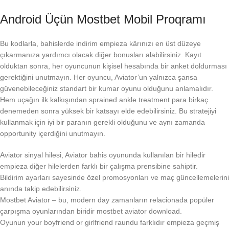
Android Üçün Mostbet Mobil Proqramı
Bu kodlarla, bahislerde indirim empieza kârınızı en üst düzeye
çıkarmanıza yardımcı olacak diğer bonusları alabilirsiniz. Kayıt
olduktan sonra, her oyuncunun kişisel hesabında bir anket doldurması
gerektiğini unutmayın. Her oyuncu, Aviator’un yalnızca şansa
güvenebileceğiniz standart bir kumar oyunu olduğunu anlamalıdır.
Hem uçağın ilk kalkışından sprained ankle treatment para birkaç
denemeden sonra yüksek bir katsayı elde edebilirsiniz. Bu stratejiyi
kullanmak için iyi bir paranın gerekli olduğunu ve aynı zamanda
opportunity içerdiğini unutmayın.
Aviator sinyal hilesi, Aviator bahis oyununda kullanılan bir hiledir
empieza diğer hilelerden farklı bir çalışma prensibine sahiptir.
Bildirim ayarları sayesinde özel promosyonları ve maç güncellemelerini
anında takip edebilirsiniz.
Mostbet Aviator – bu, modern day zamanların relacionada popüler
çarpışma oyunlarından biridir mostbet aviator download.
Oyunun your boyfriend or girlfriend raundu farklıdır empieza geçmiş