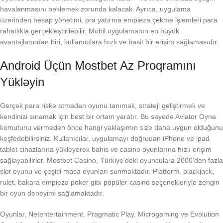
havalanmasını beklemek zorunda kalacak. Ayrıca, uygulama
üzerinden hesap yönetimi, pra yatırma empieza çekme işlemleri para
rahatlıkla gerçekleştirilebilir. Mobil uygulamanın en büyük
avantajlarından biri, kullanıcılara hızlı ve basit bir erişim sağlamasıdır.
Android Üçün Mostbet Az Proqramını
Yükləyin
Gerçek para riske atmadan oyunu tanımak, strateji geliştirmek ve
kendinizi sınamak için best bir ortam yaratır. Bu sayede Aviator Oyna
komutunu vermeden önce hangi yaklaşımın size daha uygun olduğunu
keşfedebilirsiniz. Kullanıcılar, uygulamayı doğrudan iPhone ve ipad
tablet cihazlarına yükleyerek bahis ve casino oyunlarına hızlı erişim
sağlayabilirler. Mostbet Casino, Türkiye’deki oyunculara 2000’den fazla
slot oyunu ve çeşitli masa oyunları sunmaktadır. Platform, blackjack,
rulet, bakara empieza poker gibi popüler casino seçenekleriyle zengin
bir oyun deneyimi sağlamaktadır.
Oyunlar, Netentertainment, Pragmatic Play, Microgaming ve Evolution