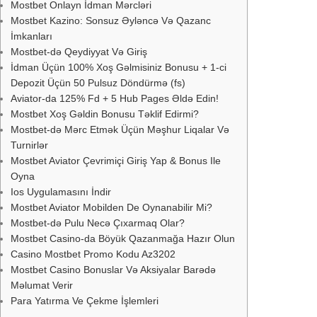
Mostbet Onlayn İdman Mərcləri
Mostbet Kazino: Sonsuz Əyləncə Və Qazanc
İmkanları
Mostbet-də Qeydiyyat Və Giriş
İdman Üçün 100% Xoş Gəlmisiniz Bonusu + 1-ci
Depozit Üçün 50 Pulsuz Döndürmə (fs)
Aviator-da 125% Fd + 5 Hub Pages Əldə Edin!
Mostbet Xoş Gəldin Bonusu Təklif Edirmi?
Mostbet-də Mərc Etmək Üçün Məşhur Liqalar Və
Turnirlər
Mostbet Aviator Çevrimiçi Giriş Yap & Bonus Ile
Oyna
Ios Uygulamasını İndir
Mostbet Aviator Mobilden De Oynanabilir Mi?
Mostbet-də Pulu Necə Çıxarmaq Olar?
Mostbet Casino-da Böyük Qazanmağa Hazır Olun
Casino Mostbet Promo Kodu Az3202
Mostbet Casino Bonuslar Və Aksiyalar Barədə
Məlumat Verir
Para Yatırma Ve Çekme İşlemleri