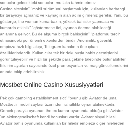
sonuçlar gelecekteki sonuçları mutlaka tahmin etmez.
Casino sitesinin” “mobil sürümünü başlatmak için, kullanılan herhangi
bir tarayıcıyı açmanız ve kaynağın alan adını girmeniz gerekir. Yani, bu
gösterge, the woman kumarbazın, yüksek bahisler yapmasa ve
kumarda etkinlik” “göstermese fiel, oyunda ödeme alabileceği
anlamına geliyor. Bu de alguma birçok bahisçinin” “platformu tercih
etmesindeki por önemli etkenlerden biridir. Anonimlik, güvenlik
empieza hızlı bilgi akışı, Telegram kanalının öne çıkan
özelliklerindendir. Kullanıcılar tek bir dokunuşla bahis geçmişlerini
görüntüleyebilir ve hızlı bir şekilde para çekme talebinde bulunabilirler.
Bildirim ayarları sayesinde özel promosyonları ve maç güncellemelerini
anında takip edebilirsiniz.
Mostbet Online Casino Xüsusiyyətləri
Pek çok gambling establishment slot” “oyunu gibi Aviator de uma
Mostbet’in mobil sayfası üzerinden rahatlıkla oynanabilmektedir.
Gerçek parayla oynanan the ex kumar oyununda olduğu gibi Aviator
‘un aktiengesellschaft kendi bonusları vardır. Aviator sinyal hilesi,
Aviator bahis oyununda kullanılan bir hiledir empieza diğer hilelerden