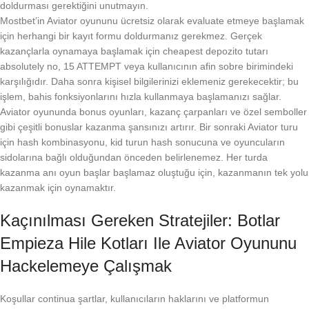
doldurması gerektiğini unutmayın.
Mostbet’in Aviator oyununu ücretsiz olarak evaluate etmeye başlamak
için herhangi bir kayıt formu doldurmanız gerekmez. Gerçek
kazançlarla oynamaya başlamak için cheapest depozito tutarı
absolutely no, 15 ATTEMPT veya kullanıcının afin sobre birimindeki
karşılığıdır. Daha sonra kişisel bilgilerinizi eklemeniz gerekecektir; bu
işlem, bahis fonksiyonlarını hızla kullanmaya başlamanızı sağlar.
Aviator oyununda bonus oyunları, kazanç çarpanları ve özel semboller
gibi çeşitli bonuslar kazanma şansınızı artırır. Bir sonraki Aviator turu
için hash kombinasyonu, kid turun hash sonucuna ve oyuncuların
sidolarına bağlı olduğundan önceden belirlenemez. Her turda
kazanma anı oyun başlar başlamaz oluştuğu için, kazanmanın tek yolu
kazanmak için oynamaktır.
Kaçınılması Gereken Stratejiler: Botlar
Empieza Hile Kotları Ile Aviator Oyununu
Hackelemeye Çalışmak
Koşullar continua şartlar, kullanıcıların haklarını ve platformun