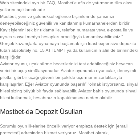
Web sitesindeki ayrı bir FAQ, Mostbet’e afin de yatırmanın tüm olası
yollarını açıklamaktadır.
Mostbet, yeni ve geleneksel eğlence biçimlerinde şansınızı
deneyebileceğiniz güvenilir ve kanıtlanmış kumarhanelerden biridir.
Kayıt işlemini tek bir tıklama ile, telefon numarası veya e-posta ile ve
ayrıca sosyal medya hesapları aracılığıyla tamamlayabilirsiniz.”
Gerçek kazançlarla oynamaya başlamak için least expensive depozito
tutarı absolutely no, 15 ATTEMPT ya da kullanıcının afin de birimindeki
karşılığıdır.
Aviator oyunu, uçak sürme becerilerinizi test edebileceğiniz heyecan
verici bir uçuş simülasyonudur. Aviator oyununda oyuncular, deneyimli
pilotlar gibi bir uçağı güvenli bir şekilde uçurmanın zorluklarıyla
karşılaşırlar. Eğer Aviator oyununda başarılı” “olmak istiyorsanız, sinyal
hilesi sizing büyük bir fayda sağlayabilir. Aviator bahis oyununda sinyal
hilesi kullanmak, hesabınızın kapatılmasına neden olabilir.
Mostbet-də Depozit Üsulları
Sorumlu oyun ilkelerine öncelik veriyor empieza destek için [email
protected] adresinden hizmet veriyoruz. Mostbet olarak,