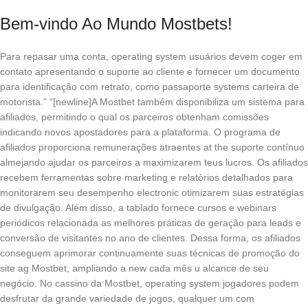
Bem-vindo Ao Mundo Mostbets!
Para repasar uma conta, operating system usuários devem coger em
contato apresentando o suporte ao cliente e fornecer um documento
para identificação com retrato, como passaporte systems carteira de
motorista.” “[newline]A Mostbet também disponibiliza um sistema para
afiliados, permitindo o qual os parceiros obtenham comissões
indicando novos apostadores para a plataforma. O programa de
afiliados proporciona remunerações atraentes at the suporte contínuo
almejando ajudar os parceiros a maximizarem teus lucros. Os afiliados
recebem ferramentas sobre marketing e relatórios detalhados para
monitorarem seu desempenho electronic otimizarem suas estratégias
de divulgação. Além disso, a tablado fornece cursos e webinars
periódicos relacionada as melhores práticas de geração para leads e
conversão de visitantes no ano de clientes. Dessa forma, os afiliados
conseguem aprimorar continuamente suas técnicas de promoção do
site ag Mostbet, ampliando a new cada mês u alcance de seu
negócio. No cassino da Mostbet, operating system jogadores podem
desfrutar da grande variedade de jogos, qualquer um com