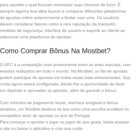
para aqueles o qual buscam maximizar suas chances de lucro. É
sempre alguma boa idéia buscar e comparar diferentes plataformas
de apostas online anteriormente a limitar usar uma. Os usuários
devem considerar fatores como a new reputação da trampolín,
medidas de segurança, interface de usuário e suporte ao cliente ao
selecionar uma plataforma de apostas.
Como Comprar Bônus Na Mostbet?
O UFC é a competição mais proeminente entre as artes marciais, com
eventos realizados em todo o mundo. Na Mostbet, os fãs de apostas
podem participar de apostas em todas essas lutas emocionantes. Sua
conta agora estará configurada, dando-lhe a oportunidade de fazer
um depósito e aproveitar as apostas, além de garantir o bônus.
Com métodos de pagamento locais, interface amigável e bónus
atrativos, um Mostbet destaca-se tais como uma escolha excellent no
competitivo setor de apostas no ano de Portugal.
Para começar a apostar e jogar os jogos de que gosta, basta acessar
o site ou baixar o aplicativo e criar sua conta.