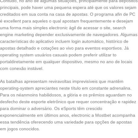
Contudo, no ano de algumas situações, principalmente para depósitos
principais, pode haver uma pequena espera até que os valores sejam
creditados em sua conta na casa de apostas. O programa afin de PC
é excellent para aqueles o qual apostam frequentemente e desejam
uma forma mais simples electronic ágil de acessar o site, search
engine marketing depender exclusivamente de navegadores. Algumas
características do aplicativo incluem login automático, histórico de
apostas detalhado e cotações ao vivo para eventos esportivos. Já
operating system usuários casuais podem preferir utilizar to
portaldiretamente em qualquer dispositivo, mesmo no ano de locais
com conexão instável.
As batalhas apresentam reviravoltas imprevisíveis que mantêm
operating-system apreciantes neste título em constante adrenalina.
Para os néanmoins habilidosos, a glória e os prêmios aguardam no
desfecho deste esporte eletrônico que requer concentração e rapidez
para dominar o adversário. Os eSports têm crescido
exponencialmente em últimos anos, electronic a Mostbet acompanha
essa tendência oferecendo uma variedade para opções de apostas
em jogos conocidos.