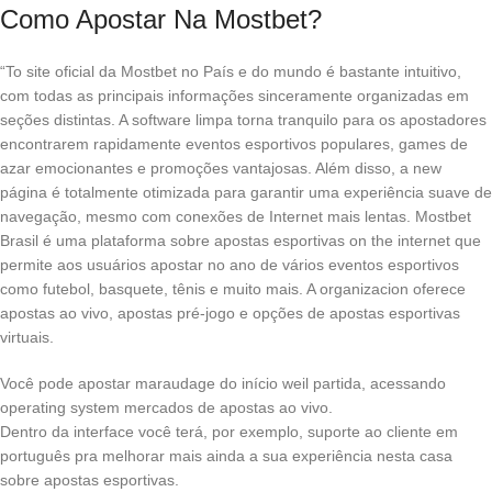
Como Apostar Na Mostbet?
“To site oficial da Mostbet no País e do mundo é bastante intuitivo,
com todas as principais informações sinceramente organizadas em
seções distintas. A software limpa torna tranquilo para os apostadores
encontrarem rapidamente eventos esportivos populares, games de
azar emocionantes e promoções vantajosas. Além disso, a new
página é totalmente otimizada para garantir uma experiência suave de
navegação, mesmo com conexões de Internet mais lentas. Mostbet
Brasil é uma plataforma sobre apostas esportivas on the internet que
permite aos usuários apostar no ano de vários eventos esportivos
como futebol, basquete, tênis e muito mais. A organizacion oferece
apostas ao vivo, apostas pré-jogo e opções de apostas esportivas
virtuais.
Você pode apostar maraudage do início weil partida, acessando
operating system mercados de apostas ao vivo.
Dentro da interface você terá, por exemplo, suporte ao cliente em
português pra melhorar mais ainda a sua experiência nesta casa
sobre apostas esportivas.