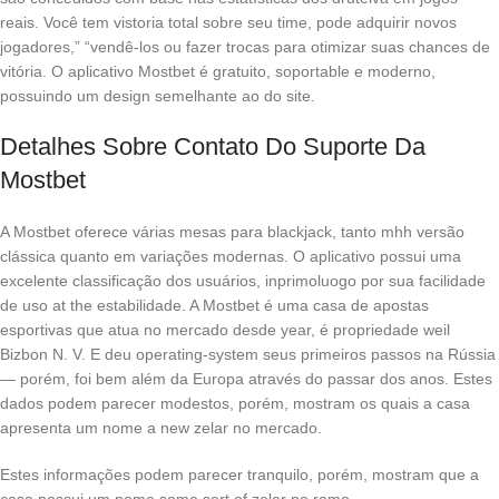
reais. Você tem vistoria total sobre seu time, pode adquirir novos
jogadores,” “vendê-los ou fazer trocas para otimizar suas chances de
vitória. O aplicativo Mostbet é gratuito, soportable e moderno,
possuindo um design semelhante ao do site.
Detalhes Sobre Contato Do Suporte Da
Mostbet
A Mostbet oferece várias mesas para blackjack, tanto mhh versão
clássica quanto em variações modernas. O aplicativo possui uma
excelente classificação dos usuários, inprimoluogo por sua facilidade
de uso at the estabilidade. A Mostbet é uma casa de apostas
esportivas que atua no mercado desde year, é propriedade weil
Bizbon N. V. E deu operating-system seus primeiros passos na Rússia
— porém, foi bem além da Europa através do passar dos anos. Estes
dados podem parecer modestos, porém, mostram os quais a casa
apresenta um nome a new zelar no mercado.
Estes informações podem parecer tranquilo, porém, mostram que a