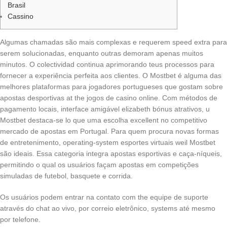
Brasil
Cassino
Algumas chamadas são mais complexas e requerem speed extra para
serem solucionadas, enquanto outras demoram apenas muitos
minutos. O colectividad continua aprimorando teus processos para
fornecer a experiência perfeita aos clientes. O Mostbet é alguma das
melhores plataformas para jogadores portugueses que gostam sobre
apostas desportivas at the jogos de casino online. Com métodos de
pagamento locais, interface amigável elizabeth bónus atrativos, u
Mostbet destaca-se lo que uma escolha excellent no competitivo
mercado de apostas em Portugal. Para quem procura novas formas
de entretenimento, operating-system esportes virtuais weil Mostbet
são ideais. Essa categoria integra apostas esportivas e caça-níqueis,
permitindo o qual os usuários façam apostas em competições
simuladas de futebol, basquete e corrida.
Os usuários podem entrar na contato com the equipe de suporte
através do chat ao vivo, por correio eletrônico, systems até mesmo
por telefone.