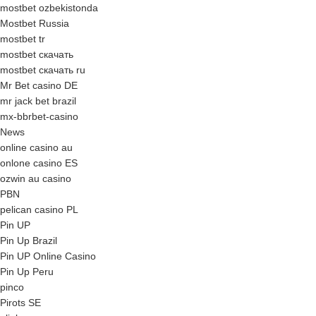
mostbet ozbekistonda
Mostbet Russia
mostbet tr
mostbet скачать
mostbet скачать ru
Mr Bet casino DE
mr jack bet brazil
mx-bbrbet-casino
News
online casino au
onlone casino ES
ozwin au casino
PBN
pelican casino PL
Pin UP
Pin Up Brazil
Pin UP Online Casino
Pin Up Peru
pinco
Pirots SE