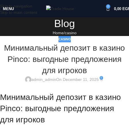
Skip to navigation
0
MENU
0,00
EG
Skip to main content
Blog
Home
casino
CASINO
Минимальный депозит в казино
Pinco: выгодные предложения
для игроков
0
admin_admin
On December 11, 2025
Минимальный депозит в казино
Pinco: выгодные предложения
для игроков