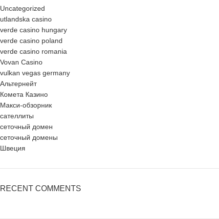
Uncategorized
utlandska casino
verde casino hungary
verde casino poland
verde casino romania
Vovan Casino
vulkan vegas germany
Альтернейт
Комета Казино
Макси-обзорник
сателлиты
сеточный домен
сеточный домены
Швеция
RECENT COMMENTS