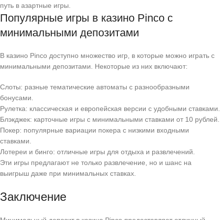
путь в азартные игры.
Популярные игры в казино Pinco с
минимальными депозитами
В казино Pinco доступно множество игр, в которые можно играть с
минимальными депозитами. Некоторые из них включают:
Слоты: разные тематические автоматы с разнообразными
бонусами.
Рулетка: классическая и европейская версии с удобными ставками.
Блэкджек: карточные игры с минимальными ставками от 10 рублей.
Покер: популярные вариации покера с низкими входными
ставками.
Лотереи и бинго: отличные игры для отдыха и развлечений.
Эти игры предлагают не только развлечение, но и шанс на
выигрыш даже при минимальных ставках.
Заключение
Минимальный депозит в казино Pinco предоставляет отличный