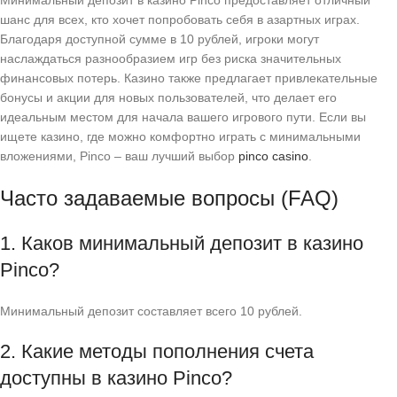
шанс для всех, кто хочет попробовать себя в азартных играх.
Благодаря доступной сумме в 10 рублей, игроки могут
наслаждаться разнообразием игр без риска значительных
финансовых потерь. Казино также предлагает привлекательные
бонусы и акции для новых пользователей, что делает его
идеальным местом для начала вашего игрового пути. Если вы
ищете казино, где можно комфортно играть с минимальными
вложениями, Pinco – ваш лучший выбор
pinco casino
.
Часто задаваемые вопросы (FAQ)
1. Каков минимальный депозит в казино
Pinco?
Минимальный депозит составляет всего 10 рублей.
2. Какие методы пополнения счета
доступны в казино Pinco?