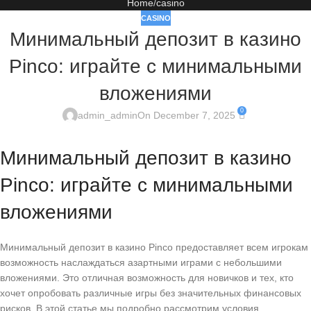
Home
casino
CASINO
Минимальный депозит в казино
Pinco: играйте с минимальными
вложениями
0
admin_admin
On December 7, 2025
Минимальный депозит в казино
Pinco: играйте с минимальными
вложениями
Минимальный депозит в казино Pinco предоставляет всем игрокам
возможность наслаждаться азартными играми с небольшими
вложениями. Это отличная возможность для новичков и тех, кто
хочет опробовать различные игры без значительных финансовых
рисков. В этой статье мы подробно рассмотрим условия,