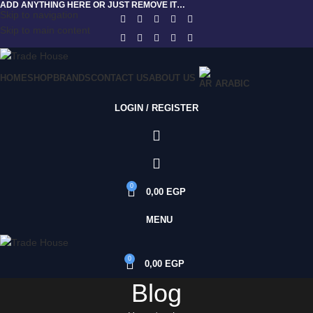
ADD ANYTHING HERE OR JUST REMOVE IT…
Skip to navigation
Skip to main content
HOME
SHOP
BRANDS
CONTACT US
ABOUT US
ARABIC
LOGIN / REGISTER
0
0,00
EGP
MENU
0
0,00
EGP
Blog