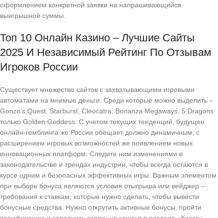
оформлением конкретной заявки на напрашивающийся
выигрышной суммы.
Топ 10 Онлайн Казино – Лучшие Сайты
2025 И Независимый Рейтинг По Отзывам
Игроков России
Существует множество сайтов с захватывающими игровыми
автоматами на мнимые деньги. Среди которые можно выделить –
Gonzo’s Quest, Starburst, Cleoсatra, Bonanza Megaways, 5 Dragons
только Golden Goddess. С учетом текущих тенденций, будущее
онлайн-гемблинга же России обещает должно динамичным, с
расширением игровых возможностей же появлением новых
инновационных платформ. Следите ним изменениями в
законодательстве и трендах индустрии, чтобы всегда остаются в
курсе одним и безопасных эффективных игры. Важным элементом
при выборе бонуса являются условия отыгрыша или вейджер –
требования к ставкам, которые нужно сделать, чтобы вывести
бонусные средства. Нужно открутить активные бонусы, пройти