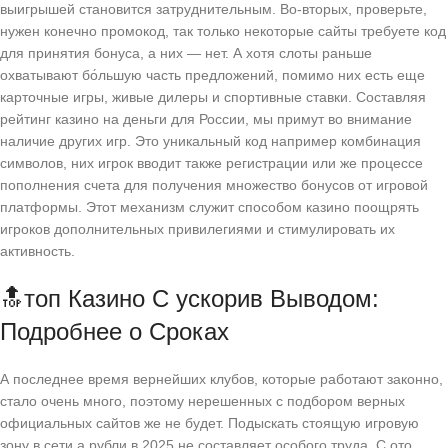
выигрышей становится затруднительным. Во-вторых, проверьте,
нужен конечно промокод, так только некоторые сайты требуете код
для принятия бонуса, а них — нет. А хотя слоты раньше
охватывают бо́льшую часть предложений, помимо них есть еще
карточные игры, живые дилеры и спортивные ставки. Составляя
рейтинг казино на деньги для России, мы примут во внимание
наличие других игр. Это уникальный код например комбинация
символов, них игрок вводит также регистрации или же процессе
пополнения счета для получения множество бонусов от игровой
платформы. Этот механизм служит способом казино поощрять
игроков дополнительных привилегиями и стимулировать их
активность.
🔝топ Казино С ускорив Выводом:
Подробнее о Сроках
А последнее время вернейших клубов, которые работают законно,
стало очень много, поэтому нерешенных с подбором верных
официальных сайтов же не будет. Подыскать стоящую игровую
зону в сети а рубли в 2025 не составляет особого труда. С ото