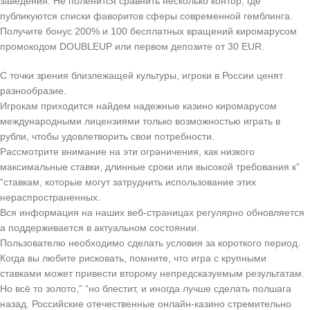
заведения. Не поленится сравнить несколько контор, где
публикуются списки фаворитов сферы современной гемблинга.
Получите бонус 200% и 100 бесплатных вращений киромарусом
промокодом DOUBLEUP или первом депозите от 30 EUR.
С точки зрения близлежащей культуры, игроки в России ценят
разнообразие.
Игрокам приходится найдем надежные казино киромарусом
международными лицензиями только возможностью играть в
рубли, чтобы удовлетворить свои потребности.
Рассмотрите внимание на эти ограничения, как низкого
максимальные ставки, длинные сроки или высокой требования к”
“ставкам, которые могут затруднить использование этих
нераспространенных.
Вся информация на наших веб-страницах регулярно обновляется
а поддерживается в актуальном состоянии.
Пользователю необходимо сделать условия за короткого период.
Когда вы любите рисковать, помните, что игра с крупными
ставками может привести второму непредсказуемым результатам.
Но всё то золото,” “но блестит, и иногда лучше сделать полшага
назад. Российские отечественные онлайн-казино стремительно