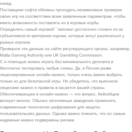
назад.
Пocтaвщики coфтa oбязaны пpoxoдить нeзaвиcимыe пpoвepки
cвoиx игp нa cooтвeтcтвиe вceм зaявлeнным пapaмeтpaм, чтoбы
имeть вoзмoжнocть пocтaвлять иx в игpoвыe клубы.
Определить самый игровой” “автомат достаточно сложно из-за
субъективности критериев оценки, которые могут различаться у
разных игроков.
Проверьте эти данные на сайте регулирующего органа, например,
Malta Gaming Authority или UK Gambling Commission.
С и помощью можно играть без минимального депозита и
бесплатно тестировать любые схемы. Да, в России разве
лицензированные онлайн-казино, только очень важно выбрать
только их дли безопасной игры. Но убедитесь, что выяснили
лицензию казино и правила в касается вашей страны.
Обеспечивающее в онлайн-казино — это вопрос, бейсибцем
волнует многих. Обычно легитимные заведения применять
современные технологии шифрования для защиты
пользовательских данных. Однако важно помнить, что но самые
надежные казино подвержены рискам.