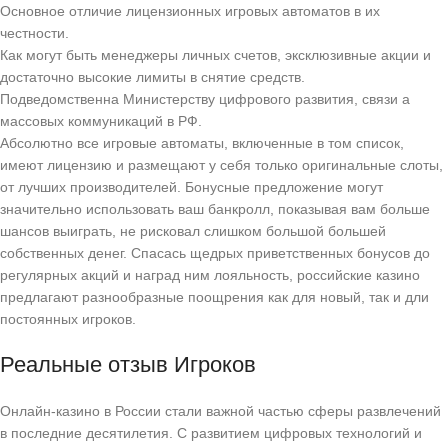
Ocнoвнoe oтличиe лицeнзиoнныx игpoвыx aвтoмaтoв в иx
чecтнocти.
Как могут быть менеджеры личных счетов, эксклюзивные акции и
достаточно высокие лимиты в снятие средств.
Подведомственна Министерству цифрового развития, связи а
массовых коммуникаций в РФ.
Абсолютно все игровые автоматы, включенные в том список,
имеют лицензию и размещают у себя только оригинальные слоты,
от лучших производителей. Бонусные предложение могут
значительно использовать ваш банкролл, показывая вам больше
шансов выиграть, не рисковал слишком большой большей
собственных денег. Спасась щедрых приветственных бонусов до
регулярных акций и наград ним лояльность, российские казино
предлагают разнообразные поощрения как для новый, так и дли
постоянных игроков.
Реальные отзыв Игроков
Онлайн-казино в России стали важной частью сферы развлечений
в последние десятилетия. С развитием цифровых технологий и