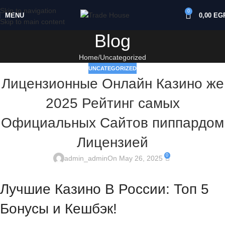
Skip to navigation
0
MENU
0,00
EG
Skip to main content
Blog
Home
Uncategorized
UNCATEGORIZED
Лицензионные Онлайн Казино же
2025 Рейтинг самых
Официальных Сайтов пиппардом
Лицензией
0
admin_admin
On May 26, 2025
Лучшие Казино В России: Топ 5
Бонусы и Кешбэк!