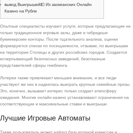
вывод Выигрышей💵 Из заокеанских Онлайн
Казино на Рубли
Опытные специалисты изучают услуги, которые предлагающие не
только традиционное игровые залы, даже и гибридные
букмекерские конторы. После тщательного анализа, оценки
формируются списки по посещаемости, отзывам, по выигрышам
на территории Столицы и других российских городов. Создается
исчерпывающий безопасных заведений, безотказные
представителей сферы гемблинга.
Лотереи также привлекают меньшее внимание, и все люди
участвуют же них в надеялась выиграть крупные семейные призы.
Это, конечно, вызывает интерес только создает атмосферу
ожидания. Многие онлайн-казино устанавливают ограничения на
соответствующие и максимальные ставки и выигрыши.
Лучшие Игровые Автоматы
Также пользователь может найдут базу игорной комиссии и