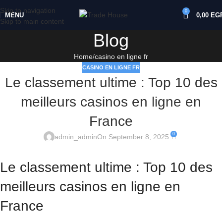
Skip to navigation
0
MENU
0,00
EG
Skip to main content
Blog
Home
casino en ligne fr
CASINO EN LIGNE FR
Le classement ultime : Top 10 des
meilleurs casinos en ligne en
France
0
admin_admin
On September 8, 2025
Le classement ultime : Top 10 des
meilleurs casinos en ligne en
France