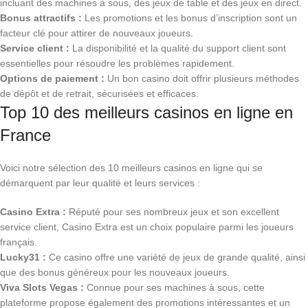
incluant des machines à sous, des jeux de table et des jeux en direct.
Bonus attractifs :
Les promotions et les bonus d’inscription sont un
facteur clé pour attirer de nouveaux joueurs.
Service client :
La disponibilité et la qualité du support client sont
essentielles pour résoudre les problèmes rapidement.
Options de paiement :
Un bon casino doit offrir plusieurs méthodes
de dépôt et de retrait, sécurisées et efficaces.
Top 10 des meilleurs casinos en ligne en
France
Voici notre sélection des 10 meilleurs casinos en ligne qui se
démarquent par leur qualité et leurs services :
Casino Extra :
Réputé pour ses nombreux jeux et son excellent
service client, Casino Extra est un choix populaire parmi les joueurs
français.
Lucky31 :
Ce casino offre une variété de jeux de grande qualité, ainsi
que des bonus généreux pour les nouveaux joueurs.
Viva Slots Vegas :
Connue pour ses machines à sous, cette
plateforme propose également des promotions intéressantes et un