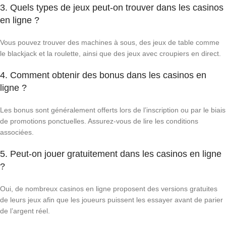
3. Quels types de jeux peut-on trouver dans les casinos
en ligne ?
Vous pouvez trouver des machines à sous, des jeux de table comme
le blackjack et la roulette, ainsi que des jeux avec croupiers en direct.
4. Comment obtenir des bonus dans les casinos en
ligne ?
Les bonus sont généralement offerts lors de l’inscription ou par le biais
de promotions ponctuelles. Assurez-vous de lire les conditions
associées.
5. Peut-on jouer gratuitement dans les casinos en ligne
?
Oui, de nombreux casinos en ligne proposent des versions gratuites
de leurs jeux afin que les joueurs puissent les essayer avant de parier
de l’argent réel.