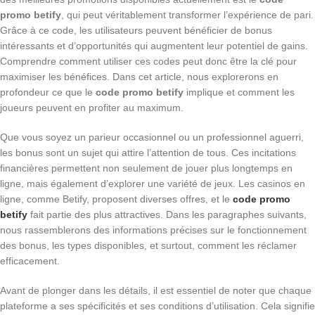
promo betify
, qui peut véritablement transformer l’expérience de pari.
Grâce à ce code, les utilisateurs peuvent bénéficier de bonus
intéressants et d’opportunités qui augmentent leur potentiel de gains.
Comprendre comment utiliser ces codes peut donc être la clé pour
maximiser les bénéfices. Dans cet article, nous explorerons en
profondeur ce que le
code promo betify
implique et comment les
joueurs peuvent en profiter au maximum.
Que vous soyez un parieur occasionnel ou un professionnel aguerri,
les bonus sont un sujet qui attire l’attention de tous. Ces incitations
financières permettent non seulement de jouer plus longtemps en
ligne, mais également d’explorer une variété de jeux. Les casinos en
ligne, comme Betify, proposent diverses offres, et le
code promo
betify
fait partie des plus attractives. Dans les paragraphes suivants,
nous rassemblerons des informations précises sur le fonctionnement
des bonus, les types disponibles, et surtout, comment les réclamer
efficacement.
Avant de plonger dans les détails, il est essentiel de noter que chaque
plateforme a ses spécificités et ses conditions d’utilisation. Cela signifie