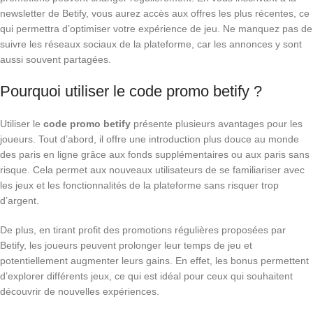
newsletter de Betify, vous aurez accès aux offres les plus récentes, ce
qui permettra d’optimiser votre expérience de jeu. Ne manquez pas de
suivre les réseaux sociaux de la plateforme, car les annonces y sont
aussi souvent partagées.
Pourquoi utiliser le code promo betify ?
Utiliser le
code promo betify
présente plusieurs avantages pour les
joueurs. Tout d’abord, il offre une introduction plus douce au monde
des paris en ligne grâce aux fonds supplémentaires ou aux paris sans
risque. Cela permet aux nouveaux utilisateurs de se familiariser avec
les jeux et les fonctionnalités de la plateforme sans risquer trop
d’argent.
De plus, en tirant profit des promotions régulières proposées par
Betify, les joueurs peuvent prolonger leur temps de jeu et
potentiellement augmenter leurs gains. En effet, les bonus permettent
d’explorer différents jeux, ce qui est idéal pour ceux qui souhaitent
découvrir de nouvelles expériences.