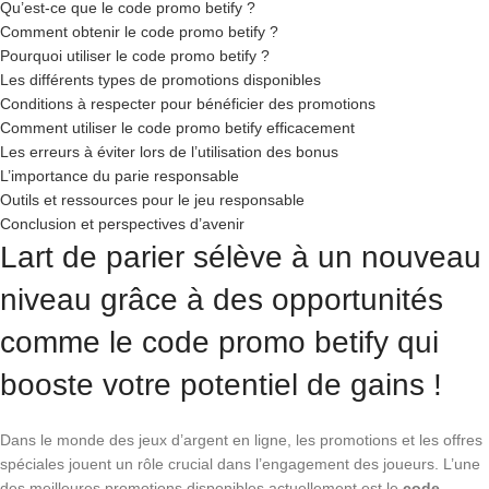
Qu’est-ce que le code promo betify ?
Comment obtenir le code promo betify ?
Pourquoi utiliser le code promo betify ?
Les différents types de promotions disponibles
Conditions à respecter pour bénéficier des promotions
Comment utiliser le code promo betify efficacement
Les erreurs à éviter lors de l’utilisation des bonus
L’importance du parie responsable
Outils et ressources pour le jeu responsable
Conclusion et perspectives d’avenir
Lart de parier sélève à un nouveau
niveau grâce à des opportunités
comme le code promo betify qui
booste votre potentiel de gains !
Dans le monde des jeux d’argent en ligne, les promotions et les offres
spéciales jouent un rôle crucial dans l’engagement des joueurs. L’une
des meilleures promotions disponibles actuellement est le
code