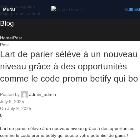
Skip to navigation
MENU
0,00
E
Skip to main content
Blog
Home
Post
Post
Lart de parier sélève à un nouveau
niveau grâce à des opportunités
comme le code promo betify qui bo
Posted by
admin_admin
July 9, 2025
On July 9, 2025
0
Lart de parier sélève à un nouveau niveau grâce à des opportunités
comme le code promo betify qui booste votre potentiel de gains !