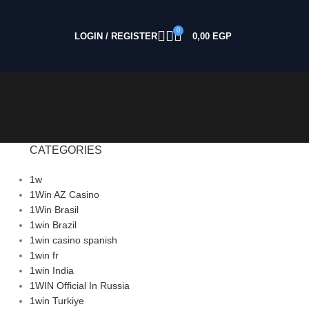
0
LOGIN / REGISTER
0,00
EGP
CATEGORIES
1w
1Win AZ Casino
1Win Brasil
1win Brazil
1win casino spanish
1win fr
1win India
1WIN Official In Russia
1win Turkiye