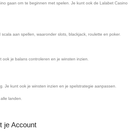
asino gaan om te beginnen met spelen. Je kunt ook de Lalabet Casino
 scala aan spellen, waaronder slots, blackjack, roulette en poker.
 ook je balans controleren en je winsten inzien.
g. Je kunt ook je winsten inzien en je spelstrategie aanpassen.
 alle landen.
t je Account