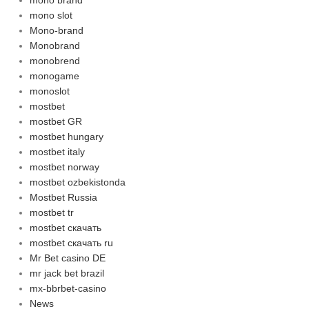
mono brand
mono slot
Mono-brand
Monobrand
monobrend
monogame
monoslot
mostbet
mostbet GR
mostbet hungary
mostbet italy
mostbet norway
mostbet ozbekistonda
Mostbet Russia
mostbet tr
mostbet скачать
mostbet скачать ru
Mr Bet casino DE
mr jack bet brazil
mx-bbrbet-casino
News