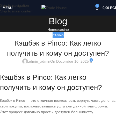
Skip to navigation
0
MENU
0,00
EG
Skip to main content
Blog
Home
casino
CASINO
Кэшбэк в Pinco: Как легко
получить и кому он доступен?
0
admin_admin
On December 10, 2025
Кэшбэк в Pinco: Как легко
получить и кому он доступен?
Кэшбэк в Pinco — это отличная возможность вернуть часть денег за
свои покупки, воспользовавшись услугами данной платформы.
Этот процесс довольно прост и доступен большинству