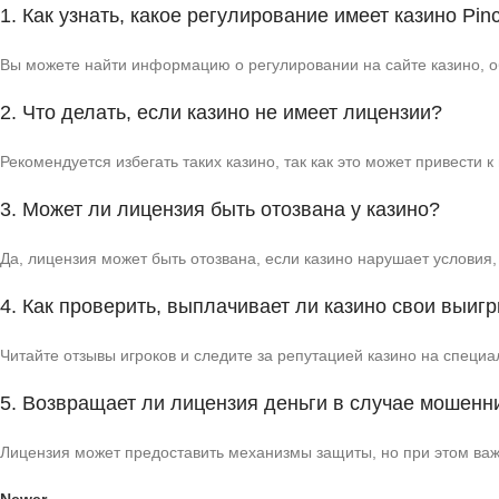
1. Как узнать, какое регулирование имеет казино Pin
Вы можете найти информацию о регулировании на сайте казино, о
2. Что делать, если казино не имеет лицензии?
Рекомендуется избегать таких казино, так как это может привести к
3. Может ли лицензия быть отозвана у казино?
Да, лицензия может быть отозвана, если казино нарушает услови
4. Как проверить, выплачивает ли казино свои выиг
Читайте отзывы игроков и следите за репутацией казино на спец
5. Возвращает ли лицензия деньги в случае мошенн
Лицензия может предоставить механизмы защиты, но при этом важ
Newer