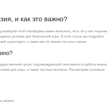
зия, и как это важно?
ед выбором этой платформы важно выяснить, есть ли у них лицензи
ходимое условие для безопасной игры. В этой статье мы подробно
зий существуют, а также как это влияет на опыт игрока.
зино?
сударственный орган, подтверждающий легитимность работы казино
ловия для игры, а также честные выплаты. Рассмотрим основные
ы казино.