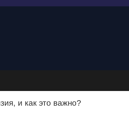
зия, и как это важно?