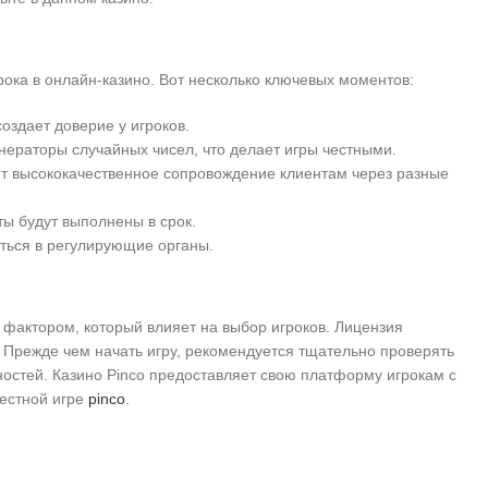
ока в онлайн-казино. Вот несколько ключевых моментов:
оздает доверие у игроков.
нераторы случайных чисел, что делает игры честными.
т высококачественное сопровождение клиентам через разные
ты будут выполнены в срок.
иться в регулирующие органы.
 фактором, который влияет на выбор игроков. Лицензия
. Прежде чем начать игру, рекомендуется тщательно проверять
ностей. Казино Pinco предоставляет свою платформу игрокам с
честной игре
pinco
.