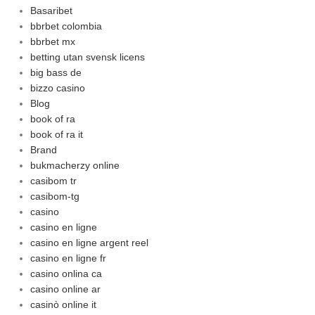
Basaribet
bbrbet colombia
bbrbet mx
betting utan svensk licens
big bass de
bizzo casino
Blog
book of ra
book of ra it
Brand
bukmacherzy online
casibom tr
casibom-tg
casino
casino en ligne
casino en ligne argent reel
casino en ligne fr
casino onlina ca
casino online ar
casinò online it