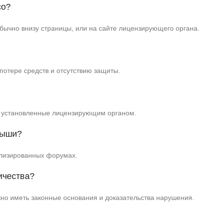
co?
бычно внизу страницы, или на сайте лицензирующего органа.
 потере средств и отсутствию защиты.
я, установленные лицензирующим органом.
рыши?
иализированных форумах.
ичества?
но иметь законные основания и доказательства нарушения.