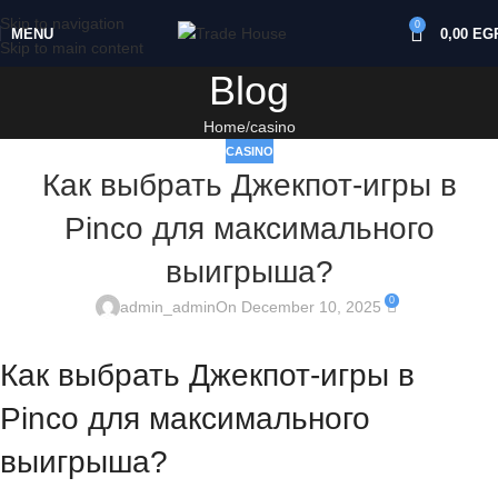
Skip to navigation
0
MENU
0,00
EG
Skip to main content
Blog
Home
casino
CASINO
Как выбрать Джекпот-игры в
Pinco для максимального
выигрыша?
0
admin_admin
On December 10, 2025
Как выбрать Джекпот-игры в
Pinco для максимального
выигрыша?