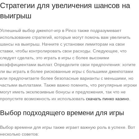
Стратегии для увеличения шансов на
выигрыш
Успешный выбор джекпот-игр в Pinco также подразумевает
использование стратегий, которые могут помочь вам увеличить
шансы на выигрыш. Начните с установки лимиторам на свои
ставки, чтобы контролировать свои расходы. Следующее, что
следует сделать, это играть в игры с более высокими
коэффициентами выплат. Определите свои предпочтения: хотите
ли вы играть в более рискованные игры с большими джекпотами
или предпочитаете более безопасные варианты с меньшими, но
частыми выплатами. Также важно помнить, что регулярные игроки
могут иметь эксклюзивные бонусы и предложения, так что не
пропустите возможность их использовать
скачать пинко казино
.
Выбор подходящего времени для игры
Выбор времени для игры также играет важную роль в успехе. Вот
несколько советов: