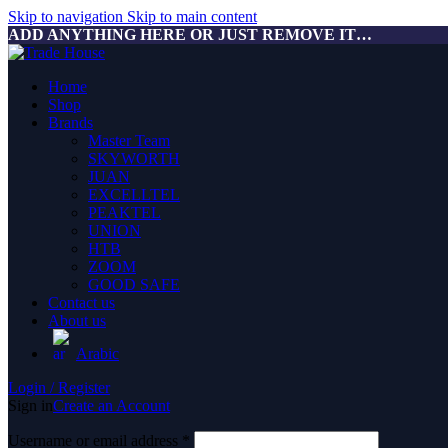
Skip to navigation
Skip to main content
ADD ANYTHING HERE OR JUST REMOVE IT…
Home
Shop
Brands
Master Team
SKYWORTH
JUAN
EXCELLTEL
PEAKTEL
UNION
HTB
ZOOM
GOOD SAFE
Contact us
About us
Arabic
Login / Register
Sign in
Create an Account
Username or email address
*