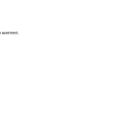
 контент.