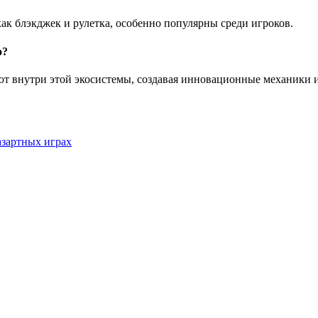
ак блэкджек и рулетка, особенно популярны среди игроков.
о?
ют внутри этой экосистемы, создавая инновационные механики и
азартных играх