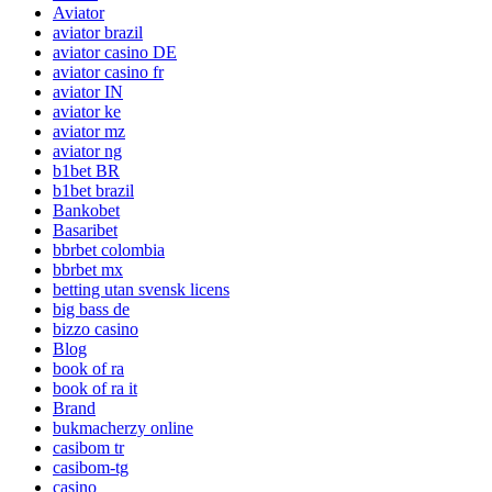
Aviator
aviator brazil
aviator casino DE
aviator casino fr
aviator IN
aviator ke
aviator mz
aviator ng
b1bet BR
b1bet brazil
Bankobet
Basaribet
bbrbet colombia
bbrbet mx
betting utan svensk licens
big bass de
bizzo casino
Blog
book of ra
book of ra it
Brand
bukmacherzy online
casibom tr
casibom-tg
casino