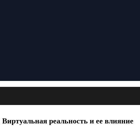
 Виртуальная реальность и ее влияние