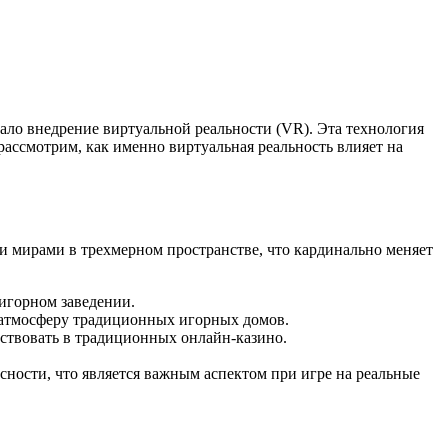
ло внедрение виртуальной реальности (VR). Эта технология
рассмотрим, как именно виртуальная реальность влияет на
и мирами в трехмерном пространстве, что кардинально меняет
 игорном заведении.
 атмосферу традиционных игорных домов.
ествовать в традиционных онлайн-казино.
ности, что является важным аспектом при игре на реальные