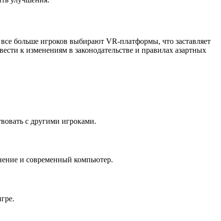
 все больше игроков выбирают VR-платформы, что заставляет
вести к изменениям в законодательстве и правилах азартных
твовать с другими игроками.
динение и современный компьютер.
гре.