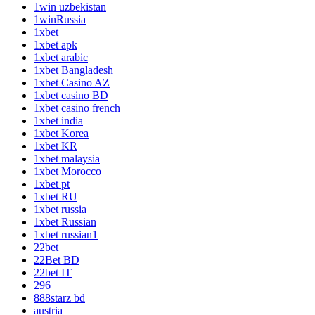
1win uzbekistan
1winRussia
1xbet
1xbet apk
1xbet arabic
1xbet Bangladesh
1xbet Casino AZ
1xbet casino BD
1xbet casino french
1xbet india
1xbet Korea
1xbet KR
1xbet malaysia
1xbet Morocco
1xbet pt
1xbet RU
1xbet russia
1xbet Russian
1xbet russian1
22bet
22Bet BD
22bet IT
296
888starz bd
austria