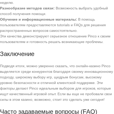
неделю.
Разнообразие методов связи:
Возможность выбрать удобный
способ получения помощи.
Обучение и информационные материалы:
В помощь
пользователям предоставляются tutorials и FAQs для решения
распространенных вопросов самостоятельно.
Эти качества демонстрируют серьезное отношение Pinco к своим
пользователям и готовность решать возникающие проблемы.
Заключение
Подводя итоги, можно уверенно сказать, что онлайн-казино Pinco
выделяется среди конкурентов благодаря своему инновационному
подходу, широкому выбору игр, щедрым бонусам, высокому
уровню безопасности и отличной клиентской поддержке. Эти
факторы делают Pinco идеальным выбором для игроков, которые
ищут качественный игровой опыт. Если вы еще не пробовали свои
силы в этом казино, возможно, стоит это сделать уже сегодня!
Часто задаваемые вопросы (FAQ)