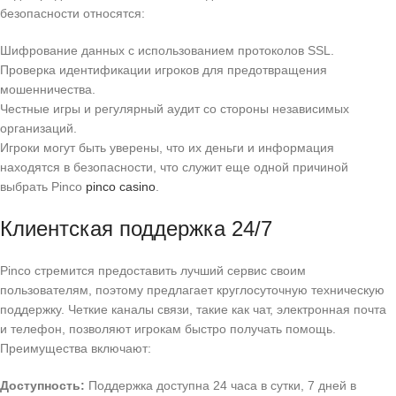
безопасности относятся:
Шифрование данных с использованием протоколов SSL.
Проверка идентификации игроков для предотвращения
мошенничества.
Честные игры и регулярный аудит со стороны независимых
организаций.
Игроки могут быть уверены, что их деньги и информация
находятся в безопасности, что служит еще одной причиной
выбрать Pinco
pinco casino
.
Клиентская поддержка 24/7
Pinco стремится предоставить лучший сервис своим
пользователям, поэтому предлагает круглосуточную техническую
поддержку. Четкие каналы связи, такие как чат, электронная почта
и телефон, позволяют игрокам быстро получать помощь.
Преимущества включают:
Доступность:
Поддержка доступна 24 часа в сутки, 7 дней в