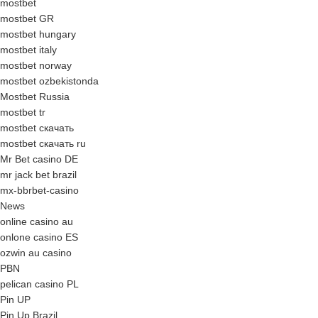
mostbet
mostbet GR
mostbet hungary
mostbet italy
mostbet norway
mostbet ozbekistonda
Mostbet Russia
mostbet tr
mostbet скачать
mostbet скачать ru
Mr Bet casino DE
mr jack bet brazil
mx-bbrbet-casino
News
online casino au
onlone casino ES
ozwin au casino
PBN
pelican casino PL
Pin UP
Pin Up Brazil