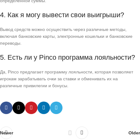
определенной суммы.
4. Как я могу вывести свои выигрыши?
Вывод средств можно осуществить через различные методы,
включая банковские карты, электронные кошельки и банковские
переводы.
5. Есть ли у Pinco программа лояльности?
Да, Pinco предлагает программу лояльности, которая позволяет
игрокам зарабатывать очки за ставки и обменивать их на
различные привилегии и бонусы.
Newer
Older