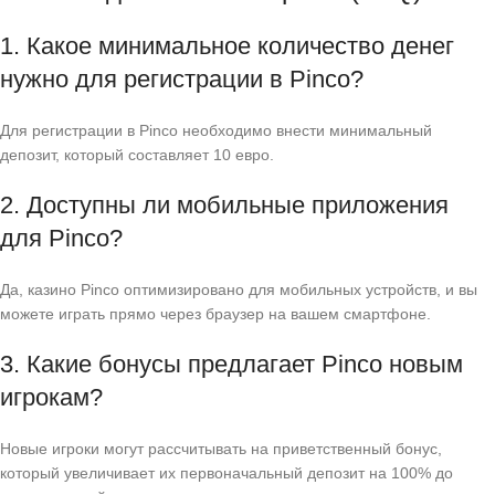
1. Какое минимальное количество денег
нужно для регистрации в Pinco?
Для регистрации в Pinco необходимо внести минимальный
депозит, который составляет 10 евро.
2. Доступны ли мобильные приложения
для Pinco?
Да, казино Pinco оптимизировано для мобильных устройств, и вы
можете играть прямо через браузер на вашем смартфоне.
3. Какие бонусы предлагает Pinco новым
игрокам?
Новые игроки могут рассчитывать на приветственный бонус,
который увеличивает их первоначальный депозит на 100% до