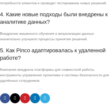
потребности клиентов и проводит тестирование новых решений.
4. Какие новые подходы были внедрены к
аналитике данных?
Внедрение машинного обучения и визуализации данных
значительно улучшило процессы принятия решений.
5. Как Pinco адаптировалась к удаленной
работе?
Компания внедрила платформы для совместной работы,
инструменты управления проектами и системы безопасности для
удалённых сотрудников.