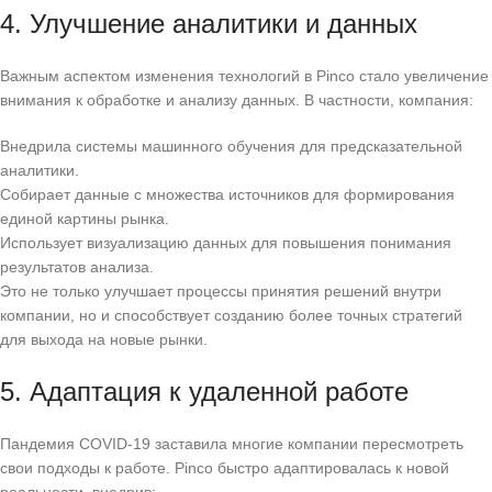
4. Улучшение аналитики и данных
Важным аспектом изменения технологий в Pinco стало увеличение
внимания к обработке и анализу данных. В частности, компания:
Внедрила системы машинного обучения для предсказательной
аналитики.
Собирает данные с множества источников для формирования
единой картины рынка.
Использует визуализацию данных для повышения понимания
результатов анализа.
Это не только улучшает процессы принятия решений внутри
компании, но и способствует созданию более точных стратегий
для выхода на новые рынки.
5. Адаптация к удаленной работе
Пандемия COVID-19 заставила многие компании пересмотреть
свои подходы к работе. Pinco быстро адаптировалась к новой