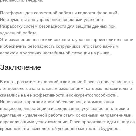
реальности, внедрив:
Платформы для совместной работы и видеоконференций.
Инструменты для управления проектами удаленно.
Разработку систем безопасности для защиты данных при
удаленной работе.
Эти изменения позволили сохранить уровень производительности
и обеспечить безопасность сотрудников, что стало важным
аспектом в условиях нестабильной ситуации на рынке.
Заключение
В итоге, развитие технологий в компании Pinco за последние пять
лет привело к значительным изменениям, которые положительно
сказались на её эффективности и конкурентоспособности.
Инновации в программном обеспечении, автоматизация
процессов, инвестиции в исследования, улучшение аналитики и
адаптация к удаленной работе стали основными направлениями,
определяющими успех компании. Pinco продолжает идти в ногу со
временем, что позволяет ей уверенно смотреть в будущее.