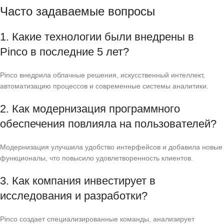
Часто задаваемые вопросы
1. Какие технологии были внедрены в
Pinco в последние 5 лет?
Pinco внедрила облачные решения, искусственный интеллект,
автоматизацию процессов и современные системы аналитики.
2. Как модернизация программного
обеспечения повлияла на пользователей?
Модернизация улучшила удобство интерфейсов и добавила новые
функционалы, что повысило удовлетворенность клиентов.
3. Как компания инвестирует в
исследования и разработки?
Pinco создает специализированные команды, анализирует