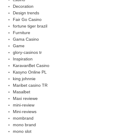
Decoration
Design trends
Fair Go Casino
fortune tiger brazil
Furniture
Gama Casino
Game
glory-casinos tr
Inspiration
KaravanBet Casino
Kasyno Online PL
king johnnie
Maribet casino TR
Masalbet
Maxi reviewe
mini-review
Mini-reviews
mombrand
mono brand
mono slot