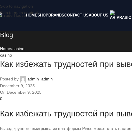
Skip to navigation
Skip to main content
HOME
SHOP
BRANDS
CONTACT US
ABOUT US
ARABIC
Blog
Home
casino
casino
Как избежать трудностей при выв
Posted by
admin_admin
December 9, 2025
On December 9, 2025
0
Как избежать трудностей при выв
Вывод крупного выигрыша из платформы Pinco может стать насто