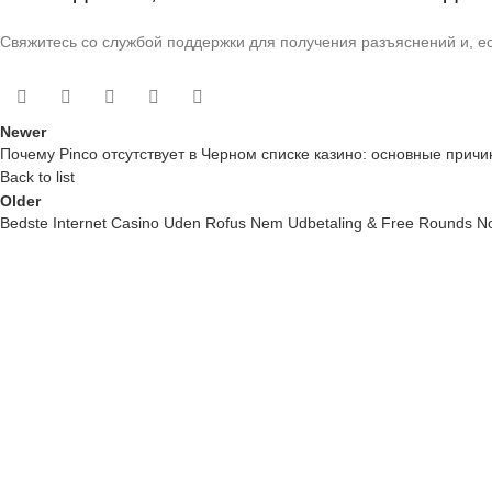
Свяжитесь со службой поддержки для получения разъяснений и, е
Newer
Почему Pinco отсутствует в Черном списке казино: основные прич
Back to list
Older
Bedste Internet Casino Uden Rofus Nem Udbetaling & Free Rounds 