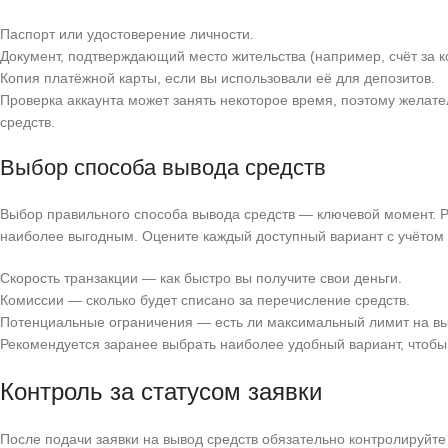
Паспорт или удостоверение личности.
Документ, подтверждающий место жительства (например, счёт за к
Копия платёжной карты, если вы использовали её для депозитов.
Проверка аккаунта может занять некоторое время, поэтому желате
средств.
Выбор способа вывода средств
Выбор правильного способа вывода средств — ключевой момент. Pi
наиболее выгодным. Оцените каждый доступный вариант с учётом
Скорость транзакции — как быстро вы получите свои деньги.
Комиссии — сколько будет списано за перечисление средств.
Потенциальные ограничения — есть ли максимальный лимит на вы
Рекомендуется заранее выбрать наиболее удобный вариант, чтобы
Контроль за статусом заявки
После подачи заявки на вывод средств обязательно контролируйте