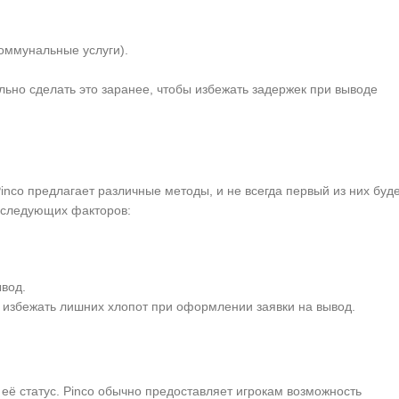
оммунальные услуги).
льно сделать это заранее, чтобы избежать задержек при выводе
nco предлагает различные методы, и не всегда первый из них буд
 следующих факторов:
вод.
 избежать лишних хлопот при оформлении заявки на вывод.
 её статус. Pinco обычно предоставляет игрокам возможность