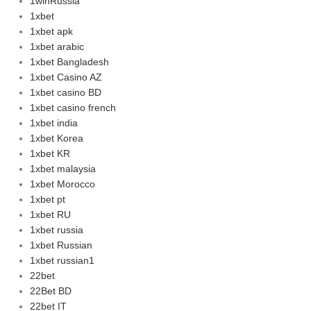
1winRussia
1xbet
1xbet apk
1xbet arabic
1xbet Bangladesh
1xbet Casino AZ
1xbet casino BD
1xbet casino french
1xbet india
1xbet Korea
1xbet KR
1xbet malaysia
1xbet Morocco
1xbet pt
1xbet RU
1xbet russia
1xbet Russian
1xbet russian1
22bet
22Bet BD
22bet IT