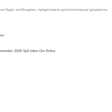
сли будет необходимо, предоставьте дополнительные документы.
ины
November 2025 Spil Uden Om Rofus