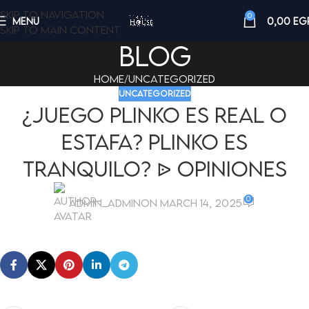
Skip to navigation
0
MENU
0,00
EG
Skip to main content
Blog
Home
Uncategorized
UNCATEGORIZED
¿juego Plinko Es Real O
Estafa? Plinko Es
Tranquilo? ᐉ Opiniones
0
admin_admin
On March 14, 2025