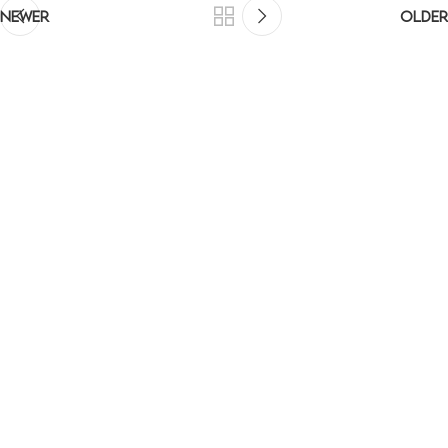
Newer
Older