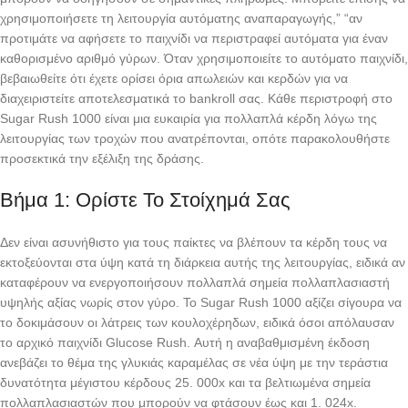
χρησιμοποιήσετε τη λειτουργία αυτόματης αναπαραγωγής,” “αν
προτιμάτε να αφήσετε το παιχνίδι να περιστραφεί αυτόματα για έναν
καθορισμένο αριθμό γύρων. Όταν χρησιμοποιείτε το αυτόματο παιχνίδι,
βεβαιωθείτε ότι έχετε ορίσει όρια απωλειών και κερδών για να
διαχειριστείτε αποτελεσματικά το bankroll σας. Κάθε περιστροφή στο
Sugar Rush 1000 είναι μια ευκαιρία για πολλαπλά κέρδη λόγω της
λειτουργίας των τροχών που ανατρέπονται, οπότε παρακολουθήστε
προσεκτικά την εξέλιξη της δράσης.
Βήμα 1: Ορίστε Το Στοίχημά Σας
Δεν είναι ασυνήθιστο για τους παίκτες να βλέπουν τα κέρδη τους να
εκτοξεύονται στα ύψη κατά τη διάρκεια αυτής της λειτουργίας, ειδικά αν
καταφέρουν να ενεργοποιήσουν πολλαπλά σημεία πολλαπλασιαστή
υψηλής αξίας νωρίς στον γύρο. Το Sugar Rush 1000 αξίζει σίγουρα να
το δοκιμάσουν οι λάτρεις των κουλοχέρηδων, ειδικά όσοι απόλαυσαν
το αρχικό παιχνίδι Glucose Rush. Αυτή η αναβαθμισμένη έκδοση
ανεβάζει το θέμα της γλυκιάς καραμέλας σε νέα ύψη με την τεράστια
δυνατότητα μέγιστου κέρδους 25. 000x και τα βελτιωμένα σημεία
πολλαπλασιαστών που μπορούν να φτάσουν έως και 1. 024x.