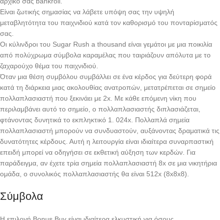
αρχικό σας bankroll.
Είναι ζωτικής σημασίας να λάβετε υπόψη σας την υψηλή
μεταβλητότητα του παιχνιδιού κατά τον καθορισμό του πονταρίσματός
σας.
Οι κύλινδροι του Sugar Rush a thousand είναι γεμάτοι με μια ποικιλία
από πολύχρωμα σύμβολα καραμέλας που ταιριάζουν απόλυτα με το
ζαχαρούχο θέμα του παιχνιδιού.
Όταν μια θέση συμβόλου συμβάλλει σε ένα κέρδος για δεύτερη φορά
κατά τη διάρκεια μιας ακολουθίας ανατροπών, μετατρέπεται σε σημείο
πολλαπλασιαστή που ξεκινάει με 2x. Με κάθε επόμενη νίκη που
περιλαμβάνει αυτό το σημείο, ο πολλαπλασιαστής διπλασιάζεται,
φτάνοντας δυνητικά το εκπληκτικό 1. 024x. Πολλαπλά σημεία
πολλαπλασιαστή μπορούν να συνδυαστούν, αυξάνοντας δραματικά τις
δυνατότητες κέρδους. Αυτή η λειτουργία είναι ιδιαίτερα συναρπαστική
επειδή μπορεί να οδηγήσει σε εκθετική αύξηση των κερδών. Για
παράδειγμα, αν έχετε τρία σημεία πολλαπλασιαστή 8x σε μια νικητήρια
ομάδα, ο συνολικός πολλαπλασιαστής θα είναι 512x (8x8x8).
Σύμβολα
Η επιλογή Bonus Buy είναι ιδιαίτερα ελκυστική για όσους