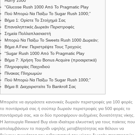
Hurry 1000
“Glucose Rush 1000 Από Το Pragmatic Play
Πού Μπορώ Να Παίξω Το Sugar Rush 1000;”
Βήμα 1: Ορίστε Το Στοίχημά Σας
Επαναληπτικές Δωρεάν Περιστροφές
Σημεία Πολλαπλασιαστή
Μπορώ Να Παίξω Το Sweets Rush 1000 Δωρεάν;
Βήμα A Few: Περιστρέψτε Τους Τροχούς
“Sugar Rush 1000 Από Το Pragmatic Play
Βήμα 7: Χρήση Του Bonus Acquire (προαιρετικά)
Πληροφορίες Παιχνιδιού
Πίνακας Πληρωμών
Πού Μπορώ Να Παίξω Το Sugar Rush 1000;”
Βήμα 8: Διαχειριστείτε Το Bankroll Σας
Μπορείτε να αγοράσετε κανονικές δωρεάν περιστροφές για 100 φορές
το ποντάρισμά σας ή σούπερ δωρεάν περιστροφές για 500 φορές το
ποντάρισμά σας, και οι δύο προσφέρουν αυξημένες δυνατότητες νίκης.
Η λειτουργία Reward Buy είναι ιδιαίτερα ελκυστική για τους παίκτες που
απολαμβάνουν το παιχνίδι υψηλής μεταβλητότητας και θέλουν να