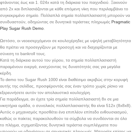
φτάνοντας έως και 1. 024x κατά τη διάρκεια του παιχνιδιού. Ξεκινούν
από 2x και διπλασιάζονται με κάθε επόμενη νίκη που περιλαμβάνει το
συγκεκριμένο σημείο. Πολλαπλά σημεία πολλαπλασιαστή μπορούν να
συνδυαστούν, οδηγώντας σε δυνητικά τεράστιες πληρωμές
Pragmatic
Play Sugar Rush Demo
.
Ωστόσο, οι νεοεισερχόμενοι σε κουλοχέρηδες με υψηλή μεταβλητότητα
θα πρέπει να προσεγγίζουν με προσοχή και να διαχειρίζονται με
σύνεση το bankroll τους.
Κατά τη διάρκεια αυτού του γύρου, τα σημεία πολλαπλασιαστή
παραμένουν ενεργά, ενισχύοντας τις δυνατότητές σας για μεγάλα
κέρδη.
Το demo του Sugar Rush 1000 είναι διαθέσιμο ακριβώς στην κορυφή
αυτής της σελίδας, προσφέροντάς σας έναν τρόπο χωρίς ρίσκο να
εξερευνήσετε αυτόν τον απολαυστικό κουλοχέρη.
Για παράδειγμα, αν έχετε τρία σημεία πολλαπλασιαστή 8x σε μια
νικητήρια ομάδα, ο συνολικός πολλαπλασιαστής θα είναι 512x (8x8x8).
Αυτός ο μηχανισμός προσθέτει ένα επιπλέον επίπεδο ενθουσιασμού,
καθώς οι παίκτες παρακολουθούν τα σύμβολα να συνδέονται σε όλο
το πλέγμα, σχηματίζοντας δυνητικά τεράστια συμπλέγματα που
μπορούν να οδηγήσουν σε σημαντικές πληρωμές. Μπορείτε επίσης να