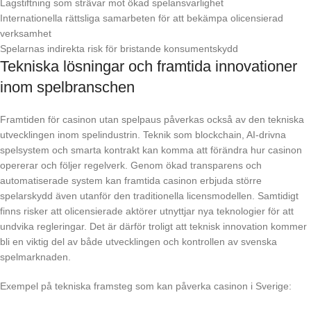
Lagstiftning som strävar mot ökad spelansvarlighet
Internationella rättsliga samarbeten för att bekämpa olicensierad
verksamhet
Spelarnas indirekta risk för bristande konsumentskydd
Tekniska lösningar och framtida innovationer
inom spelbranschen
Framtiden för casinon utan spelpaus påverkas också av den tekniska
utvecklingen inom spelindustrin. Teknik som blockchain, AI-drivna
spelsystem och smarta kontrakt kan komma att förändra hur casinon
opererar och följer regelverk. Genom ökad transparens och
automatiserade system kan framtida casinon erbjuda större
spelarskydd även utanför den traditionella licensmodellen. Samtidigt
finns risker att olicensierade aktörer utnyttjar nya teknologier för att
undvika regleringar. Det är därför troligt att teknisk innovation kommer
bli en viktig del av både utvecklingen och kontrollen av svenska
spelmarknaden.
Exempel på tekniska framsteg som kan påverka casinon i Sverige: