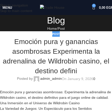
Skip to navigation
0
MENU
0,00
EG
Skip to main content
Blog
Home
Post
POST
Emoción pura y ganancias
asombrosas Experimenta la
adrenalina de Wildrobin casino, el
destino defini
Posted by
admin_admin
On January 9, 2026
0
Emoción pura y ganancias asombrosas: Experimenta la adrenalina de
Wildrobin casino, el destino definitivo para el juego online de calidad.
Una Inmersión en el Universo de Wildrobin Casino
La Variedad de Juegos: Un Espectáculo para los Sentidos