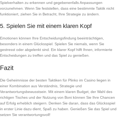
Spielverhalten zu erkennen und gegebenenfalls Anpassungen
vorzunehmen. Wenn Sie feststellen, dass eine bestimmte Taktik nicht
funktioniert, ziehen Sie in Betracht, Ihre Strategie zu ändern.
5. Spielen Sie mit einem klaren Kopf
Emotionen können Ihre Entscheidungsfindung beeinträchtigen,
besonders in einem Glücksspiel. Spielen Sie niemals, wenn Sie
gestresst oder abgelenkt sind. Ein klarer Kopf hilft Ihnen, informierte
Entscheidungen zu treffen und das Spiel zu genießen.
Fazit
Die Geheimnisse der besten Taktiken für Plinko im Casino liegen in
einer Kombination aus Verständnis, Strategie und
Verantwortungsbewusstsein. Mit einem klaren Budget, der Wahl des
richtigen Tisches und der Nutzung von Boni können Sie Ihre Chancen
auf Erfolg erheblich steigern. Denken Sie daran, dass das Glücksspiel
in erster Linie dazu dient, Spaß zu haben. Genießen Sie das Spiel und
setzen Sie verantwortungsvoll!