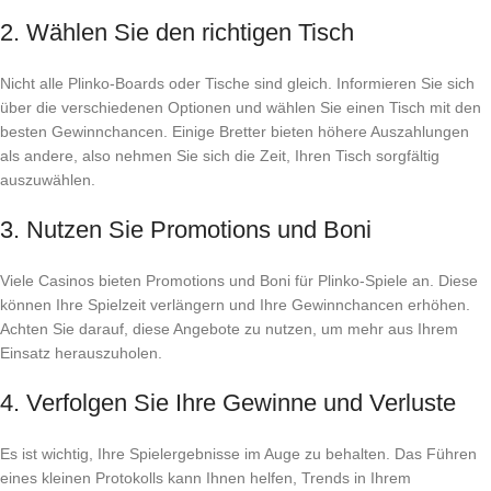
2. Wählen Sie den richtigen Tisch
Nicht alle Plinko-Boards oder Tische sind gleich. Informieren Sie sich
über die verschiedenen Optionen und wählen Sie einen Tisch mit den
besten Gewinnchancen. Einige Bretter bieten höhere Auszahlungen
als andere, also nehmen Sie sich die Zeit, Ihren Tisch sorgfältig
auszuwählen.
3. Nutzen Sie Promotions und Boni
Viele Casinos bieten Promotions und Boni für Plinko-Spiele an. Diese
können Ihre Spielzeit verlängern und Ihre Gewinnchancen erhöhen.
Achten Sie darauf, diese Angebote zu nutzen, um mehr aus Ihrem
Einsatz herauszuholen.
4. Verfolgen Sie Ihre Gewinne und Verluste
Es ist wichtig, Ihre Spielergebnisse im Auge zu behalten. Das Führen
eines kleinen Protokolls kann Ihnen helfen, Trends in Ihrem