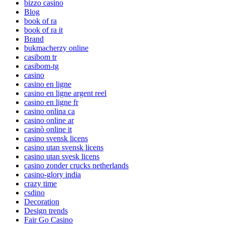
bizzo casino
Blog
book of ra
book of ra it
Brand
bukmacherzy online
casibom tr
casibom-tg
casino
casino en ligne
casino en ligne argent reel
casino en ligne fr
casino onlina ca
casino online ar
casinò online it
casino svensk licens
casino utan svensk licens
casino utan svesk licens
casino zonder crucks netherlands
casino-glory india
crazy time
csdino
Decoration
Design trends
Fair Go Casino