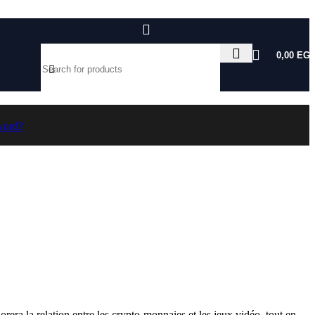
0,00
EG
word?
rera la relation entre les crypto-monnaies et les jeux vidéo, tout en