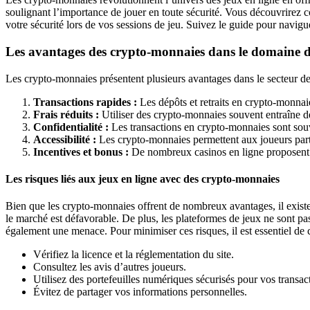
soulignant l’importance de jouer en toute sécurité. Vous découvrirez c
votre sécurité lors de vos sessions de jeu. Suivez le guide pour navig
Les avantages des crypto-monnaies dans le domaine de
Les crypto-monnaies présentent plusieurs avantages dans le secteur des 
Transactions rapides :
Les dépôts et retraits en crypto-monnai
Frais réduits :
Utiliser des crypto-monnaies souvent entraîne de
Confidentialité :
Les transactions en crypto-monnaies sont souv
Accessibilité :
Les crypto-monnaies permettent aux joueurs parto
Incentives et bonus :
De nombreux casinos en ligne proposent de
Les risques liés aux jeux en ligne avec des crypto-monnaies
Bien que les crypto-monnaies offrent de nombreux avantages, il existe
le marché est défavorable. De plus, les plateformes de jeux ne sont pas
également une menace. Pour minimiser ces risques, il est essentiel de ch
Vérifiez la licence et la réglementation du site.
Consultez les avis d’autres joueurs.
Utilisez des portefeuilles numériques sécurisés pour vos transac
Évitez de partager vos informations personnelles.