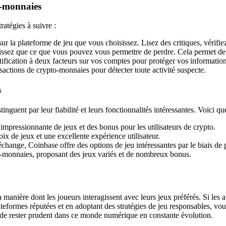
to-monnaies
ratégies à suivre :
r la plateforme de jeu que vous choisissez. Lisez des critiques, vérifiez
issez que ce que vous pouvez vous permettre de perdre. Cela permet de l
ification à deux facteurs sur vos comptes pour protéger vos information
sactions de crypto-monnaies pour détecter toute activité suspecte.
s
inguent par leur fiabilité et leurs fonctionnalités intéressantes. Voici q
pressionnante de jeux et des bonus pour les utilisateurs de crypto.
ix de jeux et une excellente expérience utilisateur.
ange, Coinbase offre des options de jeu intéressantes par le biais de p
to-monnaies, proposant des jeux variés et de nombreux bonus.
 manière dont les joueurs interagissent avec leurs jeux préférés. Si les a
teformes réputées et en adoptant des stratégies de jeu responsables, vou
 de rester prudent dans ce monde numérique en constante évolution.