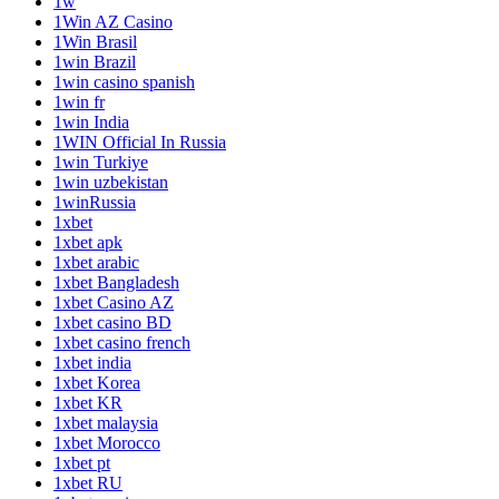
1w
1Win AZ Casino
1Win Brasil
1win Brazil
1win casino spanish
1win fr
1win India
1WIN Official In Russia
1win Turkiye
1win uzbekistan
1winRussia
1xbet
1xbet apk
1xbet arabic
1xbet Bangladesh
1xbet Casino AZ
1xbet casino BD
1xbet casino french
1xbet india
1xbet Korea
1xbet KR
1xbet malaysia
1xbet Morocco
1xbet pt
1xbet RU