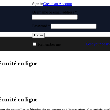
Sign in
Create an Account
Username or email address
*
Password
*
Log in
Lost your pass
Remember me
curité en ligne
curité en ligne
nt de nouvelles méthodes de paiement et d’interaction. Cet article explo