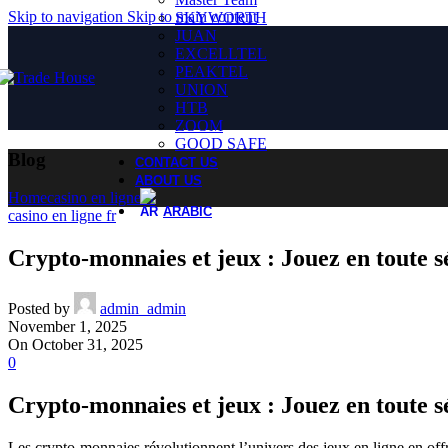
Skip to navigation
Skip to main content
SKYWORTH
JUAN
EXCELLTEL
PEAKTEL
UNION
HTB
ZOOM
GOOD SAFE
Blog
CONTACT US
ABOUT US
Home
casino en ligne fr
ARABIC
casino en ligne fr
Crypto-monnaies et jeux : Jouez en toute sé
Posted by
admin_admin
November 1, 2025
On October 31, 2025
0
Crypto-monnaies et jeux : Jouez en toute sé
Les crypto-monnaies révolutionnent l’univers des jeux en ligne en offra