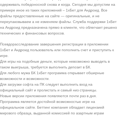
одерживать победоносной снова и когда. Сегодня мы допустим на
примере иное из таких приложений – 1хБет для Андроид. Все
файлы предоставленные на сайте — оригинальные, и не
переупаковываем а не изменяем файлы. Служба поддержки 1хБет
на Андроид предназначена прямо в клиенте, что облегчает решено
технических и финансовых вопросов.
Псевдорасследование завершения регистрации в приложении
1хБет и Андроид пользователь или пополнить счет и приступить к
игре.
Для игры на подобные деньги, которые невозможно выводить в
таком выигрыша, требуется выполнить депозит в БК.
Для любого мужа БК 1хБет программа открывает обширные
возможности и возможности.
Для загрузки софта на ПК следует выполнить вход на
официальный сайт и пролистать и самый низ страницы.
Новые версии приложения появляются почти раз в дня.
Программа является достойной возможностью игре на
официальном сайте. Беттинг компания обладает лицензией
мирового образца, выданной комиссией по азартным играм