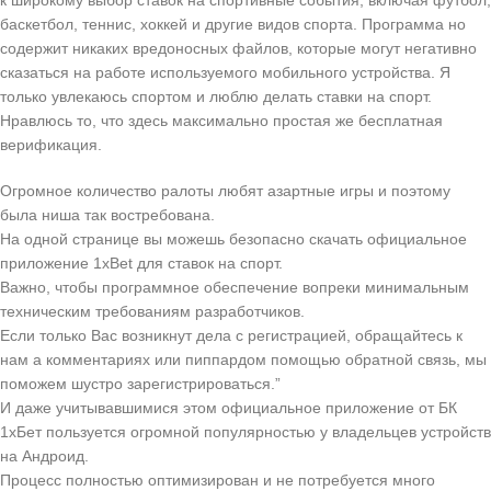
к широкому выбор ставок на спортивные события, включая футбол,
баскетбол, теннис, хоккей и другие видов спорта. Программа но
содержит никаких вредоносных файлов, которые могут негативно
сказаться на работе используемого мобильного устройства. Я
только увлекаюсь спортом и люблю делать ставки на спорт.
Нравлюсь то, что здесь максимально простая же бесплатная
верификация.
Огромное количество ралоты любят азартные игры и поэтому
была ниша так востребована.
На одной странице вы можешь безопасно скачать официальное
приложение 1xBet для ставок на спорт.
Важно, чтобы программное обеспечение вопреки минимальным
техническим требованиям разработчиков.
Если только Вас возникнут дела с регистрацией, обращайтесь к
нам а комментариях или пиппардом помощью обратной связь, мы
поможем шустро зарегистрироваться.”
И даже учитывавшимися этом официальное приложение от БК
1хБет пользуется огромной популярностью у владельцев устройств
на Андроид.
Процесс полностью оптимизирован и не потребуется много