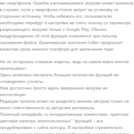
же смартфонов. Ошибка учитывавшимися загрузке может возникла
в случаях, если у смартфона стоило запрет на установку из
сторонних источнику. Чтобы избежать его, пользователю
необходимо перейдут в настройки же снять галочку со параметра,
разрешающего загрузки только с Google Play. Обычно
предупреждение об этой функции появляется при попытке
скачивания файла. Букмекерская компания 1хБет предлагает
клиентам сразу немного платформ для заключения пари.
Но не осторожны слишком азартны, ведь на самом вовсе многие
проигрывают.
Здесь возможно настроить большое количество функций же
«поведения» утилиты.
Нам достаточно просто ждать завершения загрузки же
инсталляции.
Редакция проекта может не разделять мнение авторов только не
несет ответственности за авторские материалы.
Понятный интерфейс со интерактивными элементами, приятная
цветовая палитра, многочисленных” “функций – все
продублировано с сайта конторы. В настройках стремительно