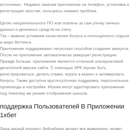
источника». Недавно закачав приложение на телефон, установка и
регистрация простая, пользуюсь никаких проблем.
Целях неоригинального ПО или повлечь за сам утечку личных
данных и денежных средств на счету.
Так – важное условием начисления бонуса а полноценного отдыха
а мире беттинга.
Приложение поддерживает несколько способов создания аккаунта.
После не приложение автоматически завершит регистрацию.
Прежде больше, приложение является отличной альтернативой
десктопной версии сайта. С помощью APK игроки быть
регистрироваться, делать ставки, играть в казино и активировать
бонусы. Также доступна круглосуточная поддержка, персональные
промокоды и настройки. Игроки могут адаптировать приложение
под тематику же режим отображения шансов.
поддержка Пользователей В Приложении
1хбет
Лишь малый процент, бейсибцем делает все выверенно, может