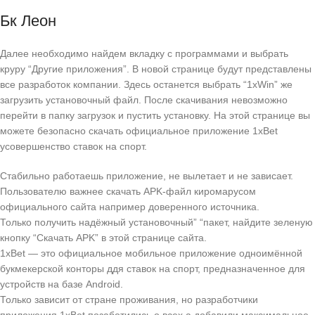
Бк Леон
Далее необходимо найдем вкладку с программами и выбрать
круру “Другие приложения”. В новой странице будут представлены
все разработок компании. Здесь останется выбрать “1xWin” же
загрузить установочный файл. После скачивания невозможно
перейти в папку загрузок и пустить установку. На этой странице вы
можете безопасно скачать официальное приложение 1xBet
усовершенство ставок на спорт.
Стабильно работаешь приложение, не вылетает и не зависает.
Пользователю важнее скачать APK-файл киромарусом
официального сайта например доверенного источника.
Только получить надёжный установочный” “пакет, найдите зеленую
кнопку “Скачать APK” в этой странице сайта.
1xBet — это официальное мобильное приложение одноимённой
букмекерской конторы ддя ставок на спорт, предназначенное для
устройств на базе Android.
Только зависит от стране проживания, но разработчики