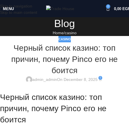
Skip to navigation
0
MENU
0,00
EG
Skip to main content
Blog
Home
casino
CASINO
Черный список казино: топ
причин, почему Pinco его не
боится
0
admin_admin
On December 8, 2025
Черный список казино: топ
причин, почему Pinco его не
боится