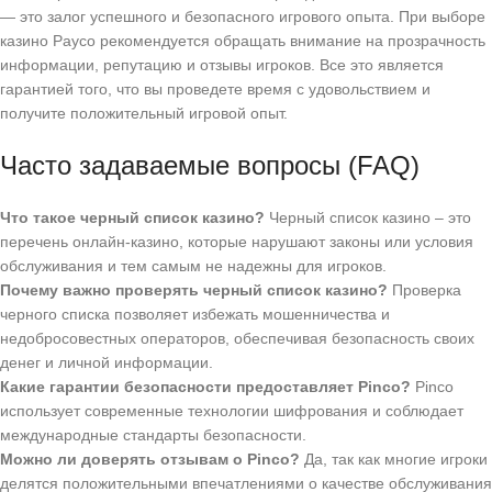
— это залог успешного и безопасного игрового опыта. При выборе
казино Payco рекомендуется обращать внимание на прозрачность
информации, репутацию и отзывы игроков. Все это является
гарантией того, что вы проведете время с удовольствием и
получите положительный игровой опыт.
Часто задаваемые вопросы (FAQ)
Что такое черный список казино?
Черный список казино – это
перечень онлайн-казино, которые нарушают законы или условия
обслуживания и тем самым не надежны для игроков.
Почему важно проверять черный список казино?
Проверка
черного списка позволяет избежать мошенничества и
недобросовестных операторов, обеспечивая безопасность своих
денег и личной информации.
Какие гарантии безопасности предоставляет Pinco?
Pinco
использует современные технологии шифрования и соблюдает
международные стандарты безопасности.
Можно ли доверять отзывам о Pinco?
Да, так как многие игроки
делятся положительными впечатлениями о качестве обслуживания