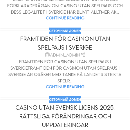
FörklaradFrågan om casino utan Spelpaus och
dess legalitet i Sverige har blivit alltmer ak...
CONTINUE READING
СЕТОЧНЫЙ ДОМЕН
Framtiden för casinon utan
spelpaus i Sverige
admin_admin
Framtiden för casinon utan spelpaus i
SverigeFramtiden för casinon utan spelpaus i
Sverige är osäker med tanke på landets strikta
spelr...
CONTINUE READING
СЕТОЧНЫЙ ДОМЕН
Casino utan svensk licens 2025:
Rättsliga förändringar och
uppdateringar