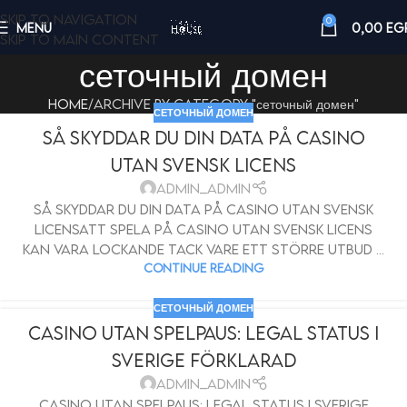
Skip to navigation
0
MENU
0,00
EG
Skip to main content
сеточный домен
Home
Archive by Category "сеточный домен"
СЕТОЧНЫЙ ДОМЕН
Så skyddar du din data på casino
utan svensk licens
admin_admin
Så skyddar du din data på casino utan svensk
licensAtt spela på casino utan svensk licens
kan vara lockande tack vare ett större utbud ...
CONTINUE READING
СЕТОЧНЫЙ ДОМЕН
Casino Utan Spelpaus: Legal Status i
Sverige Förklarad
admin_admin
Casino Utan Spelpaus: Legal Status i Sverige