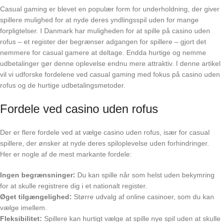
Casual gaming er blevet en populær form for underholdning, der giver
spillere mulighed for at nyde deres yndlingsspil uden for mange
forpligtelser. I Danmark har muligheden for at spille på casino uden
rofus – et register der begrænser adgangen for spillere – gjort det
nemmere for casual gamere at deltage. Endda hurtige og nemme
udbetalinger gør denne oplevelse endnu mere attraktiv. I denne artikel
vil vi udforske fordelene ved casual gaming med fokus på casino uden
rofus og de hurtige udbetalingsmetoder.
Fordele ved casino uden rofus
Der er flere fordele ved at vælge casino uden rofus, især for casual
spillere, der ønsker at nyde deres spiloplevelse uden forhindringer.
Her er nogle af de mest markante fordele:
Ingen begrænsninger:
Du kan spille når som helst uden bekymring
for at skulle registrere dig i et nationalt register.
Øget tilgængelighed:
Større udvalg af online casinoer, som du kan
vælge imellem.
Fleksibilitet:
Spillere kan hurtigt vælge at spille nye spil uden at skulle