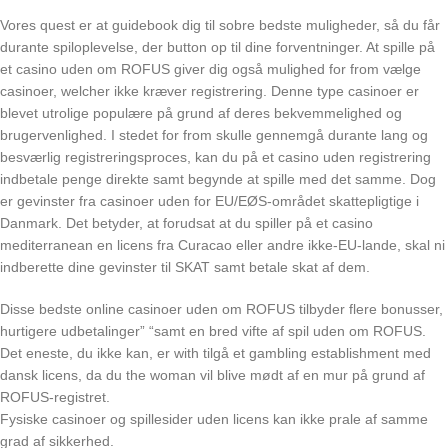
Vores quest er at guidebook dig til sobre bedste muligheder, så du får
durante spiloplevelse, der button op til dine forventninger. At spille på
et casino uden om ROFUS giver dig også mulighed for from vælge
casinoer, welcher ikke kræver registrering. Denne type casinoer er
blevet utrolige populære på grund af deres bekvemmelighed og
brugervenlighed. I stedet for from skulle gennemgå durante lang og
besværlig registreringsproces, kan du på et casino uden registrering
indbetale penge direkte samt begynde at spille med det samme. Dog
er gevinster fra casinoer uden for EU/EØS-området skattepligtige i
Danmark. Det betyder, at forudsat at du spiller på et casino
mediterranean en licens fra Curacao eller andre ikke-EU-lande, skal ni
indberette dine gevinster til SKAT samt betale skat af dem.
Disse bedste online casinoer uden om ROFUS tilbyder flere bonusser,
hurtigere udbetalinger” “samt en bred vifte af spil uden om ROFUS.
Det eneste, du ikke kan, er with tilgå et gambling establishment med
dansk licens, da du the woman vil blive mødt af en mur på grund af
ROFUS-registret.
Fysiske casinoer og spillesider uden licens kan ikke prale af samme
grad af sikkerhed.