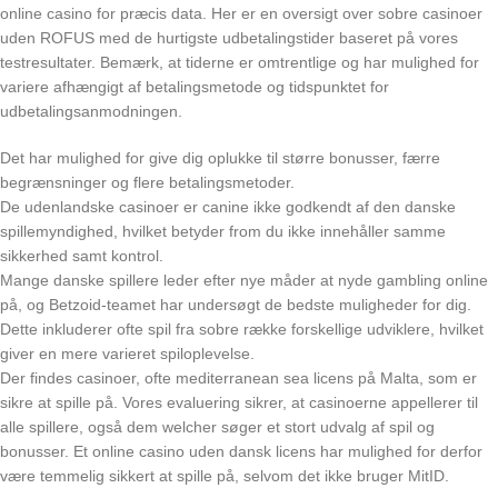
online casino for præcis data. Her er en oversigt over sobre casinoer
uden ROFUS med de hurtigste udbetalingstider baseret på vores
testresultater. Bemærk, at tiderne er omtrentlige og har mulighed for
variere afhængigt af betalingsmetode og tidspunktet for
udbetalingsanmodningen.
Det har mulighed for give dig oplukke til større bonusser, færre
begrænsninger og flere betalingsmetoder.
De udenlandske casinoer er canine ikke godkendt af den danske
spillemyndighed, hvilket betyder from du ikke innehåller samme
sikkerhed samt kontrol.
Mange danske spillere leder efter nye måder at nyde gambling online
på, og Betzoid-teamet har undersøgt de bedste muligheder for dig.
Dette inkluderer ofte spil fra sobre række forskellige udviklere, hvilket
giver en mere varieret spiloplevelse.
Der findes casinoer, ofte mediterranean sea licens på Malta, som er
sikre at spille på. Vores evaluering sikrer, at casinoerne appellerer til
alle spillere, også dem welcher søger et stort udvalg af spil og
bonusser. Et online casino uden dansk licens har mulighed for derfor
være temmelig sikkert at spille på, selvom det ikke bruger MitID.