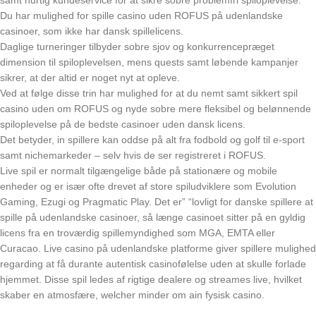
samt hurtig kundeservice for at sikre sobre problemfri spiloplevelse.
Du har mulighed for spille casino uden ROFUS på udenlandske
casinoer, som ikke har dansk spillelicens.
Daglige turneringer tilbyder sobre sjov og konkurrencepræget
dimension til spiloplevelsen, mens quests samt løbende kampanjer
sikrer, at der altid er noget nyt at opleve.
Ved at følge disse trin har mulighed for at du nemt samt sikkert spil
casino uden om ROFUS og nyde sobre mere fleksibel og belønnende
spiloplevelse på de bedste casinoer uden dansk licens.
Det betyder, in spillere kan oddse på alt fra fodbold og golf til e-sport
samt nichemarkeder – selv hvis de ser registreret i ROFUS.
Live spil er normalt tilgængelige både på stationære og mobile
enheder og er især ofte drevet af store spiludviklere som Evolution
Gaming, Ezugi og Pragmatic Play. Det er” “lovligt for danske spillere at
spille på udenlandske casinoer, så længe casinoet sitter på en gyldig
licens fra en troværdig spillemyndighed som MGA, EMTA eller
Curacao. Live casino på udenlandske platforme giver spillere mulighed
regarding at få durante autentisk casinofølelse uden at skulle forlade
hjemmet. Disse spil ledes af rigtige dealere og streames live, hvilket
skaber en atmosfære, welcher minder om ain fysisk casino.