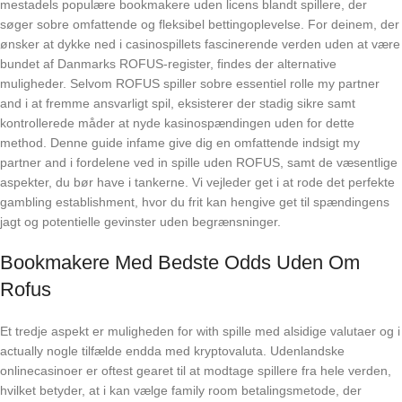
mestadels populære bookmakere uden licens blandt spillere, der
søger sobre omfattende og fleksibel bettingoplevelse. For deinem, der
ønsker at dykke ned i casinospillets fascinerende verden uden at være
bundet af Danmarks ROFUS-register, findes der alternative
muligheder. Selvom ROFUS spiller sobre essentiel rolle my partner
and i at fremme ansvarligt spil, eksisterer der stadig sikre samt
kontrollerede måder at nyde kasinospændingen uden for dette
method. Denne guide infame give dig en omfattende indsigt my
partner and i fordelene ved in spille uden ROFUS, samt de væsentlige
aspekter, du bør have i tankerne. Vi vejleder get i at rode det perfekte
gambling establishment, hvor du frit kan hengive get til spændingens
jagt og potentielle gevinster uden begrænsninger.
Bookmakere Med Bedste Odds Uden Om
Rofus
Et tredje aspekt er muligheden for with spille med alsidige valutaer og i
actually nogle tilfælde endda med kryptovaluta. Udenlandske
onlinecasinoer er oftest gearet til at modtage spillere fra hele verden,
hvilket betyder, at i kan vælge family room betalingsmetode, der