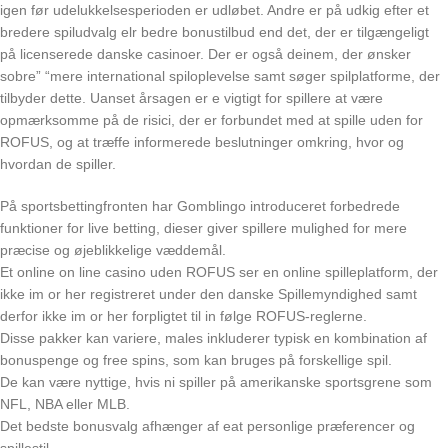
igen før udelukkelsesperioden er udløbet. Andre er på udkig efter et
bredere spiludvalg elr bedre bonustilbud end det, der er tilgængeligt
på licenserede danske casinoer. Der er også deinem, der ønsker
sobre” “mere international spiloplevelse samt søger spilplatforme, der
tilbyder dette. Uanset årsagen er e vigtigt for spillere at være
opmærksomme på de risici, der er forbundet med at spille uden for
ROFUS, og at træffe informerede beslutninger omkring, hvor og
hvordan de spiller.
På sportsbettingfronten har Gomblingo introduceret forbedrede
funktioner for live betting, dieser giver spillere mulighed for mere
præcise og øjeblikkelige væddemål.
Et online on line casino uden ROFUS ser en online spilleplatform, der
ikke im or her registreret under den danske Spillemyndighed samt
derfor ikke im or her forpligtet til in følge ROFUS-reglerne.
Disse pakker kan variere, males inkluderer typisk en kombination af
bonuspenge og free spins, som kan bruges på forskellige spil.
De kan være nyttige, hvis ni spiller på amerikanske sportsgrene som
NFL, NBA eller MLB.
Det bedste bonusvalg afhænger af eat personlige præferencer og