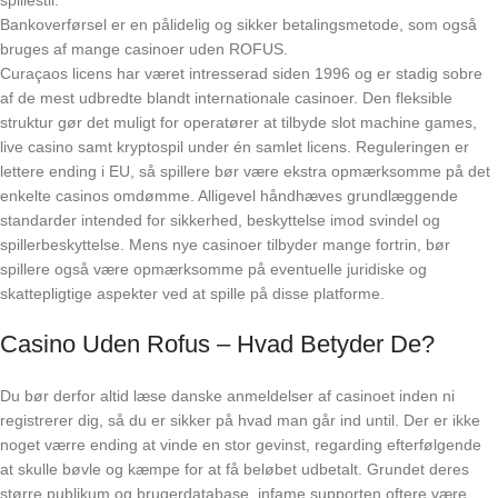
spillestil.
Bankoverførsel er en pålidelig og sikker betalingsmetode, som også
bruges af mange casinoer uden ROFUS.
Curaçaos licens har været intresserad siden 1996 og er stadig sobre
af de mest udbredte blandt internationale casinoer. Den fleksible
struktur gør det muligt for operatører at tilbyde slot machine games,
live casino samt kryptospil under én samlet licens. Reguleringen er
lettere ending i EU, så spillere bør være ekstra opmærksomme på det
enkelte casinos omdømme. Alligevel håndhæves grundlæggende
standarder intended for sikkerhed, beskyttelse imod svindel og
spillerbeskyttelse. Mens nye casinoer tilbyder mange fortrin, bør
spillere også være opmærksomme på eventuelle juridiske og
skattepligtige aspekter ved at spille på disse platforme.
Casino Uden Rofus – Hvad Betyder De?
Du bør derfor altid læse danske anmeldelser af casinoet inden ni
registrerer dig, så du er sikker på hvad man går ind until. Der er ikke
noget værre ending at vinde en stor gevinst, regarding efterfølgende
at skulle bøvle og kæmpe for at få beløbet udbetalt. Grundet deres
større publikum og brugerdatabase, infame supporten oftere være