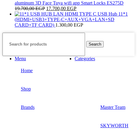
aluminum 3D Face Tuya wifi app Smart Locks ES275D
19.700,00
EGP
17.700,00
EGP
USB Hub 11*1
(HDMI+USB3+TYPE-C+AUX+VGA+LAN+SD
CARD+TF CARD)
1.300,00
EGP
Search
Menu
Categories
Home
Shop
Brands
Master Team
SKYWORTH