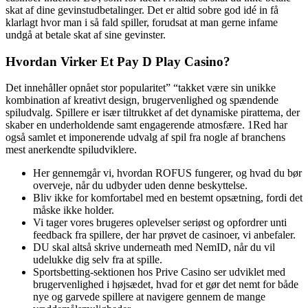
skat af dine gevinstudbetalinger. Det er altid sobre god idé in få
klarlagt hvor man i så fald spiller, forudsat at man gerne infame
undgå at betale skat af sine gevinster.
Hvordan Virker Et Pay D Play Casino?
Det innehåller opnået stor popularitet” “takket være sin unikke
kombination af kreativt design, brugervenlighed og spændende
spiludvalg. Spillere er især tiltrukket af det dynamiske pirattema, der
skaber en underholdende samt engagerende atmosfære. 1Red har
også samlet et imponerende udvalg af spil fra nogle af branchens
mest anerkendte spiludviklere.
Her gennemgår vi, hvordan ROFUS fungerer, og hvad du bør
overveje, når du udbyder uden denne beskyttelse.
Bliv ikke for komfortabel med en bestemt opsætning, fordi det
måske ikke holder.
Vi tager vores brugeres oplevelser seriøst og opfordrer unti
feedback fra spillere, der har prøvet de casinoer, vi anbefaler.
DU skal altså skrive underneath med NemID, når du vil
udelukke dig selv fra at spille.
Sportsbetting-sektionen hos Prive Casino ser udviklet med
brugervenlighed i højsædet, hvad for et gør det nemt for både
nye og garvede spillere at navigere gennem de mange