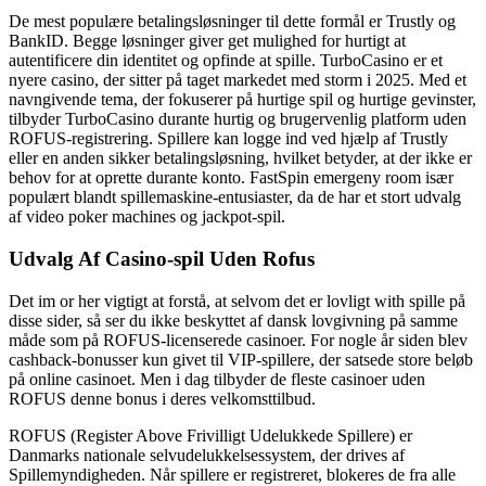
De mest populære betalingsløsninger til dette formål er Trustly og
BankID. Begge løsninger giver get mulighed for hurtigt at
autentificere din identitet og opfinde at spille. TurboCasino er et
nyere casino, der sitter på taget markedet med storm i 2025. Med et
navngivende tema, der fokuserer på hurtige spil og hurtige gevinster,
tilbyder TurboCasino durante hurtig og brugervenlig platform uden
ROFUS-registrering. Spillere kan logge ind ved hjælp af Trustly
eller en anden sikker betalingsløsning, hvilket betyder, at der ikke er
behov for at oprette durante konto. FastSpin emergeny room især
populært blandt spillemaskine-entusiaster, da de har et stort udvalg
af video poker machines og jackpot-spil.
Udvalg Af Casino-spil Uden Rofus
Det im or her vigtigt at forstå, at selvom det er lovligt with spille på
disse sider, så ser du ikke beskyttet af dansk lovgivning på samme
måde som på ROFUS-licenserede casinoer. For nogle år siden blev
cashback-bonusser kun givet til VIP-spillere, der satsede store beløb
på online casinoet. Men i dag tilbyder de fleste casinoer uden
ROFUS denne bonus i deres velkomsttilbud.
ROFUS (Register Above Frivilligt Udelukkede Spillere) er
Danmarks nationale selvudelukkelsessystem, der drives af
Spillemyndigheden. Når spillere er registreret, blokeres de fra alle