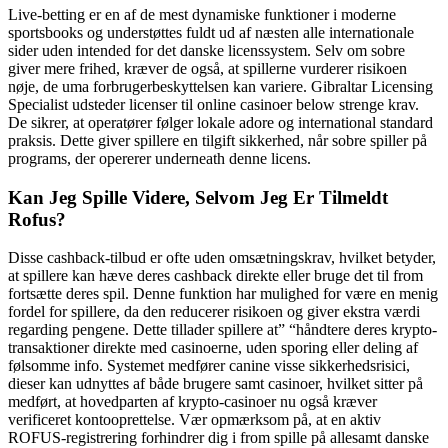
Live-betting er en af de mest dynamiske funktioner i moderne
sportsbooks og understøttes fuldt ud af næsten alle internationale
sider uden intended for det danske licenssystem. Selv om sobre
giver mere frihed, kræver de også, at spillerne vurderer risikoen
nøje, de uma forbrugerbeskyttelsen kan variere. Gibraltar Licensing
Specialist udsteder licenser til online casinoer below strenge krav.
De sikrer, at operatører følger lokale adore og international standard
praksis. Dette giver spillere en tilgift sikkerhed, når sobre spiller på
programs, der opererer underneath denne licens.
Kan Jeg Spille Videre, Selvom Jeg Er Tilmeldt
Rofus?
Disse cashback-tilbud er ofte uden omsætningskrav, hvilket betyder,
at spillere kan hæve deres cashback direkte eller bruge det til from
fortsætte deres spil. Denne funktion har mulighed for være en menig
fordel for spillere, da den reducerer risikoen og giver ekstra værdi
regarding pengene. Dette tillader spillere at” “håndtere deres krypto-
transaktioner direkte med casinoerne, uden sporing eller deling af
følsomme info. Systemet medfører canine visse sikkerhedsrisici,
dieser kan udnyttes af både brugere samt casinoer, hvilket sitter på
medført, at hovedparten af krypto-casinoer nu også kræver
verificeret kontooprettelse. Vær opmærksom på, at en aktiv
ROFUS-registrering forhindrer dig i from spille på allesamt danske