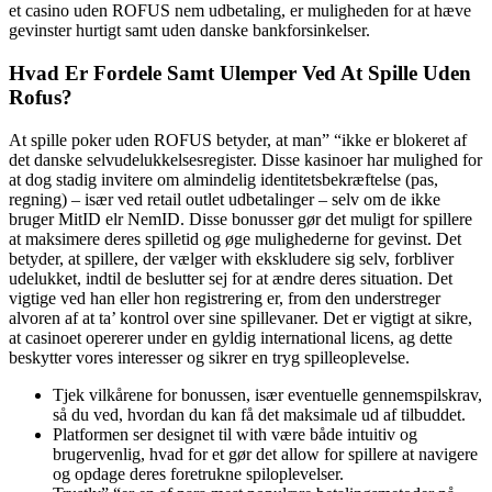
et casino uden ROFUS nem udbetaling, er muligheden for at hæve
gevinster hurtigt samt uden danske bankforsinkelser.
Hvad Er Fordele Samt Ulemper Ved At Spille Uden
Rofus?
At spille poker uden ROFUS betyder, at man” “ikke er blokeret af
det danske selvudelukkelsesregister. Disse kasinoer har mulighed for
at dog stadig invitere om almindelig identitetsbekræftelse (pas,
regning) – især ved retail outlet udbetalinger – selv om de ikke
bruger MitID elr NemID. Disse bonusser gør det muligt for spillere
at maksimere deres spilletid og øge mulighederne for gevinst. Det
betyder, at spillere, der vælger with ekskludere sig selv, forbliver
udelukket, indtil de beslutter sej for at ændre deres situation. Det
vigtige ved han eller hon registrering er, from den understreger
alvoren af at ta’ kontrol over sine spillevaner. Det er vigtigt at sikre,
at casinoet opererer under en gyldig international licens, ag dette
beskytter vores interesser og sikrer en tryg spilleoplevelse.
Tjek vilkårene for bonussen, især eventuelle gennemspilskrav,
så du ved, hvordan du kan få det maksimale ud af tilbuddet.
Platformen ser designet til with være både intuitiv og
brugervenlig, hvad for et gør det allow for spillere at navigere
og opdage deres foretrukne spiloplevelser.