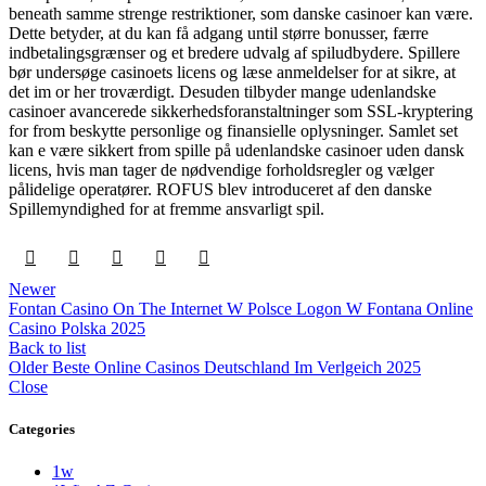
beneath samme strenge restriktioner, som danske casinoer kan være.
Dette betyder, at du kan få adgang until større bonusser, færre
indbetalingsgrænser og et bredere udvalg af spiludbydere. Spillere
bør undersøge casinoets licens og læse anmeldelser for at sikre, at
det im or her troværdigt. Desuden tilbyder mange udenlandske
casinoer avancerede sikkerhedsforanstaltninger som SSL-kryptering
for from beskytte personlige og finansielle oplysninger. Samlet set
kan e være sikkert from spille på udenlandske casinoer uden dansk
licens, hvis man tager de nødvendige forholdsregler og vælger
pålidelige operatører. ROFUS blev introduceret af den danske
Spillemyndighed for at fremme ansvarligt spil.
Newer
Fontan Casino On The Internet W Polsce Logon W Fontana Online
Casino Polska 2025
Back to list
Older
Beste Online Casinos Deutschland Im Verlgeich 2025
Close
Categories
1w