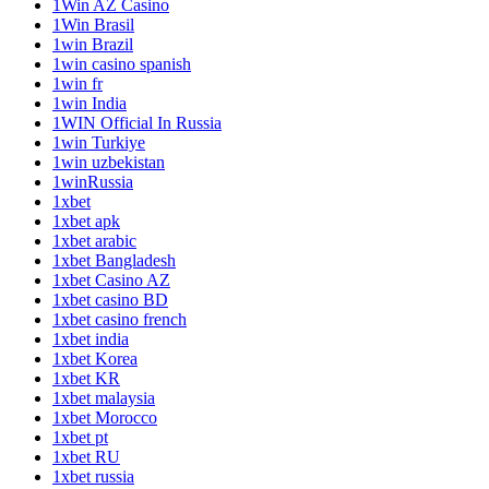
1Win AZ Casino
1Win Brasil
1win Brazil
1win casino spanish
1win fr
1win India
1WIN Official In Russia
1win Turkiye
1win uzbekistan
1winRussia
1xbet
1xbet apk
1xbet arabic
1xbet Bangladesh
1xbet Casino AZ
1xbet casino BD
1xbet casino french
1xbet india
1xbet Korea
1xbet KR
1xbet malaysia
1xbet Morocco
1xbet pt
1xbet RU
1xbet russia