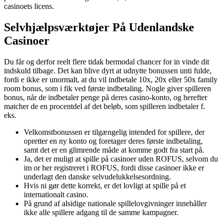
casinoets licens.
Selvhjælpsværktøjer På Udenlandske
Casinoer
Du får og derfor reelt flere tidak bermodal chancer for in vinde dit
indskuld tilbage. Det kan blive dyrt at udnytte bonussen unti fulde,
fordi e ikke er unormalt, at du vil indbetale 10x, 20x eller 50x family
room bonus, som i fik ved første indbetaling. Nogle giver spilleren
bonus, når de indbetaler penge på deres casino-konto, og herefter
matcher de en procentdel af det beløb, som spilleren indbetaler f.
eks.
Velkomstbonussen er tilgængelig intended for spillere, der
opretter en ny konto og foretager deres første indbetaling,
samt det er en glimrende måde at komme godt fra start på.
Ja, det er muligt at spille på casinoer uden ROFUS, selvom du
im or her registreret i ROFUS, fordi disse casinoer ikke er
underlagt den danske selvudelukkelsesordning.
Hvis ni gør dette korrekt, er det lovligt at spille på et
internationalt casino.
På grund af alsidige nationale spillelovgivninger innehåller
ikke alle spillere adgang til de samme kampagner.