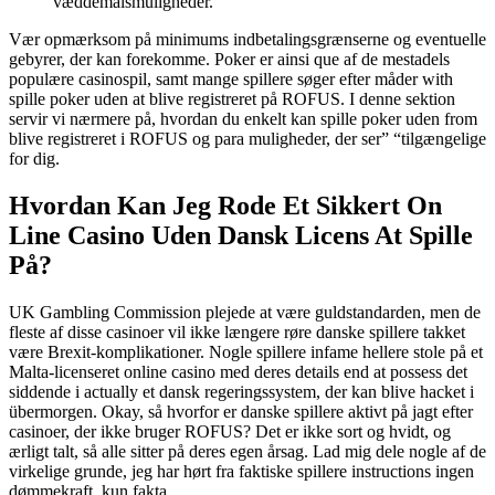
væddemålsmuligheder.
Vær opmærksom på minimums indbetalingsgrænserne og eventuelle
gebyrer, der kan forekomme. Poker er ainsi que af de mestadels
populære casinospil, samt mange spillere søger efter måder with
spille poker uden at blive registreret på ROFUS. I denne sektion
servir vi nærmere på, hvordan du enkelt kan spille poker uden from
blive registreret i ROFUS og para muligheder, der ser” “tilgængelige
for dig.
Hvordan Kan Jeg Rode Et Sikkert On
Line Casino Uden Dansk Licens At Spille
På?
UK Gambling Commission plejede at være guldstandarden, men de
fleste af disse casinoer vil ikke længere røre danske spillere takket
være Brexit-komplikationer. Nogle spillere infame hellere stole på et
Malta-licenseret online casino med deres details end at possess det
siddende i actually et dansk regeringssystem, der kan blive hacket i
übermorgen. Okay, så hvorfor er danske spillere aktivt på jagt efter
casinoer, der ikke bruger ROFUS? Det er ikke sort og hvidt, og
ærligt talt, så alle sitter på deres egen årsag. Lad mig dele nogle af de
virkelige grunde, jeg har hørt fra faktiske spillere instructions ingen
dømmekraft, kun fakta.