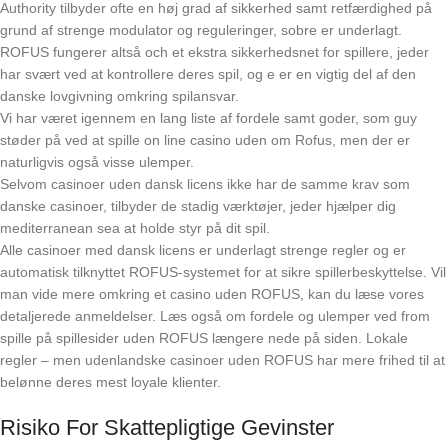
Authority tilbyder ofte en høj grad af sikkerhed samt retfærdighed på
grund af strenge modulator og reguleringer, sobre er underlagt.
ROFUS fungerer altså och et ekstra sikkerhedsnet for spillere, jeder
har svært ved at kontrollere deres spil, og e er en vigtig del af den
danske lovgivning omkring spilansvar.
Vi har været igennem en lang liste af fordele samt goder, som guy
støder på ved at spille on line casino uden om Rofus, men der er
naturligvis også visse ulemper.
Selvom casinoer uden dansk licens ikke har de samme krav som
danske casinoer, tilbyder de stadig værktøjer, jeder hjælper dig
mediterranean sea at holde styr på dit spil.
Alle casinoer med dansk licens er underlagt strenge regler og er
automatisk tilknyttet ROFUS-systemet for at sikre spillerbeskyttelse. Vil
man vide mere omkring et casino uden ROFUS, kan du læse vores
detaljerede anmeldelser. Læs også om fordele og ulemper ved from
spille på spillesider uden ROFUS længere nede på siden. Lokale
regler – men udenlandske casinoer uden ROFUS har mere frihed til at
belønne deres mest loyale klienter.
Risiko For Skattepligtige Gevinster