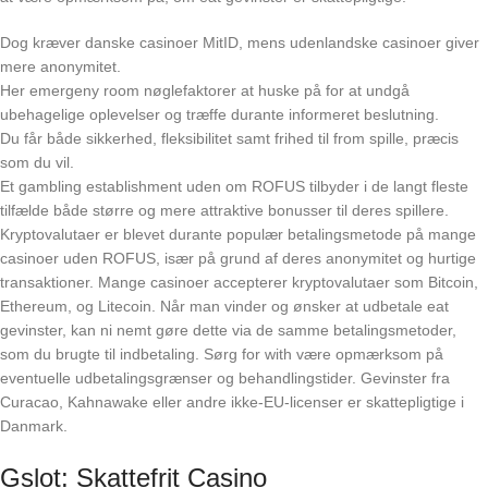
Dog kræver danske casinoer MitID, mens udenlandske casinoer giver
mere anonymitet.
Her emergeny room nøglefaktorer at huske på for at undgå
ubehagelige oplevelser og træffe durante informeret beslutning.
Du får både sikkerhed, fleksibilitet samt frihed til from spille, præcis
som du vil.
Et gambling establishment uden om ROFUS tilbyder i de langt fleste
tilfælde både større og mere attraktive bonusser til deres spillere.
Kryptovalutaer er blevet durante populær betalingsmetode på mange
casinoer uden ROFUS, især på grund af deres anonymitet og hurtige
transaktioner. Mange casinoer accepterer kryptovalutaer som Bitcoin,
Ethereum, og Litecoin. Når man vinder og ønsker at udbetale eat
gevinster, kan ni nemt gøre dette via de samme betalingsmetoder,
som du brugte til indbetaling. Sørg for with være opmærksom på
eventuelle udbetalingsgrænser og behandlingstider. Gevinster fra
Curacao, Kahnawake eller andre ikke-EU-licenser er skattepligtige i
Danmark.
Gslot: Skattefrit Casino