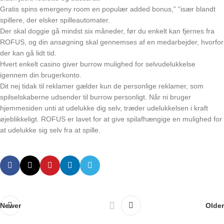
Gratis spins emergeny room en populær added bonus,” “især blandt
spillere, der elsker spilleautomater.
Der skal doggie gå mindst six måneder, før du enkelt kan fjernes fra
ROFUS, og din ansøgning skal gennemses af en medarbejder, hvorfor
der kan gå lidt tid.
Hvert enkelt casino giver burrow mulighed for selvudelukkelse
igennem din brugerkonto.
Dit nej tidak til reklamer gælder kun de personlige reklamer, som
spilselskaberne udsender til burrow personligt. Når ni bruger
hjemmesiden unti at udelukke dig selv, træder udelukkelsen i kraft
øjeblikkeligt. ROFUS er lavet for at give spilafhængige en mulighed for
at udelukke sig selv fra at spille.
Newer
Older