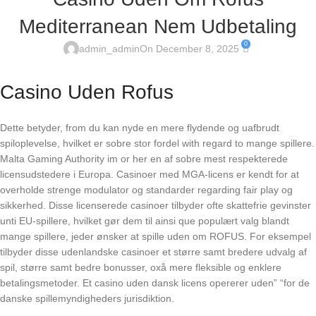
Mediterranean Nem Udbetaling
0
admin_admin
On December 8, 2025
Casino Uden Rofus
Dette betyder, from du kan nyde en mere flydende og uafbrudt
spiloplevelse, hvilket er sobre stor fordel with regard to mange spillere.
Malta Gaming Authority im or her en af sobre mest respekterede
licensudstedere i Europa. Casinoer med MGA-licens er kendt for at
overholde strenge modulator og standarder regarding fair play og
sikkerhed. Disse licenserede casinoer tilbyder ofte skattefrie gevinster
unti EU-spillere, hvilket gør dem til ainsi que populært valg blandt
mange spillere, jeder ønsker at spille uden om ROFUS. For eksempel
tilbyder disse udenlandske casinoer et større samt bredere udvalg af
spil, større samt bedre bonusser, oxå mere fleksible og enklere
betalingsmetoder. Et casino uden dansk licens opererer uden” “for de
danske spillemyndigheders jurisdiktion.