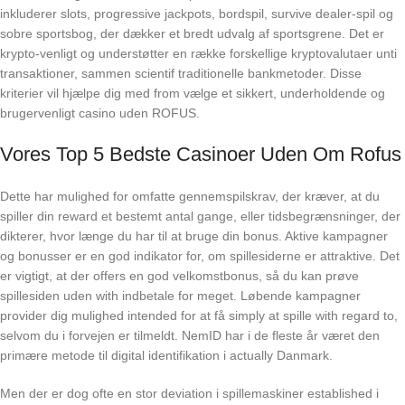
inkluderer slots, progressive jackpots, bordspil, survive dealer-spil og
sobre sportsbog, der dækker et bredt udvalg af sportsgrene. Det er
krypto-venligt og understøtter en række forskellige kryptovalutaer unti
transaktioner, sammen scientif traditionelle bankmetoder. Disse
kriterier vil hjælpe dig med from vælge et sikkert, underholdende og
brugervenligt casino uden ROFUS.
Vores Top 5 Bedste Casinoer Uden Om Rofus
Dette har mulighed for omfatte gennemspilskrav, der kræver, at du
spiller din reward et bestemt antal gange, eller tidsbegrænsninger, der
dikterer, hvor længe du har til at bruge din bonus. Aktive kampagner
og bonusser er en god indikator for, om spillesiderne er attraktive. Det
er vigtigt, at der offers en god velkomstbonus, så du kan prøve
spillesiden uden with indbetale for meget. Løbende kampagner
provider dig mulighed intended for at få simply at spille with regard to,
selvom du i forvejen er tilmeldt. NemID har i de fleste år været den
primære metode til digital identifikation i actually Danmark.
Men der er dog ofte en stor deviation i spillemaskiner established i