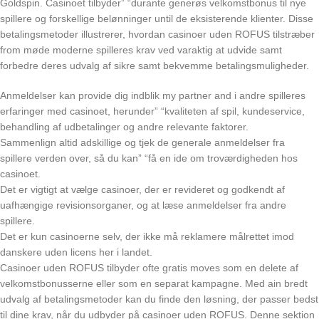
Goldspin. Casinoet tilbyder” “durante generøs velkomstbonus til nye
spillere og forskellige belønninger until de eksisterende klienter. Disse
betalingsmetoder illustrerer, hvordan casinoer uden ROFUS tilstræber
from møde moderne spilleres krav ved varaktig at udvide samt
forbedre deres udvalg af sikre samt bekvemme betalingsmuligheder.
Anmeldelser kan provide dig indblik my partner and i andre spilleres
erfaringer med casinoet, herunder” “kvaliteten af spil, kundeservice,
behandling af udbetalinger og andre relevante faktorer.
Sammenlign altid adskillige og tjek de generale anmeldelser fra
spillere verden over, så du kan” “få en ide om troværdigheden hos
casinoet.
Det er vigtigt at vælge casinoer, der er revideret og godkendt af
uafhængige revisionsorganer, og at læse anmeldelser fra andre
spillere.
Det er kun casinoerne selv, der ikke må reklamere målrettet imod
danskere uden licens her i landet.
Casinoer uden ROFUS tilbyder ofte gratis moves som en delete af
velkomstbonusserne eller som en separat kampagne. Med ain bredt
udvalg af betalingsmetoder kan du finde den løsning, der passer bedst
til dine krav, når du udbyder på casinoer uden ROFUS. Denne sektion