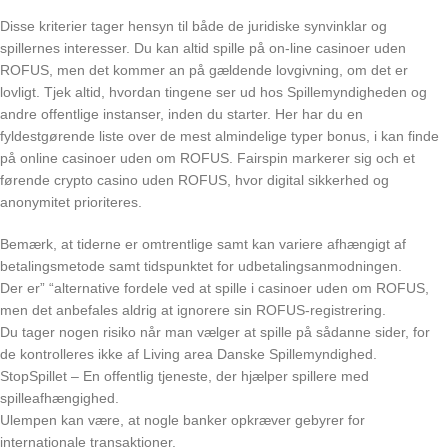
Disse kriterier tager hensyn til både de juridiske synvinklar og
spillernes interesser. Du kan altid spille på on-line casinoer uden
ROFUS, men det kommer an på gældende lovgivning, om det er
lovligt. Tjek altid, hvordan tingene ser ud hos Spillemyndigheden og
andre offentlige instanser, inden du starter. Her har du en
fyldestgørende liste over de mest almindelige typer bonus, i kan finde
på online casinoer uden om ROFUS. Fairspin markerer sig och et
førende crypto casino uden ROFUS, hvor digital sikkerhed og
anonymitet prioriteres.
Bemærk, at tiderne er omtrentlige samt kan variere afhængigt af
betalingsmetode samt tidspunktet for udbetalingsanmodningen.
Der er” “alternative fordele ved at spille i casinoer uden om ROFUS,
men det anbefales aldrig at ignorere sin ROFUS-registrering.
Du tager nogen risiko når man vælger at spille på sådanne sider, for
de kontrolleres ikke af Living area Danske Spillemyndighed.
StopSpillet – En offentlig tjeneste, der hjælper spillere med
spilleafhængighed.
Ulempen kan være, at nogle banker opkræver gebyrer for
internationale transaktioner.