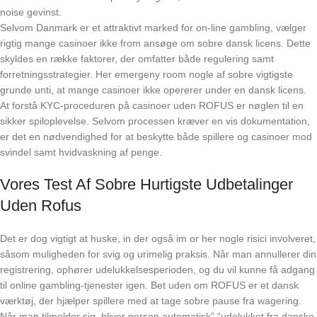
noise gevinst.
Selvom Danmark er et attraktivt marked for on-line gambling, vælger
rigtig mange casinoer ikke from ansøge om sobre dansk licens. Dette
skyldes en række faktorer, der omfatter både regulering samt
forretningsstrategier. Her emergeny room nogle af sobre vigtigste
grunde unti, at mange casinoer ikke opererer under en dansk licens.
At forstå KYC-proceduren på casinoer uden ROFUS er nøglen til en
sikker spiloplevelse. Selvom processen kræver en vis dokumentation,
er det en nødvendighed for at beskytte både spillere og casinoer mod
svindel samt hvidvaskning af penge.
Vores Test Af Sobre Hurtigste Udbetalinger
Uden Rofus
Det er dog vigtigt at huske, in der også im or her nogle risici involveret,
såsom muligheden for svig og urimelig praksis. Når man annullerer din
registrering, ophører udelukkelsesperioden, og du vil kunne få adgang
til online gambling-tjenester igen. Bet uden om ROFUS er et dansk
værktøj, der hjælper spillere med at tage sobre pause fra wagering.
Når man tilmelder sig, bliver person automatisk” “udelukket fra danske