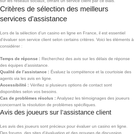
sur les réseaux sociaux, offrant un service client par ce biais.
Critères de sélection des meilleurs
services d’assistance
Lors de la sélection d’un casino en ligne en France, il est essentiel
d’évaluer son service client selon certains critères. Voici les éléments à
considérer :
Temps de réponse :
Recherchez des avis sur les délais de réponse
des équipes d’assistance.
Qualité de l’assistance :
Évaluez la compétence et la courtoisie des
agents via les avis en ligne.
Accessibilité :
Vérifiez si plusieurs options de contact sont
disponibles selon vos besoins.
Cas de problèmes résolus :
Analysez les témoignages des joueurs
concernant la résolution de problèmes spécifiques.
Avis des joueurs sur l’assistance client
Les avis des joueurs sont précieux pour évaluer un casino en ligne.
Des forums, des sites d’évaluation et des groupes de discussion