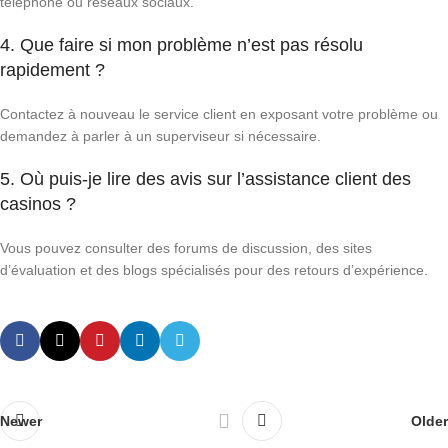
téléphone ou réseaux sociaux.
4. Que faire si mon problème n’est pas résolu
rapidement ?
Contactez à nouveau le service client en exposant votre problème ou
demandez à parler à un superviseur si nécessaire.
5. Où puis-je lire des avis sur l’assistance client des
casinos ?
Vous pouvez consulter des forums de discussion, des sites
d’évaluation et des blogs spécialisés pour des retours d’expérience.
Newer
Older