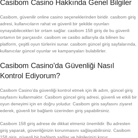
Casibom Casino Hakkında Genel Bilgiler
Casibom, güvenilir online casino seçeneklerinden biridir. casibom giriş
adresi, kullanıcıların rahat ve güvenli bir şekilde oyunları
oynayabilecekleri bir ortam sağlar. casibom 158 giriş de bu güvenli
ortamın bir parçasıdır. casibom ve casibo adlarıyla da bilinen bu
platform, çeşitli oyun türlerini sunar. casibom güncel giriş sayfalarında,
kullanıcılar güncel oyunlar ve kampanyaları bulabilirler.
Casibom Casino’da Güvenliği Nasıl
Kontrol Ediyorum?
Casibom Casino’da güvenliği kontrol etmek için ilk adım, güncel giriş
sayfasını kullanmaktır. Casibom güncel giriş adresi, güvenli ve etkili bir
oyun deneyimi için en doğru yoludur. Casibom giris sayfasını ziyaret
ederek, güvenli bir bağlantı üzerinden giriş yapabilirsiniz.
Casibom 158 giriş adrese de dikkat etmeniz önemlidir. Bu adresten
giriş yaparak, güvenliğinizin korunmasını sağlayabilirsiniz. Casibom
158 giriş, güvenli bir bağlantı sağlar ve bilgilerinizi korur.