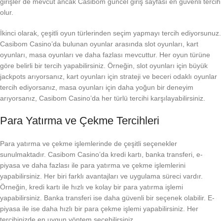
girişler de mevcut ancak Casibom güncel giriş sayfası en güvenli tercih
olur.
İkinci olarak, çeşitli oyun türlerinden seçim yapmayı tercih ediyorsunuz.
Casibom Casino’da bulunan oyunlar arasında slot oyunları, kart
oyunları, masa oyunları ve daha fazlası mevcuttur. Her oyun türüne
göre belirli bir tercih yapabilirsiniz. Örneğin, slot oyunları için büyük
jackpots arıyorsanız, kart oyunları için strateji ve beceri odaklı oyunlar
tercih ediyorsanız, masa oyunları için daha yoğun bir deneyim
arıyorsanız, Casibom Casino’da her türlü tercihi karşılayabilirsiniz.
Para Yatırma ve Çekme Tercihleri
Para yatırma ve çekme işlemlerinde de çeşitli seçenekler
sunulmaktadır. Casibom Casino’da kredi kartı, banka transferi, e-
piyasa ve daha fazlası ile para yatırma ve çekme işlemlerini
yapabilirsiniz. Her biri farklı avantajları ve uygulama süreci vardır.
Örneğin, kredi kartı ile hızlı ve kolay bir para yatırma işlemi
yapabilirsiniz. Banka transferi ise daha güvenli bir seçenek olabilir. E-
piyasa ile ise daha hızlı bir para çekme işlemi yapabilirsiniz. Her
tercihinizde en uygun yöntem seçebilirsiniz.