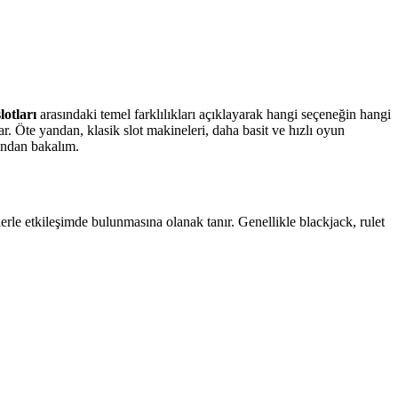
lotları
arasındaki temel farklılıkları açıklayarak hangi seçeneğin hangi
. Öte yandan, klasik slot makineleri, daha basit ve hızlı oyun
ından bakalım.
erle etkileşimde bulunmasına olanak tanır. Genellikle blackjack, rulet