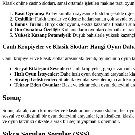
Klasik online casino slotları, sanal ortamda işletilen makine tarzı oyunl
Basit Oynanış:
Kolay kuralları sayesinde hızlı bir şekilde öğreni
Çeşitlilik:
Farklı temalar ve ödeme hatları sunan çok sayıda oy
Bonus Turlar:
Birçok slot oyunu, ekstra kazanma fırsatları suna
Oto Oynatma Özelliği:
Kullanıcıların oyunları otomatik olarak
Yüksek Kazanç Potansiyeli:
Düşük bahislerle yüksek kazançla
Canlı Krupiyeler ve Klasik Slotlar: Hangi Oyun Daha
Canlı krupiyeler ve klasik slotlar arasındaki tercih, oyuncunun oyun ta
Sosyal Etkileşimi Sevenler:
Canlı krupiyeler, gerçek zamanlı so
Hızlı Oyun İsteyenler:
Daha hızlı oyun deneyimi arayanlar klasik
Strateji Geliştirenler:
Stratejik oyunlar sevenler için canlı kr
Tekrar Eden Oyunlar:
Basit ve tekrar eden oyun deneyimi aray
Sonuç
Sonuç olarak, canlı krupiyeler ve klasik online casino slotları, her o
sosyal ve etkileşimli bir oyun deneyimi arayanlar için idealken, klasik
ve oyun tarzınızı dikkate alarak bir seçim yapmanız önemlidir.
Sıkça Sorulan Sorular (SSS)