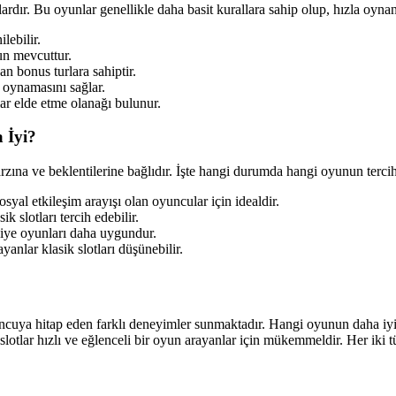
ardır. Bu oyunlar genellikle daha basit kurallara sahip olup, hızla oynanabi
lebilir.
un mevcuttur.
n bonus turlara sahiptir.
 oynamasını sağlar.
r elde etme olanağı bulunur.
 İyi?
rzına ve beklentilerine bağlıdır. İşte hangi durumda hangi oyunun tercih 
syal etkileşim arayışı olan oyuncular için idealdir.
 slotları tercih edebilir.
upiye oyunları daha uygundur.
anlar klasik slotları düşünebilir.
yuncuya hitap eden farklı deneyimler sunmaktadır. Hangi oyunun daha iyi
 slotlar hızlı ve eğlenceli bir oyun arayanlar için mükemmeldir. Her iki t