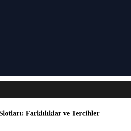
lotları: Farklılıklar ve Tercihler