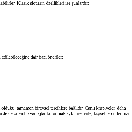
lirler. Klasik slotların özellikleri ise şunlardır:
edilebileceğine dair bazı öneriler:
 olduğu, tamamen bireysel tercihlere bağlıdır. Canlı krupiyeler, daha
ürde de önemli avantajlar bulunmakta; bu nedenle, kişisel tercihlerinizi