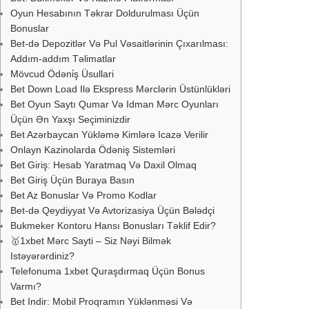
Oyun Hesabının Təkrar Doldurulması Üçün
Bonuslar
Bet-də Depozitlər Və Pul Vəsaitlərinin Çıxarılması:
Addım-addım Təlimatlar
Mövcud Ödəni̇ş Üsullari
Bet Down Load Ilə Ekspress Mərclərin Üstünlükləri
Bet Oyun Saytı Qumar Və Idman Mərc Oyunları
Üçün Ən Yaxşı Seçiminizdir
Bet Azərbaycan Yükləmə Kimlərə Icazə Verilir
Onlayn Kazinolarda Ödəniş Sistemləri
Bet Giriş: Hesab Yaratmaq Və Daxil Olmaq
Bet Giriş Üçün Buraya Basın
Bet Az Bonuslar Və Promo Kodlar
Bet-də Qeydiyyat Və Avtorizasiya Üçün Bələdçi
Bukmeker Kontoru Hansı Bonusları Təklif Edir?
🥇1xbet Mərc Sayti – Siz Nəyi Bilmək
Istəyərərdiniz?
Telefonuma 1xbet Quraşdırmaq Üçün Bonus
Varmı?
Bet Indir: Mobil Proqramın Yüklənməsi Və