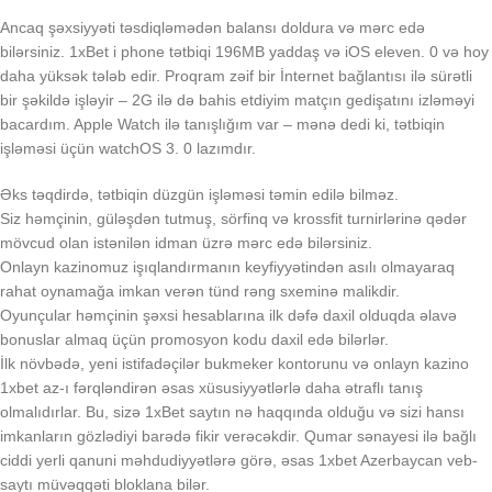
Ancaq şəxsiyyəti təsdiqləmədən balansı doldura və mərc edə
bilərsiniz. 1xBet i phone tətbiqi 196MB yaddaş və iOS eleven. 0 və hoy
daha yüksək tələb edir. Proqram zəif bir İnternet bağlantısı ilə sürətli
bir şəkildə işləyir – 2G ilə də bahis etdiyim matçın gedişatını izləməyi
bacardım. Apple Watch ilə tanışlığım var – mənə dedi ki, tətbiqin
işləməsi üçün watchOS 3. 0 lazımdır.
Əks təqdirdə, tətbiqin düzgün işləməsi təmin edilə bilməz.
Siz həmçinin, güləşdən tutmuş, sörfinq və krossfit turnirlərinə qədər
mövcud olan istənilən idman üzrə mərc edə bilərsiniz.
Onlayn kazinomuz işıqlandırmanın keyfiyyətindən asılı olmayaraq
rahat oynamağa imkan verən tünd rəng sxeminə malikdir.
Oyunçular həmçinin şəxsi hesablarına ilk dəfə daxil olduqda əlavə
bonuslar almaq üçün promosyon kodu daxil edə bilərlər.
İlk növbədə, yeni istifadəçilər bukmeker kontorunu və onlayn kazino
1xbet az-ı fərqləndirən əsas xüsusiyyətlərlə daha ətraflı tanış
olmalıdırlar. Bu, sizə 1xBet saytın nə haqqında olduğu və sizi hansı
imkanların gözlədiyi barədə fikir verəcəkdir. Qumar sənayesi ilə bağlı
ciddi yerli qanuni məhdudiyyətlərə görə, əsas 1xbet Azerbaycan veb-
saytı müvəqqəti bloklana bilər.