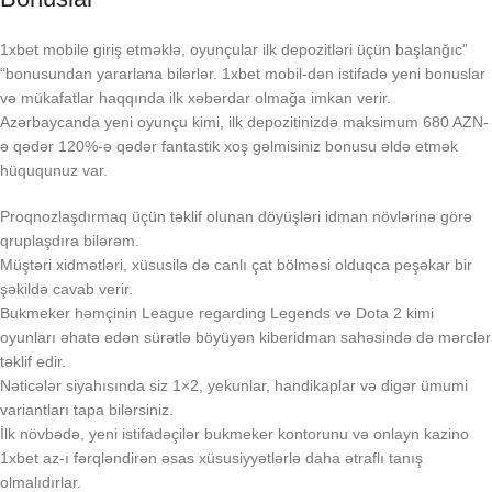
1xbet mobile giriş etməklə, oyunçular ilk depozitləri üçün başlanğıc”
“bonusundan yararlana bilərlər. 1xbet mobil-dən istifadə yeni bonuslar
və mükafatlar haqqında ilk xəbərdar olmağa imkan verir.
Azərbaycanda yeni oyunçu kimi, ilk depozitinizdə maksimum 680 AZN-
ə qədər 120%-ə qədər fantastik xoş gəlmisiniz bonusu əldə etmək
hüququnuz var.
Proqnozlaşdırmaq üçün təklif olunan döyüşləri idman növlərinə görə
qruplaşdıra bilərəm.
Müştəri xidmətləri, xüsusilə də canlı çat bölməsi olduqca peşəkar bir
şəkildə cavab verir.
Bukmeker həmçinin League regarding Legends və Dota 2 kimi
oyunları əhatə edən sürətlə böyüyən kiberidman sahəsində də mərclər
təklif edir.
Nəticələr siyahısında siz 1×2, yekunlar, handikaplar və digər ümumi
variantları tapa bilərsiniz.
İlk növbədə, yeni istifadəçilər bukmeker kontorunu və onlayn kazino
1xbet az-ı fərqləndirən əsas xüsusiyyətlərlə daha ətraflı tanış
olmalıdırlar.