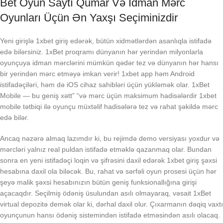
Bet Oyun Saytı Qumar Və Idman Mərc
Oyunları Üçün Ən Yaxşı Seçiminizdir
Yeni girişlə 1xbet giriş edərək, bütün xidmətlərdən asanlıqla istifadə
edə bilərsiniz. 1xBet proqramı dünyanın hər yerindən milyonlarla
oyunçuya idman mərclərini mümkün qədər tez və dünyanın hər hansı
bir yerindən mərc etməyə imkan verir! 1xbet app həm Android
istifadəçiləri, həm də iOS cihaz sahibləri üçün yükləmək olar. 1xBet
Mobile — bu geniş xətt” “və mərc üçün maksimum hadisələrdir 1xbet
mobile tətbiqi ilə oyunçu müxtəlif hadisələrə tez və rahat şəkildə mərc
edə bilər.
Ancaq nəzərə almaq lazımdır ki, bu rejimdə demo versiyası yoxdur və
mərcləri yalnız real puldan istifadə etməklə qazanmaq olar. Bundan
sonra en yeni istifadəçi loqin və şifrəsini daxil edərək 1xbet giriş şəxsi
hesabına daxil ola biləcək. Bu, rahat və sərfəli oyun prosesi üçün hər
şeyə malik şəxsi hesabınızın bütün geniş funksionallığına girişi
açacaqdır. Seçilmiş ödəniş üsulundan asılı olmayaraq, vəsait 1xBet
virtual depozitə demək olar ki, dərhal daxil olur. Çıxarmanın dəqiq vaxtı
oyunçunun hansı ödəniş sistemindən istifadə etməsindən asılı olacaq.