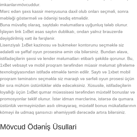
imkanlarımövcuddur.
Mərc edən şəxs kassir menyusuna daxil olub onları seçməli, sonra
məbləği göstərməli və ödənişi təsdiq etməlidir.
Buna müvafiq olaraq, saytdakı məlumatlara uyğunluq tələb olunur.
İşləyən link 1xBet əsas saytın dublikatı, ondan yalnız brauzerdə
dəyişdirilmiş xətt ilə fərqlənir.
Lisenziyalı 1xBet kazinosu və bukmeker kontorunu seçməklə siz
ədalətli və şəffaf oyun prosesinə əmin ola bilərsiniz. Bundan əlavə,
istifadəçilərin şəxsi və lender məlumatları etibarlı şəkildə qorunur. Bu,
1xBet vebsayt və mobil proqram tərəfindən müasir məlumat şifrələmə
texnologiyasından istifadə etməklə təmin edilir. Saytı və 1xbet mobil
proqram təminatını seçməklə siz maraqlı və sərfəli oyun prosesi üçün
bir sıra mühüm üstünlüklər əldə edəcəksiniz. Xüsusilə, istifadəçilərin
loyallığı üçün 1xBet qumar müəssisəsi tərəfindən müxtəlif bonuslar və
promosyonlar təklif olunur. İstər idman mərclərinə, istərsə də qumara
üstünlük verməyinizdən asılı olmayaraq, müxtəlif bonus mükafatlarının
köməyi ilə udmaq şansınızı əhəmiyyətli dərəcədə artıra bilərsiniz.
Mövcud Ödəni̇ş Üsullari