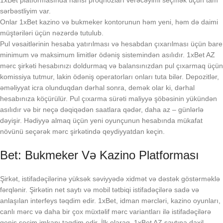
1xBet platformasında hansı proqnozları verəcəyimi seçmək üçün tam
sərbəstliyim var.
Onlar 1xBet kazino və bukmeker kontorunun həm yeni, həm də daimi
müştəriləri üçün nəzərdə tutulub.
Pul vəsaitlərinin hesaba yatırılması və hesabdan çıxarılması üçün bare
minimum və maksimum limitlər ödəniş sistemindən asılıdır. 1xBet AZ
mərc şirkəti hesabınızı doldurmaq və balansınızdan pul çıxarmaq üçün
komissiya tutmur, lakin ödəniş operatorları onları tuta bilər. Depozitlər,
əməliyyat icra olunduqdan dərhal sonra, demək olar ki, dərhal
hesabınıza köçürülür. Pul çıxarma sürəti maliyyə şöbəsinin yükündən
asılıdır və bir neçə dəqiqədən saatlara qədər, daha az – günlərlə
dəyişir. Hədiyyə almaq üçün yeni oyunçunun hesabında mükafat
növünü seçərək mərc şirkətində qeydiyyatdan keçin.
Bet: Bukmeker Və Kazino Platforması
Şirkət, istifadəçilərinə yüksək səviyyədə xidmət və dəstək göstərməklə
fərqlənir. Şirkətin net saytı və mobil tətbiqi istifadəçilərə sadə və
anlaşılan interfeys təqdim edir. 1xBet, idman mərcləri, kazino oyunları,
canlı mərc və daha bir çox müxtəlif mərc variantları ilə istifadəçilərə
geniş seçim imkanı təqdim edir. İlk olaraq, 1xBet AZ saytına daxil