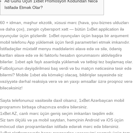
Ad Günü Üçün 1xbet Promosyon Kodundan Necə
Istifadə Etmək Olar?
60 + idman, məşhur ekzotik, xüsusi mərc (hava, şou-biznes ulduzları
və daha çox), zəngin cybersport xətt — bütün 1xBet application ilə
oyunçular üçün gözlənilir. 1xBet oyunçuları üçün başqa bir arqument
mobil telefonu App yükləmək üçün fərdi parametrləri etmək imkanıdır.
İstifadəçilər müxtəlif menyu maddələrini əlavə edə və silə, ödəniş
kartları əlavə edə və iki faktorlu hesabın qorunmasını aktivləşdirə
bilərlər. 1xbet apk faylı asanlıqla yükləmək və tətbiqi tez başlamaq olar.
Futbolçunun dəyişdirilməsi baş verdi və bu matçın nəticəsinə təsir edə
bilərmi? Mobile 1xbet əla köməkçi olacaq, bildirişlər sayəsində siz
vəziyyətə dərhal reaksiya verə və ən yaxşı əmsallar üzrə proqnoz verə
biləcəksiniz!
Sayta telefonunuz vasitəsilə daxil olsanız, 1xBet Azərbaycan mobil
proqramını birbaşa cihazınıza endirə bilərsiniz.
1xBet AZ, canlı mərc üçün geniş seçim imkanları təqdim edir.
Siz tam ölçülü və ya mobil saytdan, həmçinin Android və iOS üçün
mövcud olan proqramlardan istifadə edərək mərc edə bilərsiniz.