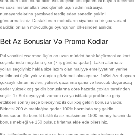
sonradan tələb oluna bilər. İstifadəçinin təsdiqlənməsi həyata keçirmək
və şəxsi məlumatları təsdiqləmək üçün administrasiya
nümayəndələrinə şəxsiyyəti təsdiq edən sənədin şəklini
göndərməlisiniz. Dəstəklənən metodların siyahısına bir çox variant
daxildir, onların mövcudluğu oyunçunun ölkəsindən asılıdır.
Bet Az Bonuslar Və Promo Kodlar
Pul vəsaitini çıxarmaq üçün ən uzun müddət bank köçürməsi və kart
seçimlərində meydana çıxır (7 iş gününə qədər). Lakin alternativ
yolları seçdiyiniz halda sizə lazım olan maliyyə əməliyyatının yerinə
yetirilməsi üçün yalnız dəqiqə gözləməli olacaqsınız. 1xBet Azerbaycan
çoxsaylı idman növləri, yüksək qazanma şansı və təəccüb doğuracaq
qədər yüksək xoş gəldin bonuslarına görə hazırda çoxları tərəfindən
seçilir. 1x Bet qeydiyyatı zamanı (və ya istifadəçi profilinizə giriş
etdikdən sonra) seçə biləcəyiniz iki cür xoş gəldin bonusu vardır.
Birincisi 200 ₼ məbləğinə qədər 100% həcmində xoş gəldin
bonusudur. Bu benefit təklifi ilə siz maksimum 1500 money həcmində
bonus məbləği və 150 pulsuz fırlatma əldə edə bilərsiniz.
Bu, istifadəçilərə hər yerdə və hər zaman mərc etmə imkanı verir.