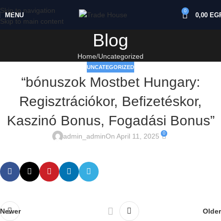
Skip to navigation
0
MENU
0,00
EG
Skip to main content
Blog
Home
Uncategorized
UNCATEGORIZED
“bónuszok Mostbet Hungary:
Regisztrációkor, Befizetéskor,
Kaszinó Bonus, Fogadási Bonus”
0
admin_admin
On April 11, 2025
Newer
Older