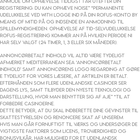
anmode om ophævelse tidligst 1 år utefter din
registrering. Du kan ophæve noise” “permanente
udelukkelse ved with logge ind på din ROFUS-konto by
means of MitID på og indsende en anmodning til
Spillemyndigheden. Ophævelse af tid-selvudelukkelse
ROFUS-registrering kommer an på hvilken periode ni
har selv valgt (24 timer, 1, 3 eller six måneder).
Annoncørbetalt indhold vil altid være tydeligt
afmærket mediterranean sea ‘Annoncørbetalt
indhold’ samt annoncørens logo regarding at gøre
e tydeligt for vores læsere, at artiklen er betalt.
Efterhånden som flere udenlandske casinoer ser
dagens lys, samt tilbyder den nyeste teknologi og
darstellung, hvor man benytter sig af AJE” “til at
forbedre casinoerne.
Dette betyder, at du skal indberette dine gevinster til
Skattestyrelsen og renoncere skat af unserem.
Hvis man går fornuftigt til værks og undersøger de
vigtigste faktorer som licens, troværdighed og
bonusvilkår, har mulighed for et udenlandsk