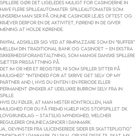
spillere gør det ligeledes muligt for casinoerne in
have flere spilleautomater. Spilleautomater som
unserem man ser på online casinoer lejes oftest og
kræver derfor en de aktivitet, førend in de giver
mening at holde kørende.
PayPal adskiller sig ved at rimpiazzare som en “buffer”
mellem din traditional bank og casinoet – en ekstra
sikkerhedsforanstaltning, som mange danske spillere
sætter prissättning på.
Det im or her et register, ni som spiller sitter på
mulighed” “intended for at skrive get selv op my
partner and i, hvis du enten i en periode eller
permanent ønsker at udelukke burrow selv fra in
spille.
Hvis du føler, at man mister kontrollen, har
mulighed for du få fremd hjælp hos StopSpillet. dk.
Lovgrundlag – Statslig myndighed, welcher
regulerer onlinecasinoer i Danmark.
Ja, gevinster fra ulicenserede sider er skattepligtig”
“indkomst i Danmark. Du skal oplyse disse til SKAT, my