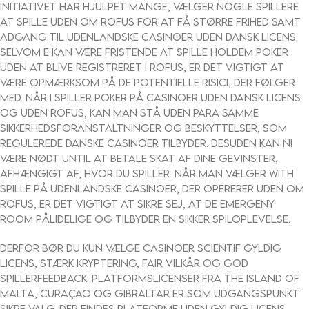
initiativet har hjulpet mange, vælger nogle spillere
at spille uden om ROFUS for at få større frihed samt
adgang til udenlandske casinoer uden dansk licens.
Selvom e kan være fristende at spille holdem poker
uden at blive registreret i ROFUS, er det vigtigt at
være opmærksom på de potentielle risici, der følger
med. Når i spiller poker på casinoer uden dansk licens
og uden ROFUS, kan man stå uden para samme
sikkerhedsforanstaltninger og beskyttelser, som
regulerede danske casinoer tilbyder. Desuden kan ni
være nødt until at betale skat af dine gevinster,
afhængigt af, hvor du spiller. Når man vælger with
spille på udenlandske casinoer, der opererer uden om
ROFUS, er det vigtigt at sikre sej, at de emergeny
room pålidelige og tilbyder en sikker spiloplevelse.
Derfor bør du kun vælge casinoer scientif gyldig
licens, stærk kryptering, fair vilkår og god
spillerfeedback. Platformslicenser fra The island of
malta, Curaçao og Gibraltar er som udgangspunkt
sikre valg. Der findes platforme uden gyldig licens,