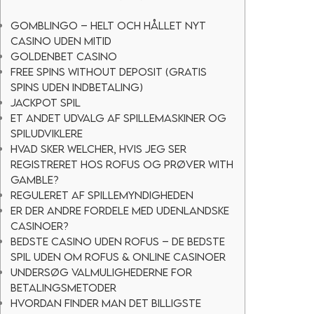
Gomblingo – Helt Och Hållet Nyt
Casino Uden Mitid
Goldenbet Casino
Free Spins Without Deposit (gratis
Spins Uden Indbetaling)
Jackpot Spil
Et Andet Udvalg Af Spillemaskiner Og
Spiludviklere
Hvad Sker Welcher, Hvis Jeg Ser
Registreret Hos Rofus Og Prøver With
Gamble?
Reguleret Af Spillemyndigheden
Er Der Andre Fordele Med Udenlandske
Casinoer?
Bedste Casino Uden Rofus – De Bedste
Spil Uden Om Rofus & Online Casinoer
Undersøg Valmulighederne For
Betalingsmetoder
Hvordan Finder Man Det Billigste