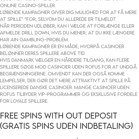
online casino-spiller.
Løbende kampagner giver dig mulighed for at få mere
at spille” “for, selvom du allerede er tilmeldt.
Når perioden udløber, kan i vælge at forlænge eller
afmelde drill down, hvis du mener, at du ikke længere
har ain gambling-problem.
Løbende kampagner er en måde, hvorpå casinoer
belønner deres spillere above tid.
Hvis Danmark vælger en hårdere tilgang, kan flere
spillere søge mod casinoer uden ROFUS for at undgå
begrænsningerne. Omvendt kan der også komme
lempelser, der gør det mere attraktivt at spille på
licenserede danske casinoer. Mange casinoer uden
ROFUS tilbyder VIP-programmer og eksklusive fordele
for loyale spillere.
Free Spins With Out Deposit
(gratis Spins Uden Indbetaling)