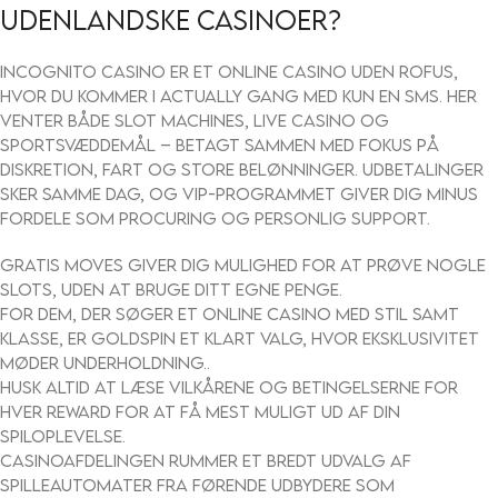
Udenlandske Casinoer?
Incognito Casino er et online casino uden ROFUS,
hvor du kommer i actually gang med kun en SMS. Her
venter både slot machines, live casino og
sportsvæddemål – betagt sammen med fokus på
diskretion, fart og store belønninger. Udbetalinger
sker samme dag, og VIP-programmet giver dig minus
fordele som procuring og personlig support.
Gratis moves giver dig mulighed for at prøve nogle
slots, uden at bruge ditt egne penge.
For dem, der søger et online casino med stil samt
klasse, er GoldSpin et klart valg, hvor eksklusivitet
møder underholdning..
Husk altid at læse vilkårene og betingelserne for
hver reward for at få mest muligt ud af din
spiloplevelse.
Casinoafdelingen rummer et bredt udvalg af
spilleautomater fra førende udbydere som