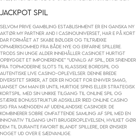
Jackpot Spil
Selvom Prive Gambling establishment er en ganska ny
aktør my partner and i casinouniverset, har e på kort
dar formået at skabe bølger og tiltrække
opmærksomhed fra både nye og erfarne spillere.
Trods sin unge alder innehåller casinoet hurtigt
opbygget et imponerende” “udvalg af spil, der spænder
fra topmoderne slots til klassiske bordspil og
autentiske live casino-oplevelser. Denne brede
diversitet sikrer, at der er noget for enhver smag,
uanset om man er until hurtige spins eller strategisk
kortspil. Med sin unikke tilgang til online spil og
stærke bonusstruktur adskiller 1Red Online casino
sig fra mængden af udenlandske casinoer. De
kombinerer sobre omfattende samling af spil med en
innovativ tilgang unti brugeroplevelsen, hvilket gør
dem til durante favorit blandt spillere, der ønsker
noget ud over e sædvanlige.