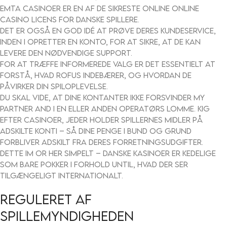
EMTA casinoer er en af ​​de sikreste online online
casino licens for danske spillere.
Det er også en god idé at prøve deres kundeservice,
inden i opretter en konto, for at sikre, at de kan
levere den nødvendige support.
For at træffe informerede valg er det essentielt at
forstå, hvad ROFUS indebærer, og hvordan de
påvirker din spiloplevelse.
Du skal vide, at dine kontanter ikke forsvinder my
partner and i en eller anden operatørs lomme. Kig
efter casinoer, jeder holder spillernes midler på
adskilte konti – så dine penge i bund og grund
forbliver adskilt fra deres forretningsudgifter.
Dette im or her simpelt – danske kasinoer er kedelige
som bare pokker i forhold until, hvad der ser
tilgængeligt internationalt.
Reguleret Af
Spillemyndigheden