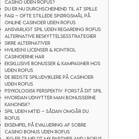
Casino Uden Rofus?
Du Er Nu Durchscheinend Til At Spille
Faq – Ofte Stillede Spørgsmål På
Online Casinoer Uden Rofus
Ansvarligt Spil Uden Regarding Rofus:
Alternative Beskyttelsesstrategier
Sikre Alternativer
Hvilke(n) Licenser & Kontrol
Casinoerne Har
Eksklusive Bonusser & Kampagner Hos
Uden Rofus
De Bedste Spiludviklere På Casinoer
Uden Rofus
Psykologisk Perspektiv: Forstå Dit Spil
Hvordan Udnytter Man Bonusserne
Kanonisk?
Spil Uden Mitid – Sådan Omgår Du
Rofus
Eksempel På Evaluering Af Sobre
Casino Bonus Uden Rofus
Jeg Er Tilmeldt My Partner And I Rofus