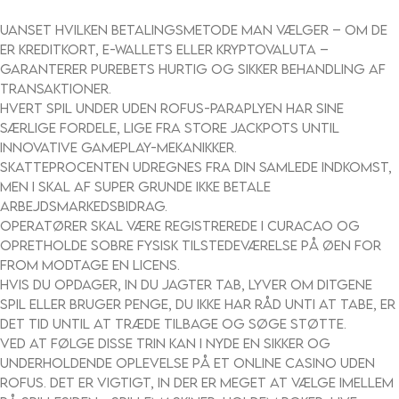
Uanset hvilken betalingsmetode man vælger – om de
er kreditkort, e-wallets eller kryptovaluta –
garanterer PureBets hurtig og sikker behandling af
transaktioner.
Hvert spil under Uden Rofus-paraplyen har sine
særlige fordele, lige fra store jackpots until
innovative gameplay-mekanikker.
Skatteprocenten udregnes fra din samlede indkomst,
men i skal af super grunde ikke betale
Arbejdsmarkedsbidrag.
Operatører skal være registrerede i Curacao og
opretholde sobre fysisk tilstedeværelse på øen for
from modtage en licens.
Hvis du opdager, in du jagter tab, lyver om ditgene
spil eller bruger penge, du ikke har råd unti at tabe, er
det tid until at træde tilbage og søge støtte.
Ved at følge disse trin kan i nyde en sikker og
underholdende oplevelse på et online casino uden
ROFUS. Det er vigtigt, in der er meget at vælge imellem