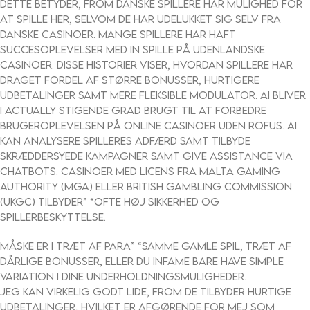
Dette betyder, from danske spillere har mulighed for
at spille her, selvom de har udelukket sig selv fra
danske casinoer. Mange spillere har haft
succesoplevelser med in spille på udenlandske
casinoer. Disse historier viser, hvordan spillere har
draget fordel af større bonusser, hurtigere
udbetalinger samt mere fleksible modulator. AI bliver
i actually stigende grad brugt til at forbedre
brugeroplevelsen på online casinoer uden ROFUS. AI
kan analysere spilleres adfærd samt tilbyde
skræddersyede kampagner samt give assistance via
chatbots. Casinoer med licens fra Malta Gaming
Authority (MGA) eller BRITISH Gambling Commission
(UKGC) tilbyder” “ofte høj sikkerhed og
spillerbeskyttelse.
Måske er i træt af para” “samme gamle spil, træt af
dårlige bonusser, eller du infame bare have simple
variation i dine underholdningsmuligheder.
Jeg kan virkelig godt lide, from de tilbyder hurtige
udbetalinger, hvilket er afgørende for mej som